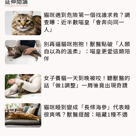
延伸閱讀
貓咪遇到危險第一個找誰求救？調
查曝：近半數喵皇「會奔向同一
人」
別再逼貓咪抱抱！獸醫點破「人類
自以為的溫柔」：喵皇更愛這類陪
伴
女子養貓一天到晚被咬！聽獸醫的
話「做1調整」一周後竟出現奇蹟
貓咪睡到變成「長條海參」代表睡
很爽嗎？獸醫提醒：暗藏1種不適