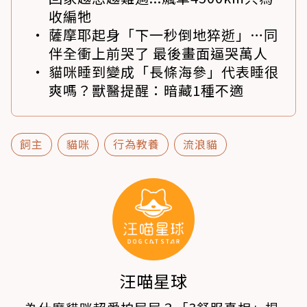
收編牠
薩摩耶起身「下一秒倒地猝逝」…同
伴全衝上前哭了 最後畫面逼哭萬人
貓咪睡到變成「長條海參」代表睡很
爽嗎？獸醫提醒：暗藏1種不適
飼主
貓咪
行為教養
流浪貓
汪喵星球