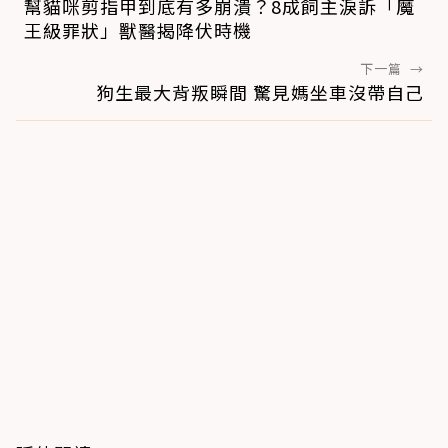
幫貓咪剪指甲到底有多崩潰？8成飼主淚訴「魔
王級罪狀」獸醫揭降伏時機
下一篇
→
狗生最大背叛瞬間 驚見媽坐車沒帶自己