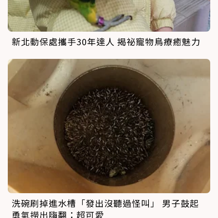
新北動保處攜手30年達人 揭祕寵物鳥療癒魅力
洗碗刷掉進水槽「發出沒聽過怪叫」 男子鼓起
勇氣撈出嗨翻：超可愛