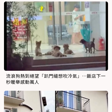
流浪狗熱到絕望「趴門縫想吹冷氣」…飯店下一
秒暖舉感動萬人