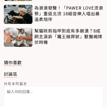
為浪浪發聲！「PAWER LOVE流浪
祭」重返北流 18組音樂人唱出最
溫柔陪伴
幫貓咪剪指甲到底有多崩潰？8成
飼主淚訴「魔王級罪狀」獸醫揭降
伏時機
猜你喜歡
討論區
共有
0
則留言