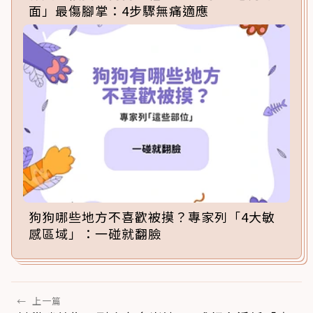
面」最傷腳掌：4步驟無痛適應
狗狗哪些地方不喜歡被摸？專家列「4大敏
感區域」：一碰就翻臉
←
上一篇