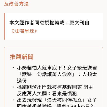
及改善方法
本文經作者同意授權轉載，原文刊自
《汪喵星球》
推薦新聞
小奶貓怕人躲車底下！女子緊急送醫
「獸醫一句話讓萬人淚崩」：人類太
過份
橘貓剛溜出門就被柯基趕回家 飼主
反應萬人笑翻：看來是慣犯
出去玩發現「浪犬被同伴孤立」女子
回家越想越難過...飆車4500km只為