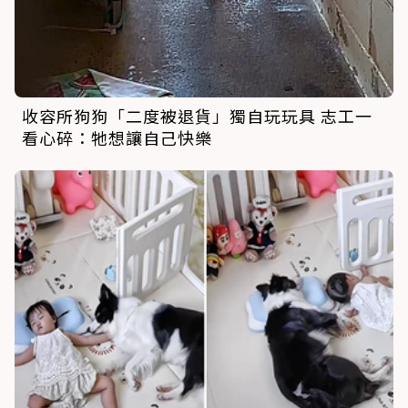
收容所狗狗「二度被退貨」獨自玩玩具 志工一
看心碎：牠想讓自己快樂