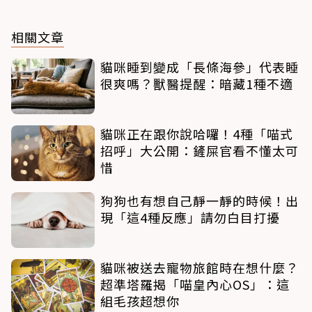
相關文章
貓咪睡到變成「長條海參」代表睡
很爽嗎？獸醫提醒：暗藏1種不適
貓咪正在跟你說哈囉！4種「喵式
招呼」大公開：鏟屎官看不懂太可
惜
狗狗也有想自己靜一靜的時候！出
現「這4種反應」請勿白目打擾
貓咪被送去寵物旅館時在想什麼？
超準塔羅揭「喵皇內心OS」：這
組毛孩超想你