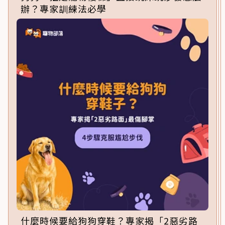
辦？專家訓練法必學
什麼時候要給狗狗穿鞋？專家揭「2惡劣路