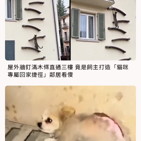
屋外牆釘滿木條直通三樓 竟是飼主打造「貓咪
專屬回家捷徑」鄰居看傻