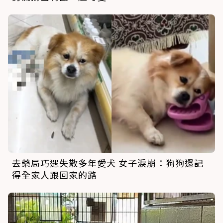
去藥局巧遇失散多年愛犬 女子淚崩：狗狗還記
得全家人跟回家的路