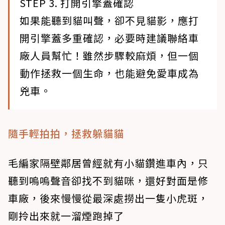
STEP 3. 打開引擎蓋確認
​​如果能聽到貓叫聲，卻不見貓影，應打
開引擎蓋多重確認，必要時建議聯絡車
廠人員幫忙！雖然步驟較麻煩，但一個
動作拯救一個生命，也能避免愛車成為
兇車。
隨手輕拍拍，拯救躲貓貓
​​毛編家隔壁鄰居曾經就有小貓鑽進車內，只
聽到嗚嗚聲音卻找不到貓咪，還好對面是修
車廠，後來慢慢從最深處撈出一隻小虎斑，
剛拎出來就一溜煙跑掉了​​​​​