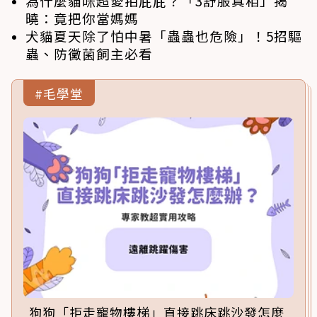
為什麼貓咪超愛拍屁屁？「3舒服真相」揭
曉：竟把你當媽媽
犬貓夏天除了怕中暑「蟲蟲也危險」！5招驅
蟲、防黴菌飼主必看
#毛學堂
狗狗「拒走寵物樓梯」直接跳床跳沙發怎麼