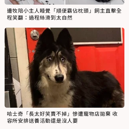
邊牧陪小主人睡覺「順便霸佔枕頭」飼主直擊全
程笑翻：過程絲滑到太自然
哈士奇「長太好笑賣不掉」慘遭寵物店拋棄 收
容所安排送養活動還是沒人要