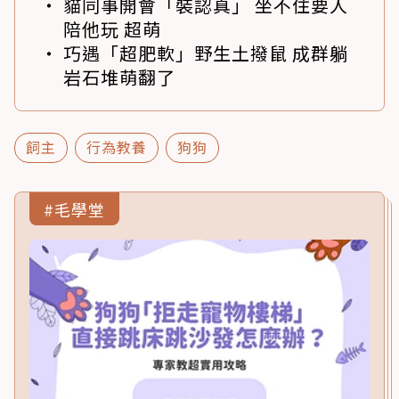
貓同事開會「裝認真」 坐不住要人
陪他玩 超萌
巧遇「超肥軟」野生土撥鼠 成群躺
岩石堆萌翻了
飼主
行為教養
狗狗
#毛學堂