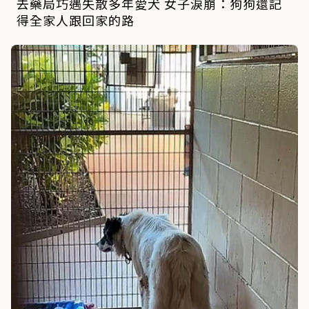
去藥局巧遇失散多年愛犬 女子淚崩：狗狗還記
得全家人跟回家的路