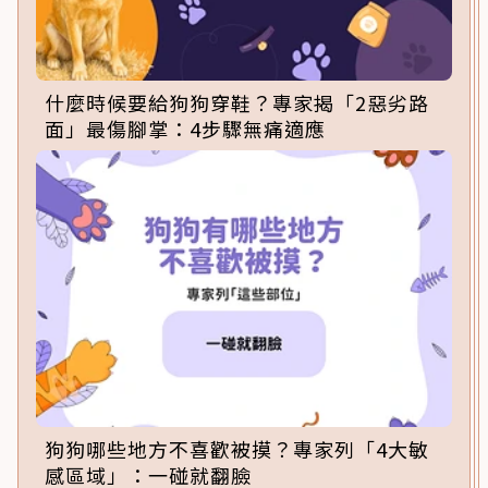
什麼時候要給狗狗穿鞋？專家揭「2惡劣路
面」最傷腳掌：4步驟無痛適應
狗狗哪些地方不喜歡被摸？專家列「4大敏
感區域」：一碰就翻臉