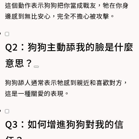
這個動作表示狗狗把你當成戰友，牠在你身
邊感到無比安心，完全不擔心被攻擊。
Q2：狗狗主動舔我的臉是什麼
意思？
狗狗舔人通常表示牠感到親近和喜歡對方，
這是一種關愛的表現。
Q3：如何增進狗狗對我的信