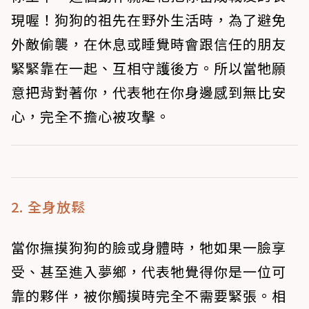
現喔！狗狗的祖先在野外生活時，為了避免
外敵偷襲，在休息或睡覺時會跟信任的朋友
緊緊靠在一起、互相守護後方。所以當牠願
意把背對著你，代表牠在你身邊感到無比安
心，完全不擔心被攻擊。
2. 全身放鬆
當你撫摸狗狗的臉或身體時，牠如果一臉享
受、甚至進入夢鄉，代表牠覺得你是一位可
靠的夥伴，被你觸摸時完全不需要緊張。相