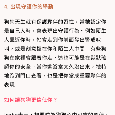
4. 出現守護你的舉動
狗狗天生就有保護夥伴的習性，當牠認定你
是自己人時，會表現出守護行為。例如陌生
人靠近你時，牠會走到你前面發出警戒吠
叫，或是刻意擋在你和陌生人中間。有些狗
狗在家裡會跟著你走，這也可能是在默默確
認你的安全。當你進浴室太久沒出來，牠特
地跑到門口查看，也是把你當成重要夥伴的
表現。
如何讓狗狗更信任你？
Iroha表示，想要成為狗狗心中可靠的夥伴，