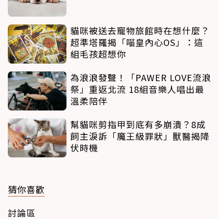
貓咪被送去寵物旅館時在想什麼？
超準塔羅揭「喵皇內心OS」：這
組毛孩超想你
為浪浪發聲！「PAWER LOVE流浪
祭」重返北流 18組音樂人唱出最
溫柔陪伴
幫貓咪剪指甲到底有多崩潰？8成
飼主淚訴「魔王級罪狀」獸醫揭降
伏時機
猜你喜歡
討論區