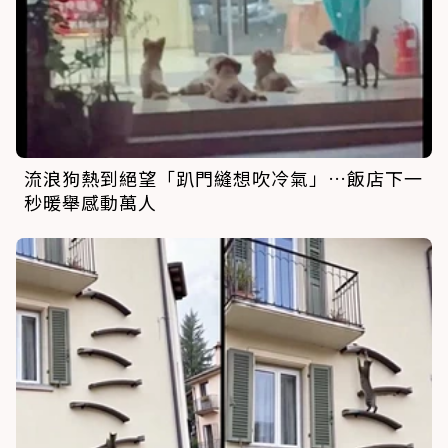
流浪狗熱到絕望「趴門縫想吹冷氣」…飯店下一
秒暖舉感動萬人