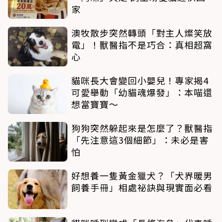
家
澳牧散步突然轉頭「對主人燦笑放
電」！獸醫指不是巧合：真相超窩
心
貓咪長大會變回小嬰兒！專家揭4
可愛舉動「幼貓魂爆發」：本喵還
想當寶寶～
狗狗突然躲起來是怎麼了？獸醫指
「先注意這3個細節」：未必是害
怕
好想養一隻黃金獵犬？「犬界暖男
飼養手冊」相處祕訣與現實面必看