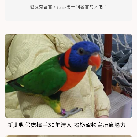
還沒有留言，成為第一個發言的人吧！
新北動保處攜手30年達人 揭祕寵物鳥療癒魅力