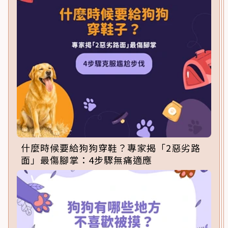
什麼時候要給狗狗穿鞋？專家揭「2惡劣路
面」最傷腳掌：4步驟無痛適應