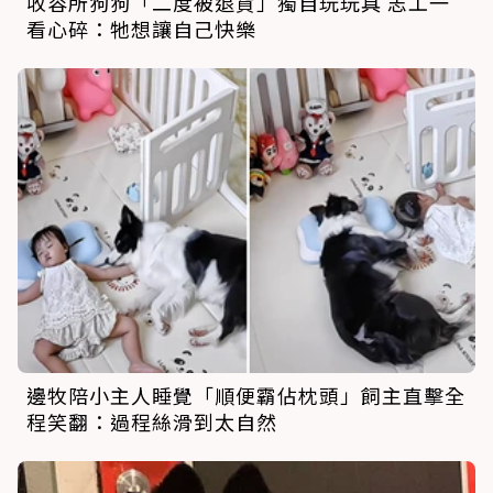
收容所狗狗「二度被退貨」獨自玩玩具 志工一
看心碎：牠想讓自己快樂
邊牧陪小主人睡覺「順便霸佔枕頭」飼主直擊全
程笑翻：過程絲滑到太自然