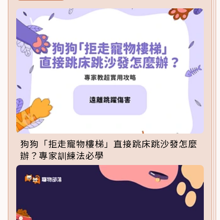
狗狗「拒走寵物樓梯」直接跳床跳沙發怎麼
辦？專家訓練法必學