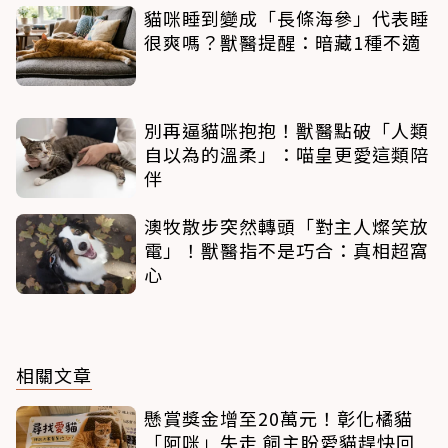
貓咪睡到變成「長條海參」代表睡
很爽嗎？獸醫提醒：暗藏1種不適
別再逼貓咪抱抱！獸醫點破「人類
自以為的溫柔」：喵皇更愛這類陪
伴
澳牧散步突然轉頭「對主人燦笑放
電」！獸醫指不是巧合：真相超窩
心
相關文章
懸賞獎金增至20萬元！彰化橘貓
「阿咪」失走 飼主盼愛貓趕快回