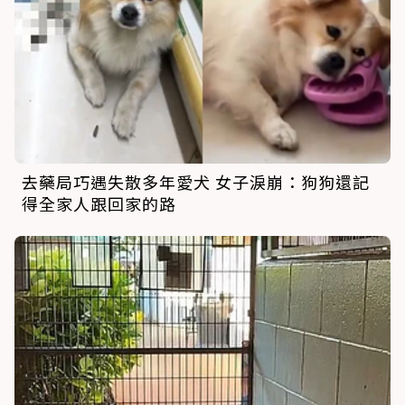
去藥局巧遇失散多年愛犬 女子淚崩：狗狗還記
得全家人跟回家的路