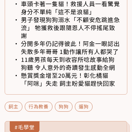
車頭卡著一隻貓！救援人員一看驚覺
身分不單純「這不是浪貓」
男子發現狗狗溺水「不顧安危跳進急
流」 牠獲救後跟隨恩人不停搖尾致
謝
分開多年仍記得彼此！阿金一眼認出
失散多年哥哥 1動作讓所有人都哭了
11歲男孩每天到收容所唸故事給狗
狗聽 令人意外的奇蹟發生感動全網
懸賞獎金增至20萬元！彰化橘貓
「阿咪」失走 飼主盼愛貓趕快回家
飼主
行為教養
狗狗
遛狗
#毛學堂