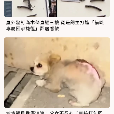
屋外牆釘滿木條直通三樓 竟是飼主打造「貓咪
專屬回家捷徑」鄰居看傻
散步遇見受傷浪浪！父女不忍心「直接打包回