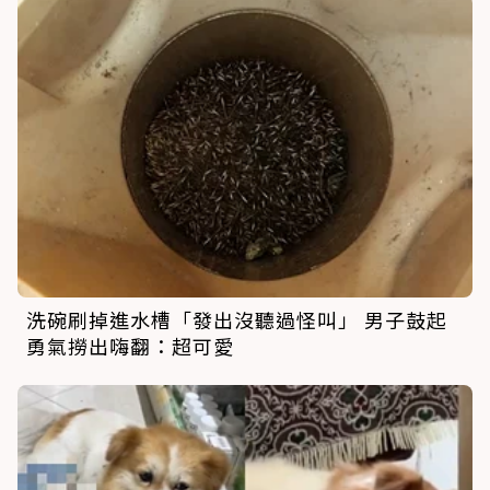
洗碗刷掉進水槽「發出沒聽過怪叫」 男子鼓起
勇氣撈出嗨翻：超可愛