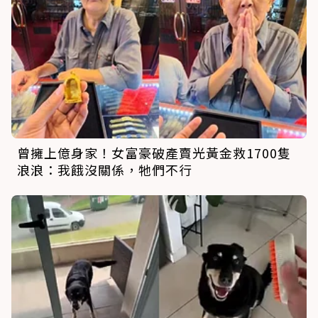
曾擁上億身家！女富豪破產賣光黃金救1700隻
浪浪：我餓沒關係，牠們不行