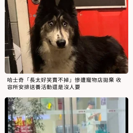
哈士奇「長太好笑賣不掉」慘遭寵物店拋棄 收
容所安排送養活動還是沒人要