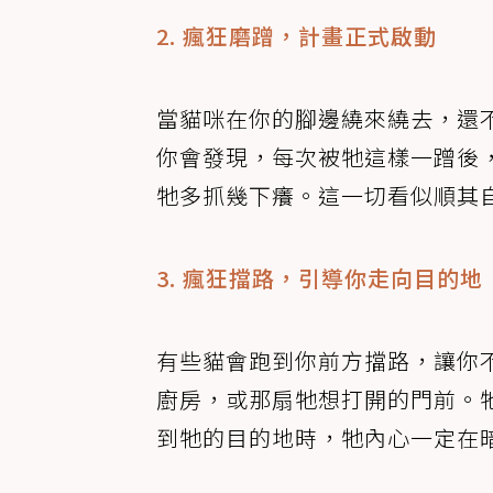
2. 瘋狂磨蹭，計畫正式啟動
當貓咪在你的腳邊繞來繞去，還
你會發現，每次被牠這樣一蹭後
牠多抓幾下癢。這一切看似順其
3. 瘋狂擋路，引導你走向目的地
有些貓會跑到你前方擋路，讓你
廚房，或那扇牠想打開的門前。
到牠的目的地時，牠內心一定在