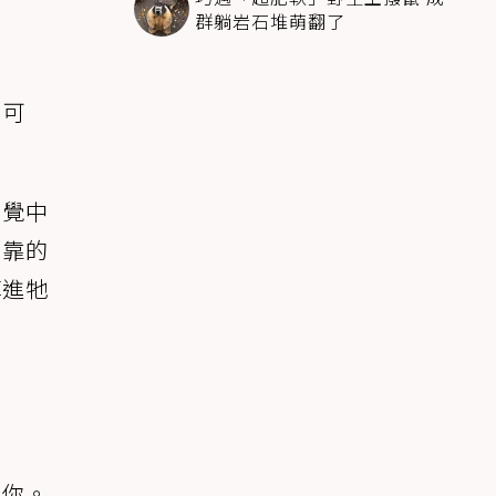
群躺岩石堆萌翻了
僅可
不覺中
，靠的
掉進牠
託你。