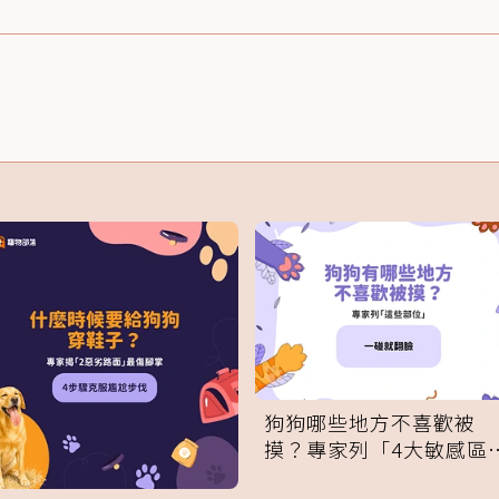
狗狗哪些地方不喜歡被
摸？專家列「4大敏感區
域」：一碰就翻臉