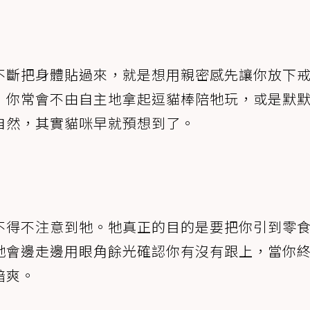
不斷把身體貼過來，就是想用親密感先讓你放下
，你常會不由自主地拿起逗貓棒陪牠玩，或是默
自然，其實貓咪早就預想到了。
不得不注意到牠。牠真正的目的是要把你引到零
牠會邊走邊用眼角餘光確認你有沒有跟上，當你
暗爽。