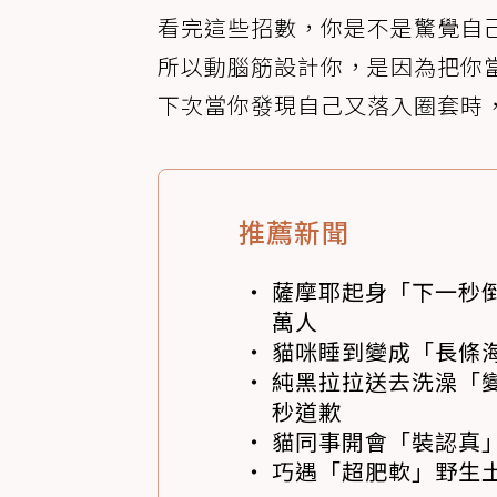
看完這些招數，你是不是驚覺自
所以動腦筋設計你，是因為把你
下次當你發現自己又落入圈套時
推薦新聞
薩摩耶起身「下一秒
萬人
貓咪睡到變成「長條
純黑拉拉送去洗澡「變
秒道歉
貓同事開會「裝認真」
巧遇「超肥軟」野生土