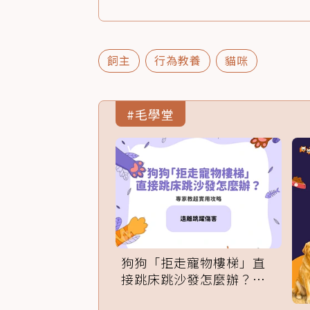
飼主
行為教養
貓咪
#毛學堂
狗狗「拒走寵物樓梯」直
接跳床跳沙發怎麼辦？專
家訓練法必學