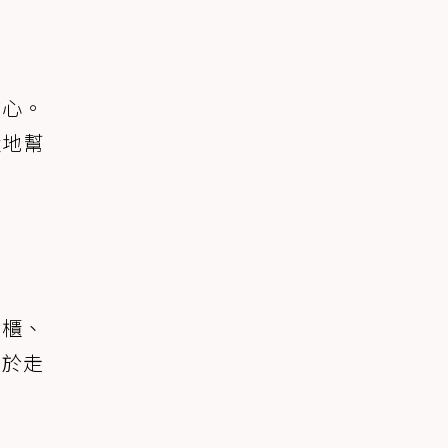
戒心。
默地幫
食櫃、
終於走