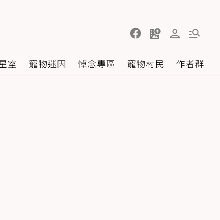
星室
寵物迷因
悼念專區
寵物村民
作者群