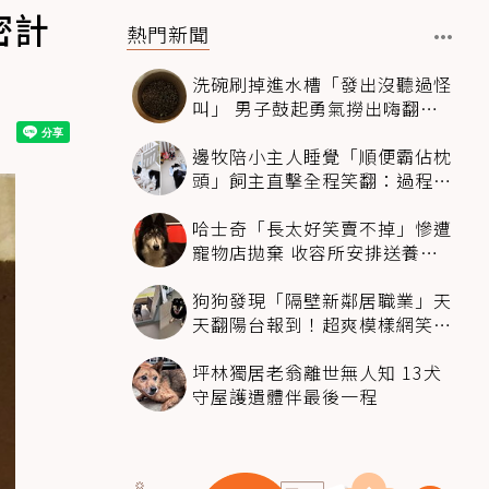
密計
熱門新聞
洗碗刷掉進水槽「發出沒聽過怪
叫」 男子鼓起勇氣撈出嗨翻：
超可愛
邊牧陪小主人睡覺「順便霸佔枕
頭」飼主直擊全程笑翻：過程絲
滑到太自然
哈士奇「長太好笑賣不掉」慘遭
寵物店拋棄 收容所安排送養活
動還是沒人要
狗狗發現「隔壁新鄰居職業」天
天翻陽台報到！超爽模樣網笑
翻：進到遊樂園
坪林獨居老翁離世無人知 13犬
守屋護遺體伴最後一程