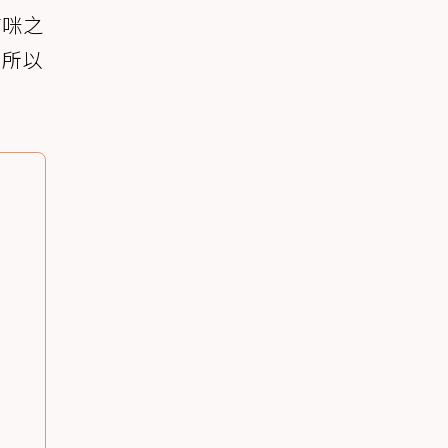
貓咪之
！所以