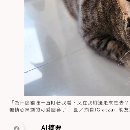
「為什麼貓咪一直盯著我看，又在我腳邊走來走去？
牠精心策劃的可愛圈套了！ 圖／擷自
IG atzai_
網友
AI摘要