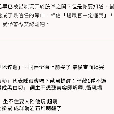
己早已被貓咪玩弄於股掌之間？但是你要知道，
當成了最信任的靠山，相信「鏟屎官一定懂我」
，就帶著微笑認輸吧。
倒地猝逝」…同伴全衝上前哭了 最後畫面逼哭
海參」代表睡很爽嗎？獸醫提醒：暗藏1種不適
成黑白切」 飼主不想聽美容師解釋..衝現場
 坐不住要人陪他玩 超萌
撥鼠 成群躺岩石堆萌翻了