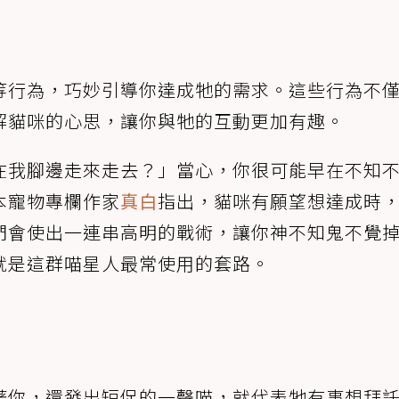
等行為，巧妙引導你達成牠的需求。這些行為不
解貓咪的心思，讓你與牠的互動更加有趣。
在我腳邊走來走去？」當心，你很可能早在不知
本寵物專欄作家
真白
指出，貓咪有願望想達成時
們會使出一連串高明的戰術，讓你神不知鬼不覺
就是這群喵星人最常使用的套路。
著你，還發出短促的一聲喵，就代表牠有事想拜