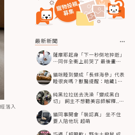
最新新聞
薩摩耶起身「下一秒倒地猝逝」
…同伴全衝上前哭了 最後畫面
逼哭萬人
貓咪睡到變成「長條海參」代表
睡很爽嗎？獸醫提醒：暗藏1種
不適
純黑拉拉送去洗澡「變成黑白
切」 飼主不想聽美容師解釋..衝
經落入
現場秒道歉
貓同事開會「裝認真」 坐不住
要人陪他玩 超萌
巧遇「超肥軟」野生土撥鼠 成