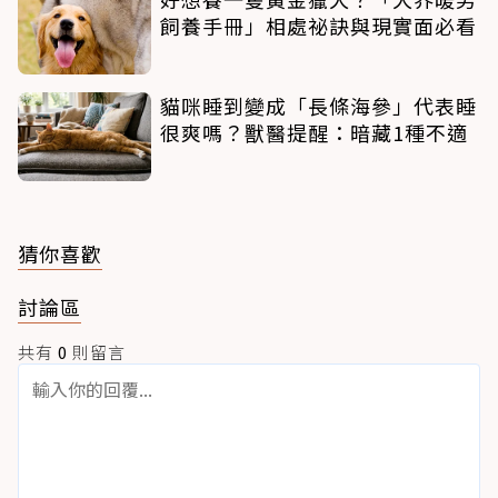
飼養手冊」相處祕訣與現實面必看
貓咪睡到變成「長條海參」代表睡
很爽嗎？獸醫提醒：暗藏1種不適
猜你喜歡
討論區
共有
0
則留言