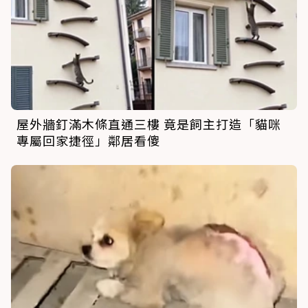
屋外牆釘滿木條直通三樓 竟是飼主打造「貓咪
專屬回家捷徑」鄰居看傻