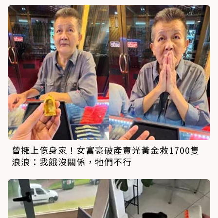
曾擁上億身家！女富豪破產賣光黃金救1700隻
浪浪：我餓沒關係，牠們不行