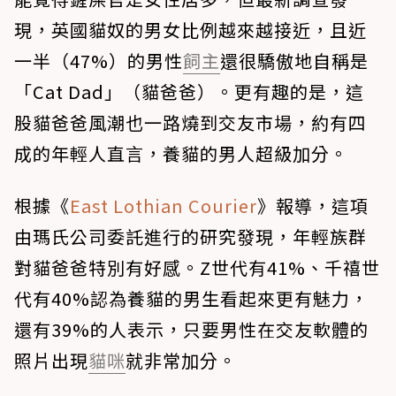
現，英國貓奴的男女比例越來越接近，且近
一半（47%）的男性
飼主
還很驕傲地自稱是
「Cat Dad」（貓爸爸）。更有趣的是，這
股貓爸爸風潮也一路燒到交友市場，約有四
成的年輕人直言，養貓的男人超級加分。
根據《
East Lothian Courier
》報導，這項
由瑪氏公司委託進行的研究發現，年輕族群
對貓爸爸特別有好感。
Z世代有41%、千禧世
代有40%認為養貓的男生看起來更有魅力，
還有39%的人表示，只要男性在交友軟體的
照片出現
貓咪
就非常加分
。