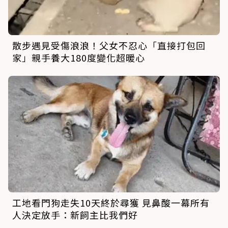
散步遇見受傷浪浪！父女不忍心「直接打包回
家」親手養大180度變化超暖心
工地看門狗走失10天終於尋獲 見鼻酸一幕所有
人決定放手：新飼主比我們好