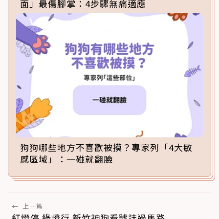
面」最傷腳掌：4步驟無痛適應
狗狗哪些地方不喜歡被摸？專家列「4大敏
感區域」：一碰就翻臉
←
上一篇
紅燈停 綠燈行 新竹神狗看號誌過馬路