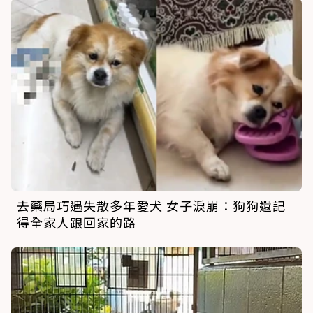
去藥局巧遇失散多年愛犬 女子淚崩：狗狗還記
得全家人跟回家的路