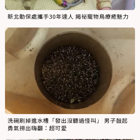
新北動保處攜手30年達人 揭祕寵物鳥療癒魅力
洗碗刷掉進水槽「發出沒聽過怪叫」 男子鼓起
勇氣撈出嗨翻：超可愛