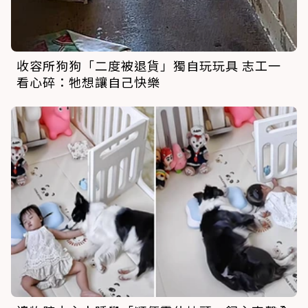
收容所狗狗「二度被退貨」獨自玩玩具 志工一
看心碎：牠想讓自己快樂