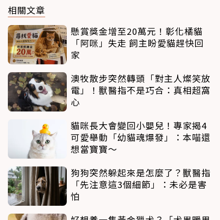
相關文章
懸賞獎金增至20萬元！彰化橘貓
「阿咪」失走 飼主盼愛貓趕快回
家
澳牧散步突然轉頭「對主人燦笑放
電」！獸醫指不是巧合：真相超窩
心
貓咪長大會變回小嬰兒！專家揭4
可愛舉動「幼貓魂爆發」：本喵還
想當寶寶～
狗狗突然躲起來是怎麼了？獸醫指
「先注意這3個細節」：未必是害
怕
好想養一隻黃金獵犬？「犬界暖男