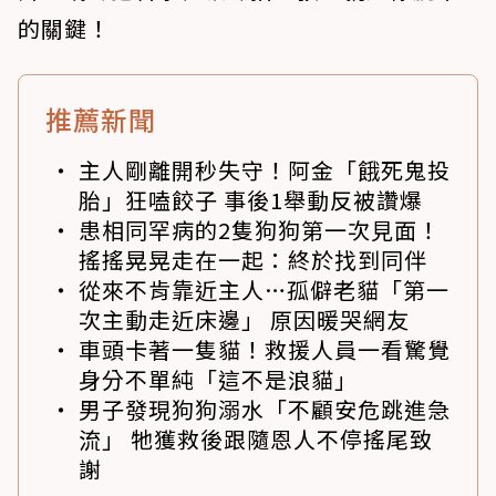
的關鍵！
推薦新聞
主人剛離開秒失守！阿金「餓死鬼投
胎」狂嗑餃子 事後1舉動反被讚爆
患相同罕病的2隻狗狗第一次見面！
搖搖晃晃走在一起：終於找到同伴
從來不肯靠近主人…孤僻老貓「第一
次主動走近床邊」 原因暖哭網友
車頭卡著一隻貓！救援人員一看驚覺
身分不單純「這不是浪貓」
男子發現狗狗溺水「不顧安危跳進急
流」 牠獲救後跟隨恩人不停搖尾致
謝