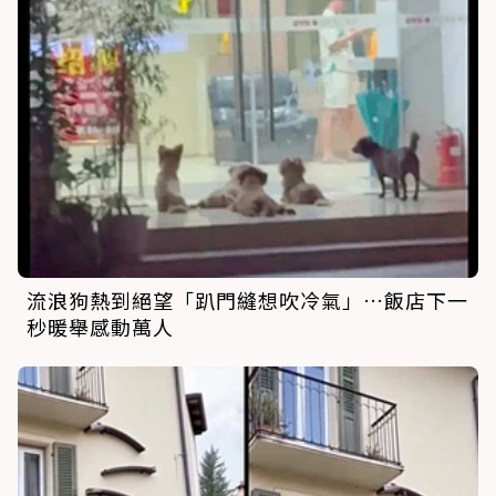
流浪狗熱到絕望「趴門縫想吹冷氣」…飯店下一
秒暖舉感動萬人