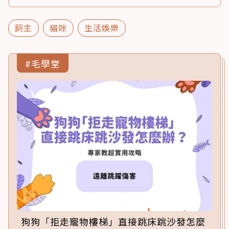
飼主
貓咪
生活娛樂
#毛學堂
狗狗「拒走寵物樓梯」直接跳床跳沙發怎麼