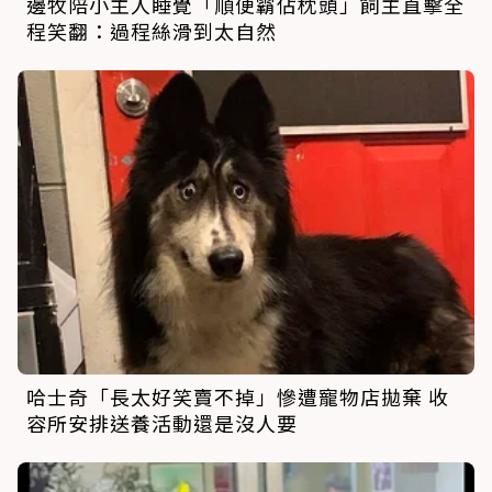
邊牧陪小主人睡覺「順便霸佔枕頭」飼主直擊全
程笑翻：過程絲滑到太自然
哈士奇「長太好笑賣不掉」慘遭寵物店拋棄 收
容所安排送養活動還是沒人要