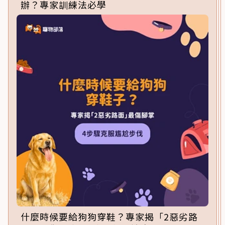
辦？專家訓練法必學
什麼時候要給狗狗穿鞋？專家揭「2惡劣路