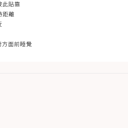
彼此貼靠
持距離
近
對方面前睡覺