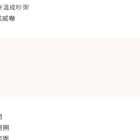
升溫成吵架
或威嚇
間
避開
範圍