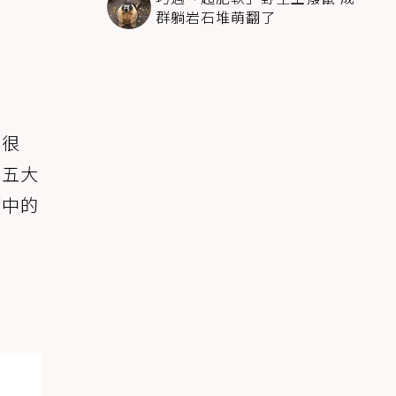
群躺岩石堆萌翻了
得很
係五大
類中的