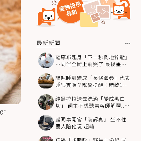
最新新聞
薩摩耶起身「下一秒倒地猝逝」
…同伴全衝上前哭了 最後畫面
逼哭萬人
貓咪睡到變成「長條海參」代表
睡很爽嗎？獸醫提醒：暗藏1種
不適
純黑拉拉送去洗澡「變成黑白
切」 飼主不想聽美容師解釋..衝
ge
現場秒道歉
貓同事開會「裝認真」 坐不住
要人陪他玩 超萌
巧遇「超肥軟」野生土撥鼠 成