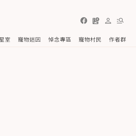
星室
寵物迷因
悼念專區
寵物村民
作者群