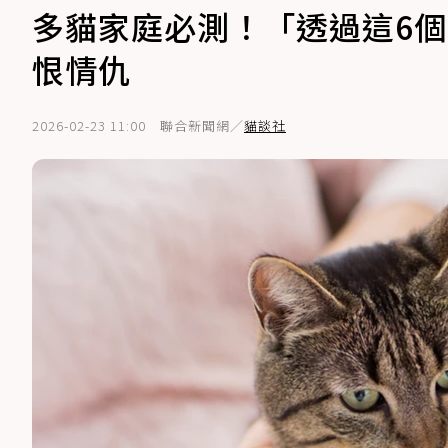
多貓家庭必測！「透過這6
恨情仇
2026-02-23 11:00
聯合新聞網／
貓談社