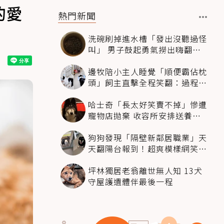
的愛
熱門新聞
洗碗刷掉進水槽「發出沒聽過怪
叫」 男子鼓起勇氣撈出嗨翻：
超可愛
邊牧陪小主人睡覺「順便霸佔枕
頭」飼主直擊全程笑翻：過程絲
滑到太自然
哈士奇「長太好笑賣不掉」慘遭
寵物店拋棄 收容所安排送養活
動還是沒人要
狗狗發現「隔壁新鄰居職業」天
天翻陽台報到！超爽模樣網笑
翻：進到遊樂園
坪林獨居老翁離世無人知 13犬
守屋護遺體伴最後一程