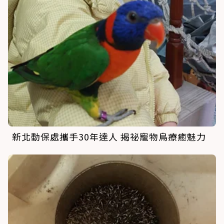
新北動保處攜手30年達人 揭祕寵物鳥療癒魅力