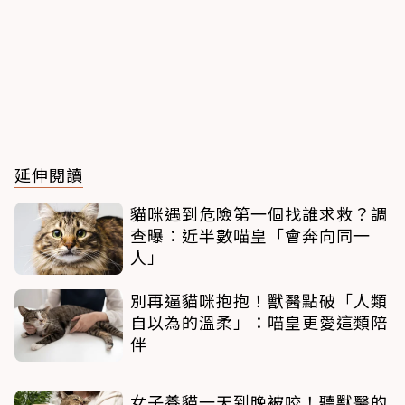
延伸閱讀
貓咪遇到危險第一個找誰求救？調
查曝：近半數喵皇「會奔向同一
人」
別再逼貓咪抱抱！獸醫點破「人類
自以為的溫柔」：喵皇更愛這類陪
伴
女子養貓一天到晚被咬！聽獸醫的