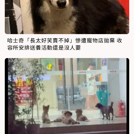
哈士奇「長太好笑賣不掉」慘遭寵物店拋棄 收
容所安排送養活動還是沒人要