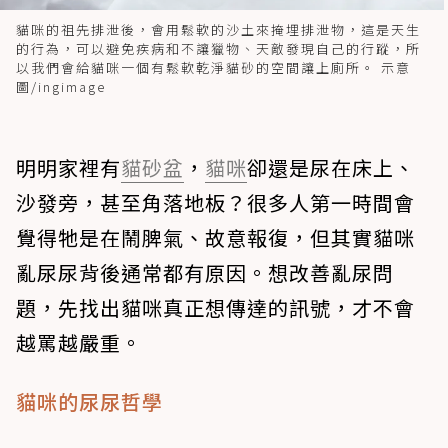
貓咪的祖先排泄後，會用鬆軟的沙土來掩埋排泄物，這是天生
的行為，可以避免疾病和不讓獵物、天敵發現自己的行蹤，所
以我們會給貓咪一個有鬆軟乾淨貓砂的空間讓上廁所。 示意
圖/ingimage
明明家裡有
貓砂盆
，
貓咪
卻還是尿在床上、
沙發旁，甚至角落地板？很多人第一時間會
覺得牠是在鬧脾氣、故意報復，但其實貓咪
亂尿尿背後通常都有原因。想改善亂尿問
題，先找出貓咪真正想傳達的訊號，才不會
越罵越嚴重。
貓咪的尿尿哲學