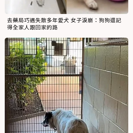
去藥局巧遇失散多年愛犬 女子淚崩：狗狗還記
得全家人跟回家的路