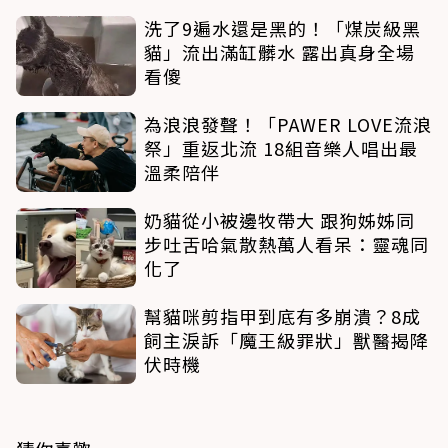
洗了9遍水還是黑的！「煤炭級黑
貓」流出滿缸髒水 露出真身全場
看傻
為浪浪發聲！「PAWER LOVE流浪
祭」重返北流 18組音樂人唱出最
溫柔陪伴
奶貓從小被邊牧帶大 跟狗姊姊同
步吐舌哈氣散熱萬人看呆：靈魂同
化了
幫貓咪剪指甲到底有多崩潰？8成
飼主淚訴「魔王級罪狀」獸醫揭降
伏時機