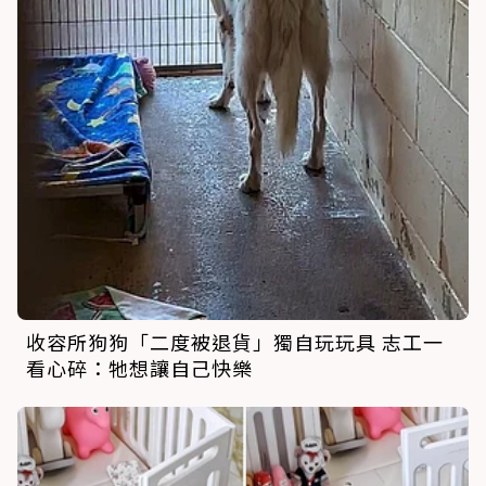
收容所狗狗「二度被退貨」獨自玩玩具 志工一
看心碎：牠想讓自己快樂