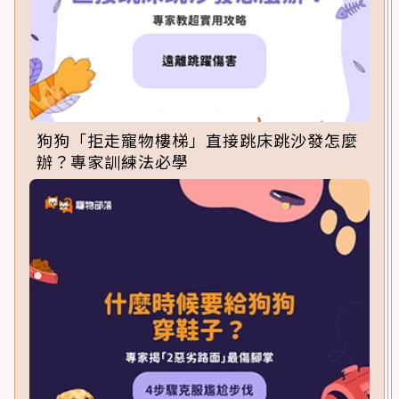
狗狗「拒走寵物樓梯」直接跳床跳沙發怎麼
辦？專家訓練法必學