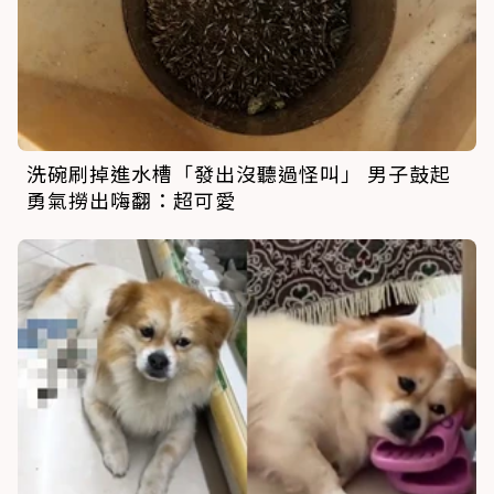
洗碗刷掉進水槽「發出沒聽過怪叫」 男子鼓起
勇氣撈出嗨翻：超可愛