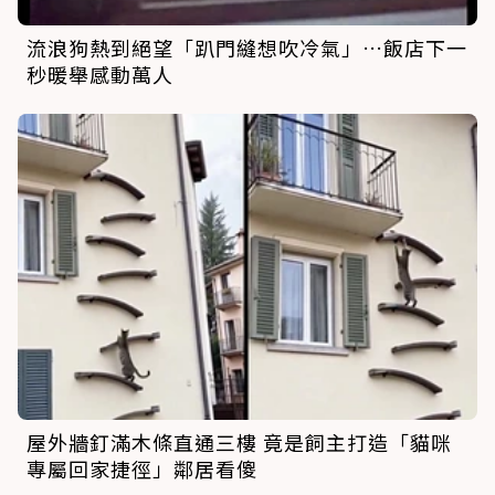
流浪狗熱到絕望「趴門縫想吹冷氣」…飯店下一
秒暖舉感動萬人
屋外牆釘滿木條直通三樓 竟是飼主打造「貓咪
專屬回家捷徑」鄰居看傻