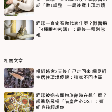
話「做1調整」一周後竟出現奇蹟
貓咪一直偷看你代表什麼？獸醫揭
「4種眼神密碼」：最後一種別忽
視
相關文章
橘貓逃家2天後自己走回來 網見飼
主居住環境傻眼：這家不回也罷
貓咪被送去寵物旅館時在想什麼？
超準塔羅揭「喵皇內心OS」：這
組毛孩超想你