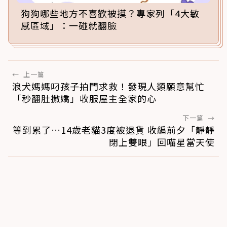
狗狗哪些地方不喜歡被摸？專家列「4大敏
感區域」：一碰就翻臉
←
上一篇
浪犬媽媽叼孩子拍門求救！發現人類願意幫忙
「秒翻肚撒嬌」收服屋主全家的心
下一篇
→
等到累了…14歲老貓3度被退貨 收編前夕「靜靜
閉上雙眼」回喵星當天使