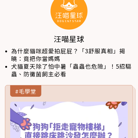
汪喵星球
為什麼貓咪超愛拍屁屁？「3舒服真相」揭
曉：竟把你當媽媽
犬貓夏天除了怕中暑「蟲蟲也危險」！5招驅
蟲、防黴菌飼主必看
#毛學堂