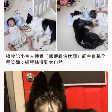
邊牧陪小主人睡覺「順便霸佔枕頭」飼主直擊全
程笑翻：過程絲滑到太自然