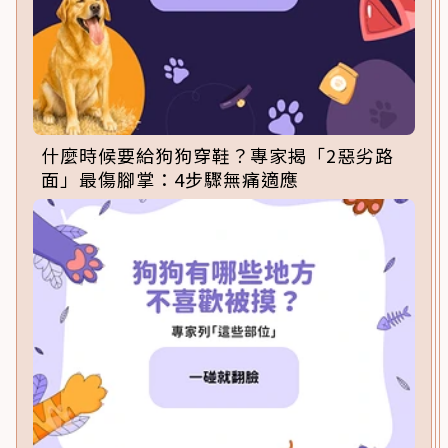
什麼時候要給狗狗穿鞋？專家揭「2惡劣路
面」最傷腳掌：4步驟無痛適應