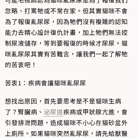
忽略、打罵牠或不常在家。但其實貓咪不會
為了報復亂尿尿，因為牠們沒有複雜的認知
能力去精心設計復仇計畫，加上牠們無法控
制尿液儲存，等到要報復的時候才尿尿。貓
咪亂尿尿其實有苦難言，讓我們一起了解牠
的苦衷吧！
苦衷1：疾病會讓貓咪亂尿尿
想找出原因，首先要思考是不是貓咪生病
了？腎臟病、
泌尿道
疾病或甲狀腺亢進，會
引發排泄問題，造成貓咪不小心在貓砂盆外
上廁所。如果貓咪突然亂尿尿，請先給獸醫