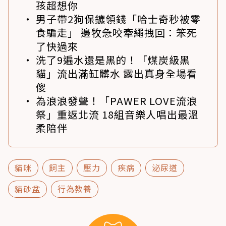
孩超想你
男子帶2狗保鑣領錢「哈士奇秒被零
食騙走」 邊牧急咬牽繩拽回：笨死
了快過來
洗了9遍水還是黑的！「煤炭級黑
貓」流出滿缸髒水 露出真身全場看
傻
為浪浪發聲！「PAWER LOVE流浪
祭」重返北流 18組音樂人唱出最溫
柔陪伴
貓咪
飼主
壓力
疾病
泌尿道
貓砂盆
行為教養