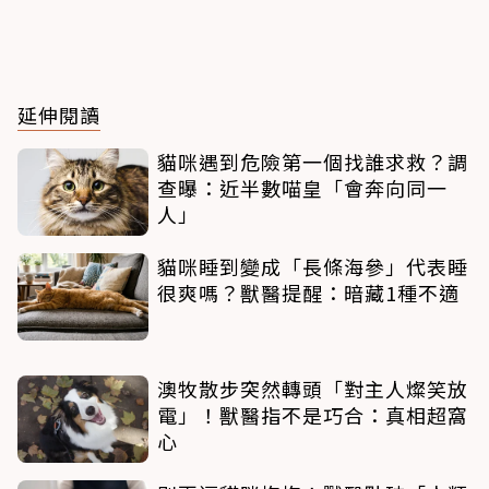
延伸閱讀
貓咪遇到危險第一個找誰求救？調
查曝：近半數喵皇「會奔向同一
人」
貓咪睡到變成「長條海參」代表睡
很爽嗎？獸醫提醒：暗藏1種不適
澳牧散步突然轉頭「對主人燦笑放
電」！獸醫指不是巧合：真相超窩
心