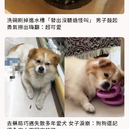
洗碗刷掉進水槽「發出沒聽過怪叫」 男子鼓起
勇氣撈出嗨翻：超可愛
去藥局巧遇失散多年愛犬 女子淚崩：狗狗還記