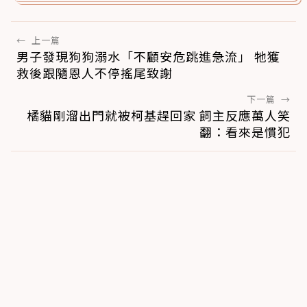
←
上一篇
男子發現狗狗溺水「不顧安危跳進急流」 牠獲
救後跟隨恩人不停搖尾致謝
下一篇
→
橘貓剛溜出門就被柯基趕回家 飼主反應萬人笑
翻：看來是慣犯