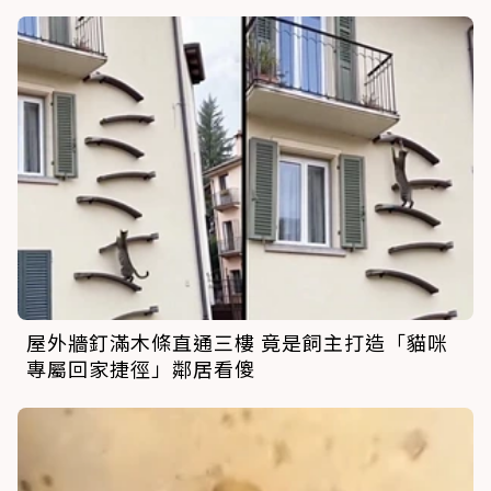
屋外牆釘滿木條直通三樓 竟是飼主打造「貓咪
專屬回家捷徑」鄰居看傻