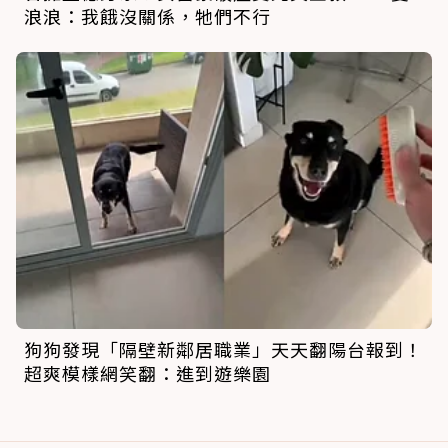
浪浪：我餓沒關係，牠們不行
狗狗發現「隔壁新鄰居職業」天天翻陽台報到！
超爽模樣網笑翻：進到遊樂園