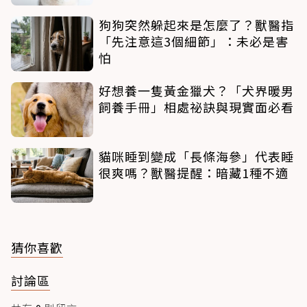
狗狗突然躲起來是怎麼了？獸醫指
「先注意這3個細節」：未必是害
怕
好想養一隻黃金獵犬？「犬界暖男
飼養手冊」相處祕訣與現實面必看
貓咪睡到變成「長條海參」代表睡
很爽嗎？獸醫提醒：暗藏1種不適
猜你喜歡
討論區