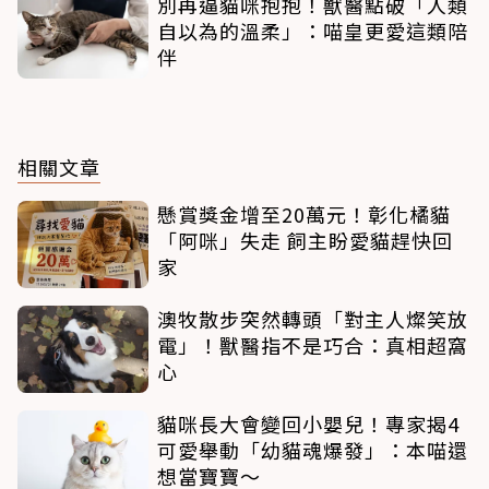
別再逼貓咪抱抱！獸醫點破「人類
自以為的溫柔」：喵皇更愛這類陪
伴
相關文章
懸賞獎金增至20萬元！彰化橘貓
「阿咪」失走 飼主盼愛貓趕快回
家
澳牧散步突然轉頭「對主人燦笑放
電」！獸醫指不是巧合：真相超窩
心
貓咪長大會變回小嬰兒！專家揭4
可愛舉動「幼貓魂爆發」：本喵還
想當寶寶～