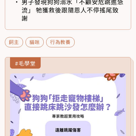
男子發現狗狗溺水「不顧安危跳進急
流」 牠獲救後跟隨恩人不停搖尾致
謝
飼主
貓咪
行為教養
#毛學堂