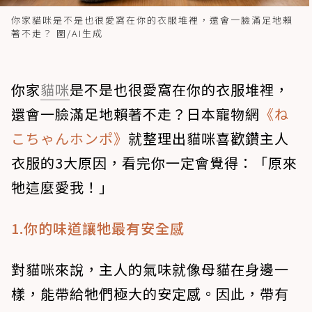
你家貓咪是不是也很愛窩在你的衣服堆裡，還會一臉滿足地賴
著不走？ 圖/AI生成
你家
貓咪
是不是也很愛窩在你的衣服堆裡，
還會一臉滿足地賴著不走？日本寵物網
《ね
こちゃんホンポ》
就整理出貓咪喜歡鑽主人
衣服的3大原因，看完你一定會覺得：「原來
牠這麼愛我！」
1.你的味道讓牠最有安全感
對貓咪來說，主人的氣味就像母貓在身邊一
樣，能帶給牠們極大的安定感。因此，帶有