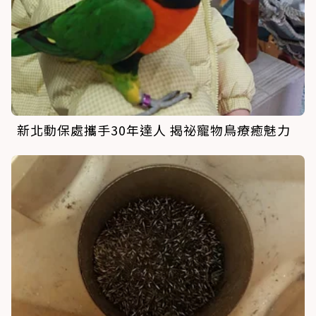
新北動保處攜手30年達人 揭祕寵物鳥療癒魅力