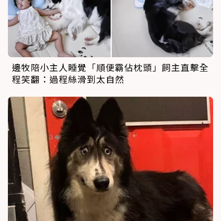
邊牧陪小主人睡覺「順便霸佔枕頭」飼主直擊全
程笑翻：過程絲滑到太自然