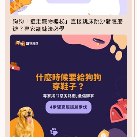
狗狗「拒走寵物樓梯」直接跳床跳沙發怎麼
辦？專家訓練法必學