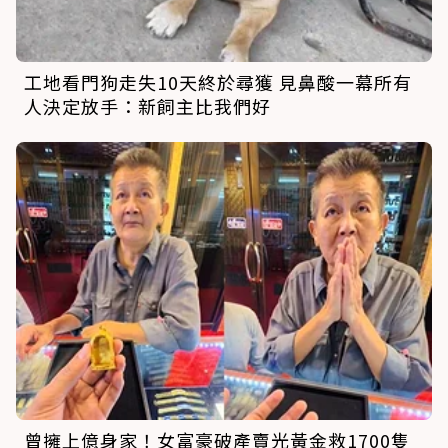
工地看門狗走失10天終於尋獲 見鼻酸一幕所有
人決定放手：新飼主比我們好
曾擁上億身家！女富豪破產賣光黃金救1700隻