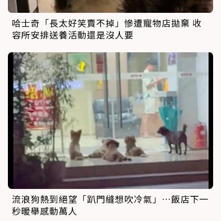
哈士奇「長太好笑賣不掉」慘遭寵物店拋棄 收
容所安排送養活動還是沒人要
流浪狗熱到絕望「趴門縫想吹冷氣」…飯店下一
秒暖舉感動萬人