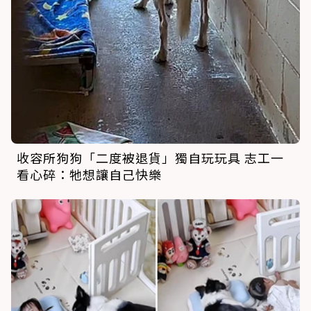
收容所狗狗「二度被退貨」獨自玩玩具 志工一
看心碎：牠想讓自己快樂