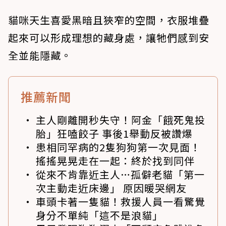
貓咪天生喜愛黑暗且狹窄的空間，衣服堆疊
起來可以形成理想的藏身處，讓牠們感到安
全並能隱藏。
推薦新聞
主人剛離開秒失守！阿金「餓死鬼投
胎」狂嗑餃子 事後1舉動反被讚爆
患相同罕病的2隻狗狗第一次見面！
搖搖晃晃走在一起：終於找到同伴
從來不肯靠近主人…孤僻老貓「第一
次主動走近床邊」 原因暖哭網友
車頭卡著一隻貓！救援人員一看驚覺
身分不單純「這不是浪貓」