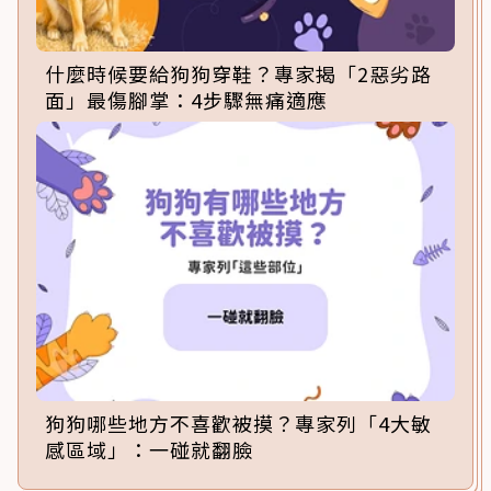
什麼時候要給狗狗穿鞋？專家揭「2惡劣路
面」最傷腳掌：4步驟無痛適應
狗狗哪些地方不喜歡被摸？專家列「4大敏
感區域」：一碰就翻臉