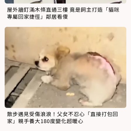
屋外牆釘滿木條直通三樓 竟是飼主打造「貓咪
專屬回家捷徑」鄰居看傻
散步遇見受傷浪浪！父女不忍心「直接打包回
家」親手養大180度變化超暖心