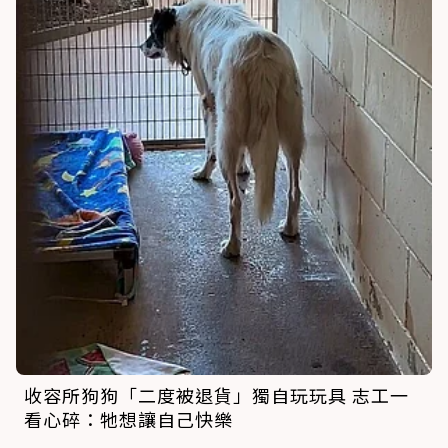
收容所狗狗「二度被退貨」獨自玩玩具 志工一
看心碎：牠想讓自己快樂