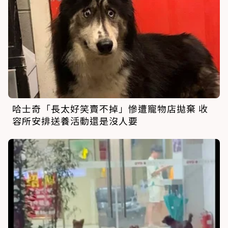
哈士奇「長太好笑賣不掉」慘遭寵物店拋棄 收
容所安排送養活動還是沒人要