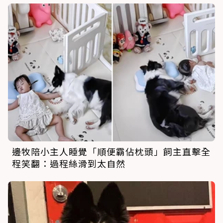
邊牧陪小主人睡覺「順便霸佔枕頭」飼主直擊全
程笑翻：過程絲滑到太自然