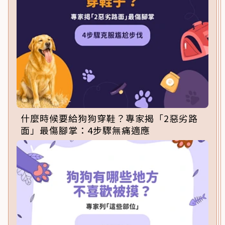
什麼時候要給狗狗穿鞋？專家揭「2惡劣路
面」最傷腳掌：4步驟無痛適應