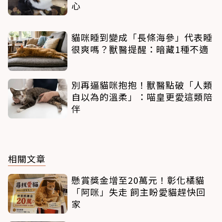
心
貓咪睡到變成「長條海參」代表睡
很爽嗎？獸醫提醒：暗藏1種不適
別再逼貓咪抱抱！獸醫點破「人類
自以為的溫柔」：喵皇更愛這類陪
伴
相關文章
懸賞獎金增至20萬元！彰化橘貓
「阿咪」失走 飼主盼愛貓趕快回
家