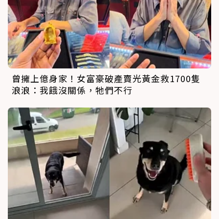
曾擁上億身家！女富豪破產賣光黃金救1700隻
浪浪：我餓沒關係，牠們不行