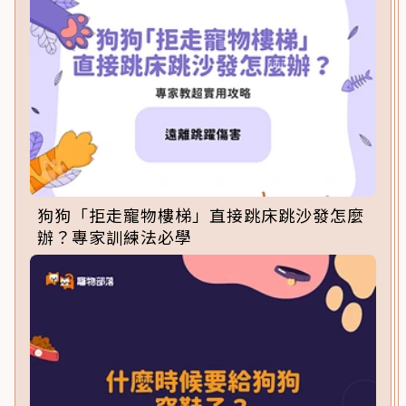
狗狗「拒走寵物樓梯」直接跳床跳沙發怎麼
辦？專家訓練法必學