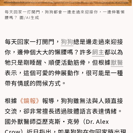
每天回家一打開門，狗狗都會一邊走過來迎接你，一邊伸著懶
腰嗎？ 圖/AI生成
每天回家一打開門，
狗狗
總是邊走過來迎接
你，邊伸個大大的懶腰嗎？許多
飼主
都以為
牠只是剛睡醒、順便活動筋骨，但根據
獸醫
表示，這個可愛的伸展動作，很可能是一種
帶有情感的問候方式。
根據
《鏡報》
報導，狗狗雖無法與人類直接
交流，卻非常擅長透過肢體語言表達情緒。
國外獸醫師亞歷克斯・克勞（Dr. Alex
Crow）近日指出，如果狗狗在你回家時出現