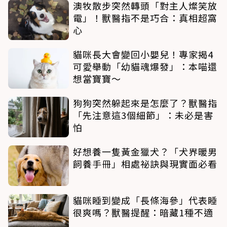
澳牧散步突然轉頭「對主人燦笑放
電」！獸醫指不是巧合：真相超窩
心
貓咪長大會變回小嬰兒！專家揭4
可愛舉動「幼貓魂爆發」：本喵還
想當寶寶～
狗狗突然躲起來是怎麼了？獸醫指
「先注意這3個細節」：未必是害
怕
好想養一隻黃金獵犬？「犬界暖男
飼養手冊」相處祕訣與現實面必看
貓咪睡到變成「長條海參」代表睡
很爽嗎？獸醫提醒：暗藏1種不適