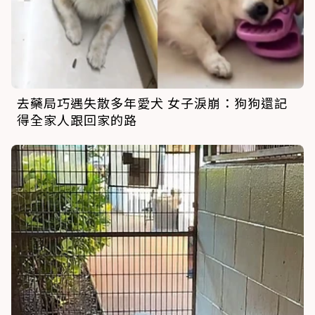
去藥局巧遇失散多年愛犬 女子淚崩：狗狗還記
得全家人跟回家的路