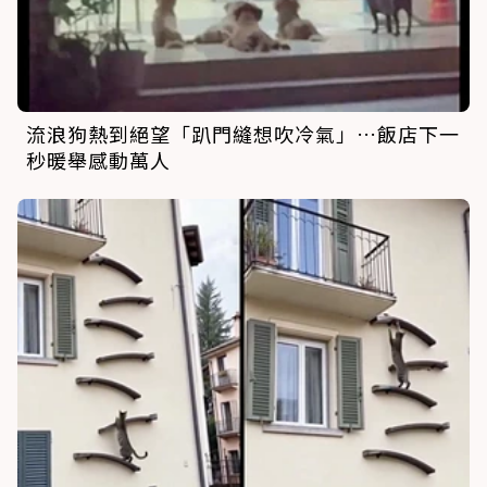
流浪狗熱到絕望「趴門縫想吹冷氣」…飯店下一
秒暖舉感動萬人