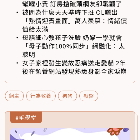
罐罐小費 訂房搶破頭網友卻戰翻了
被問為什麼天天準時下班 OL曬出
「熱情迎賓畫面」萬人羨慕：情緒價
值給太滿
母貓細心教孩子洗臉 奶貓一學就會
「母子動作100%同步」網融化：太
聰明
女子家裡發生變故忍痛送走愛貓 2年
後在領養網站發現熟悉身影全家淚崩
飼主
行為教養
狗狗
獸醫
#毛學堂