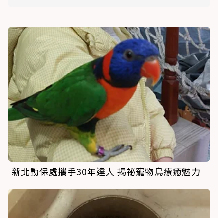
新北動保處攜手30年達人 揭祕寵物鳥療癒魅力