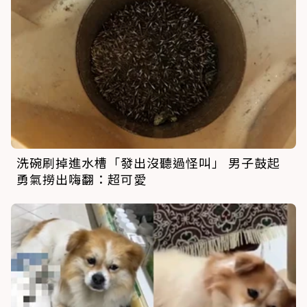
洗碗刷掉進水槽「發出沒聽過怪叫」 男子鼓起
勇氣撈出嗨翻：超可愛