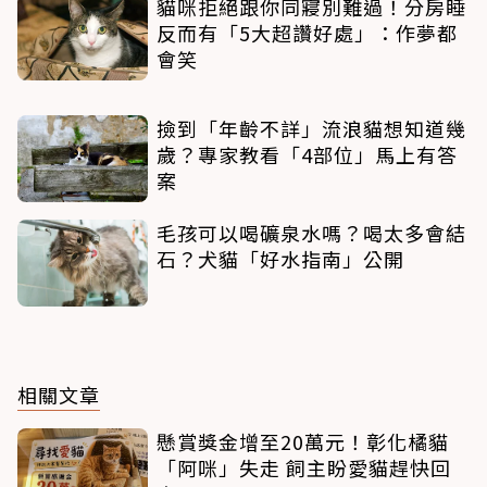
貓咪拒絕跟你同寢別難過！分房睡
反而有「5大超讚好處」：作夢都
會笑
撿到「年齡不詳」流浪貓想知道幾
歲？專家教看「4部位」馬上有答
案
毛孩可以喝礦泉水嗎？喝太多會結
石？犬貓「好水指南」公開
相關文章
懸賞獎金增至20萬元！彰化橘貓
「阿咪」失走 飼主盼愛貓趕快回