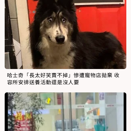
哈士奇「長太好笑賣不掉」慘遭寵物店拋棄 收
容所安排送養活動還是沒人要