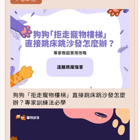
狗狗「拒走寵物樓梯」直接跳床跳沙發怎麼
辦？專家訓練法必學