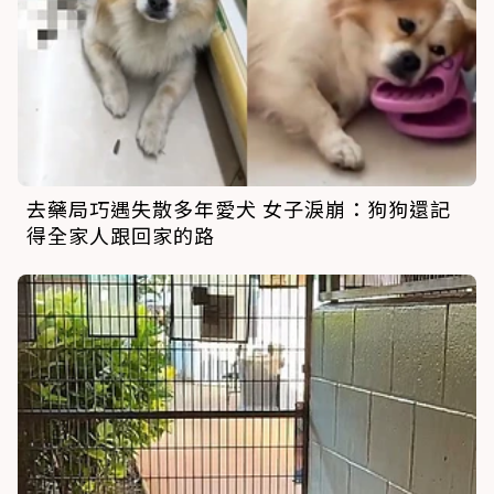
去藥局巧遇失散多年愛犬 女子淚崩：狗狗還記
得全家人跟回家的路