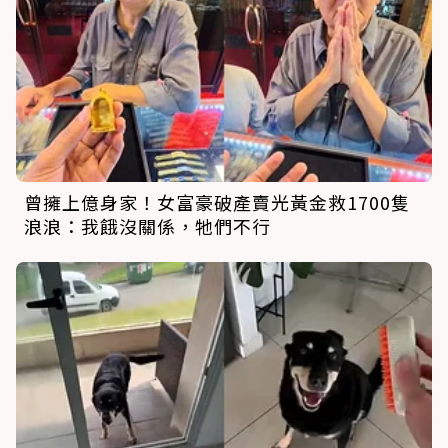
曾擁上億身家！女富豪破產賣光黃金救1700隻
浪浪：我餓沒關係，牠們不行