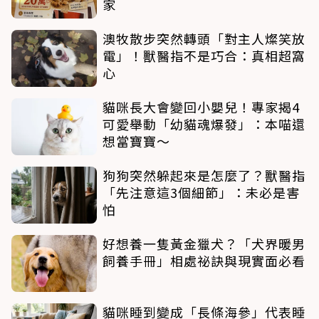
家
澳牧散步突然轉頭「對主人燦笑放
電」！獸醫指不是巧合：真相超窩
心
貓咪長大會變回小嬰兒！專家揭4
可愛舉動「幼貓魂爆發」：本喵還
想當寶寶～
狗狗突然躲起來是怎麼了？獸醫指
「先注意這3個細節」：未必是害
怕
好想養一隻黃金獵犬？「犬界暖男
飼養手冊」相處祕訣與現實面必看
貓咪睡到變成「長條海參」代表睡