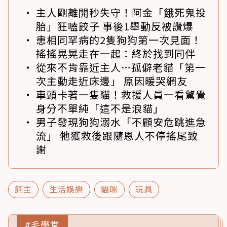
主人剛離開秒失守！阿金「餓死鬼投
胎」狂嗑餃子 事後1舉動反被讚爆
患相同罕病的2隻狗狗第一次見面！
搖搖晃晃走在一起：終於找到同伴
從來不肯靠近主人…孤僻老貓「第一
次主動走近床邊」 原因暖哭網友
車頭卡著一隻貓！救援人員一看驚覺
身分不單純「這不是浪貓」
男子發現狗狗溺水「不顧安危跳進急
流」 牠獲救後跟隨恩人不停搖尾致
謝
飼主
生活娛樂
貓咪
玩具
#毛學堂