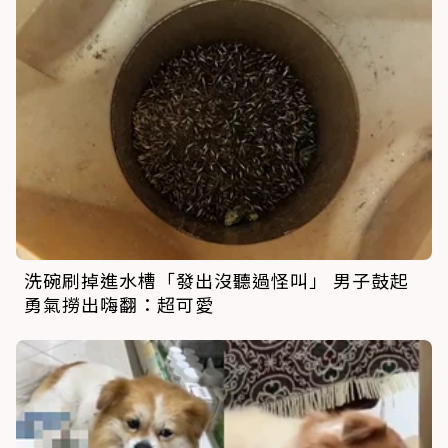
洗碗刷掉進水槽「發出沒聽過怪叫」 男子鼓起
勇氣撈出嗨翻：超可愛