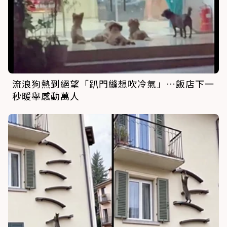
流浪狗熱到絕望「趴門縫想吹冷氣」…飯店下一
秒暖舉感動萬人