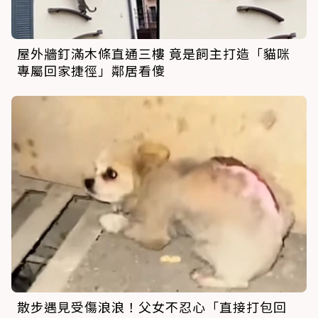
屋外牆釘滿木條直通三樓 竟是飼主打造「貓咪
專屬回家捷徑」鄰居看傻
散步遇見受傷浪浪！父女不忍心「直接打包回