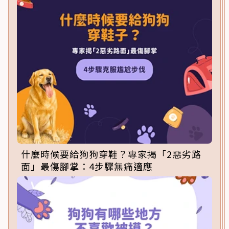
什麼時候要給狗狗穿鞋？專家揭「2惡劣路
面」最傷腳掌：4步驟無痛適應