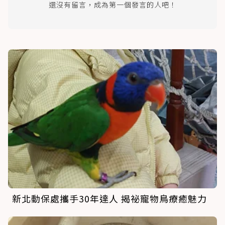
還沒有留言，成為第一個發言的人吧！
新北動保處攜手30年達人 揭祕寵物鳥療癒魅力