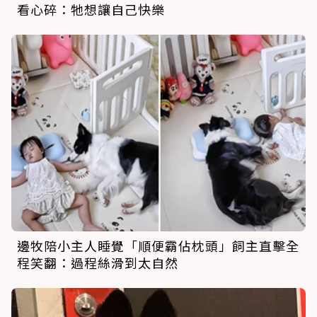
看心碎：牠想讓自己快樂
邊牧陪小主人睡覺「順便霸佔枕頭」飼主直擊全
程笑翻：過程絲滑到太自然