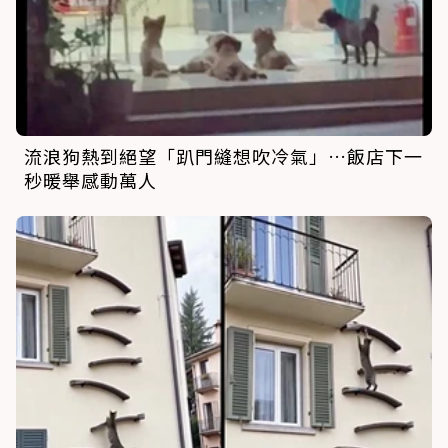
流浪狗熱到絕望「趴門縫想吹冷氣」…飯店下一
秒暖舉感動萬人