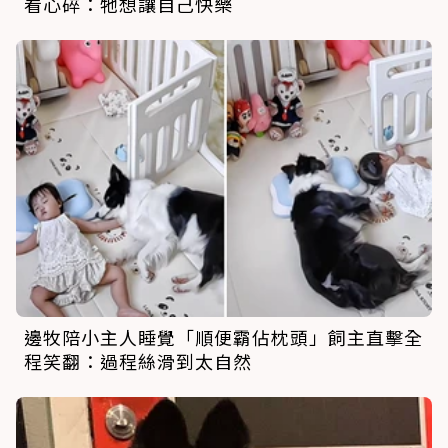
看心碎：牠想讓自己快樂
邊牧陪小主人睡覺「順便霸佔枕頭」飼主直擊全
程笑翻：過程絲滑到太自然