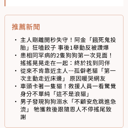
推薦新聞
主人剛離開秒失守！阿金「餓死鬼投
胎」狂嗑餃子 事後1舉動反被讚爆
患相同罕病的2隻狗狗第一次見面！
搖搖晃晃走在一起：終於找到同伴
從來不肯靠近主人…孤僻老貓「第一
次主動走近床邊」 原因暖哭網友
車頭卡著一隻貓！救援人員一看驚覺
身分不單純「這不是浪貓」
男子發現狗狗溺水「不顧安危跳進急
流」 牠獲救後跟隨恩人不停搖尾致
謝