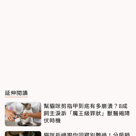
延伸閱讀
幫貓咪剪指甲到底有多崩潰？8成
飼主淚訴「魔王級罪狀」獸醫揭降
伏時機
貓咪拒絕跟你同寢別難過！分房睡