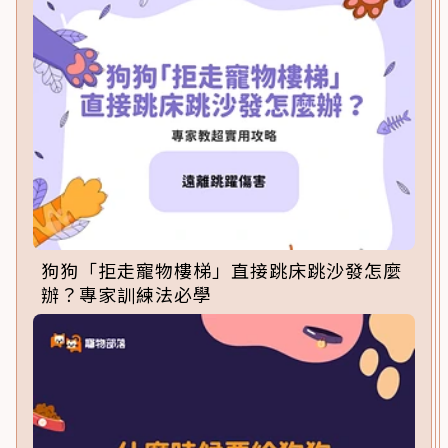
狗狗「拒走寵物樓梯」直接跳床跳沙發怎麼
辦？專家訓練法必學