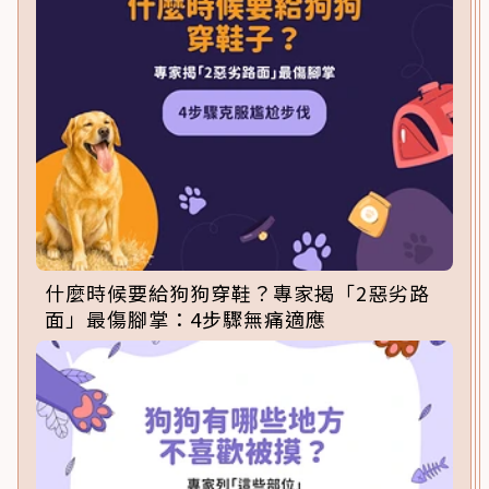
什麼時候要給狗狗穿鞋？專家揭「2惡劣路
面」最傷腳掌：4步驟無痛適應