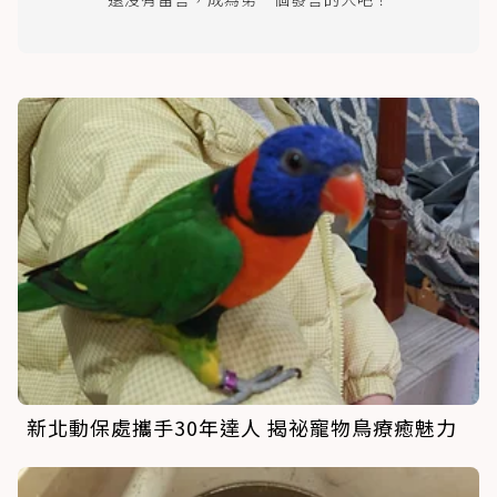
新北動保處攜手30年達人 揭祕寵物鳥療癒魅力