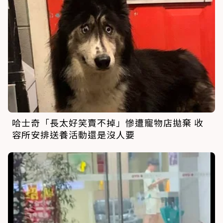
哈士奇「長太好笑賣不掉」慘遭寵物店拋棄 收
容所安排送養活動還是沒人要