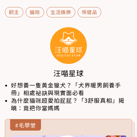
飼主
貓咪
生活娛樂
保健品
汪喵星球
好想養一隻黃金獵犬？「犬界暖男飼養手
冊」相處祕訣與現實面必看
為什麼貓咪超愛拍屁屁？「3舒服真相」揭
曉：竟把你當媽媽
#毛學堂