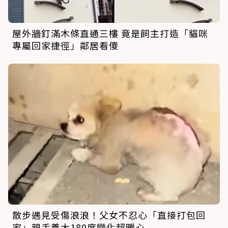
屋外牆釘滿木條直通三樓 竟是飼主打造「貓咪
專屬回家捷徑」鄰居看傻
散步遇見受傷浪浪！父女不忍心「直接打包回
家」親手養大180度變化超暖心