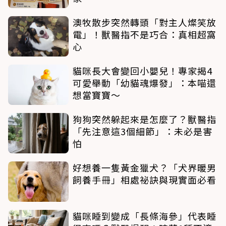
澳牧散步突然轉頭「對主人燦笑放
電」！獸醫指不是巧合：真相超窩
心
貓咪長大會變回小嬰兒！專家揭4
可愛舉動「幼貓魂爆發」：本喵還
想當寶寶～
狗狗突然躲起來是怎麼了？獸醫指
「先注意這3個細節」：未必是害
怕
好想養一隻黃金獵犬？「犬界暖男
飼養手冊」相處祕訣與現實面必看
貓咪睡到變成「長條海參」代表睡