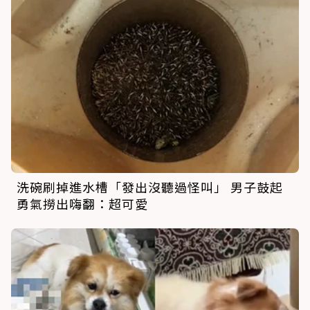
洗碗刷掉進水槽「發出沒聽過怪叫」 男子鼓起
勇氣撈出嗨翻：超可愛