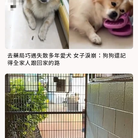
去藥局巧遇失散多年愛犬 女子淚崩：狗狗還記
得全家人跟回家的路