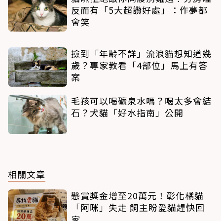
反而有「5大超讚好處」：作夢都
會笑
撿到「年齡不詳」流浪貓想知道幾
歲？專家教看「4部位」馬上有答
案
毛孩可以喝礦泉水嗎？喝太多會結
石？犬貓「好水指南」公開
相關文章
懸賞獎金增至20萬元！彰化橘貓
「阿咪」失走 飼主盼愛貓趕快回
家