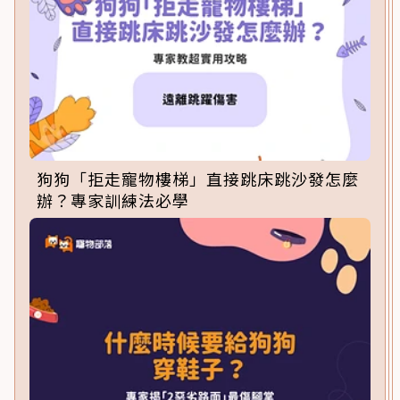
狗狗「拒走寵物樓梯」直接跳床跳沙發怎麼
辦？專家訓練法必學