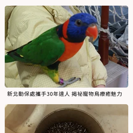
新北動保處攜手30年達人 揭祕寵物鳥療癒魅力