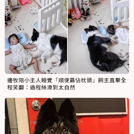
邊牧陪小主人睡覺「順便霸佔枕頭」飼主直擊全
程笑翻：過程絲滑到太自然