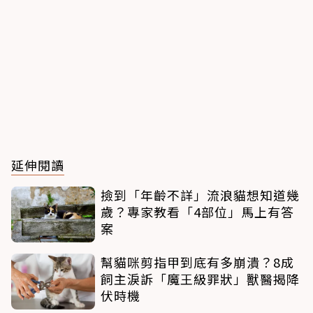
延伸閱讀
撿到「年齡不詳」流浪貓想知道幾
歲？專家教看「4部位」馬上有答
案
幫貓咪剪指甲到底有多崩潰？8成
飼主淚訴「魔王級罪狀」獸醫揭降
伏時機