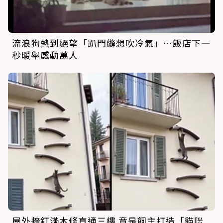
流浪狗熱到絕望「趴門縫想吹冷氣」…飯店下一
秒暖舉感動萬人
屋外牆釘滿木條直通三樓 竟是飼主打造「貓咪