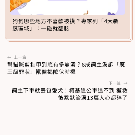
狗狗哪些地方不喜歡被摸？專家列「4大敏
感區域」：一碰就翻臉
←
上一篇
幫貓咪剪指甲到底有多崩潰？8成飼主淚訴「魔
王級罪狀」獸醫揭降伏時機
下一篇
→
飼主下車就丟包愛犬！柯基追公車追不到 獲救
後默默流淚13萬人心都碎了