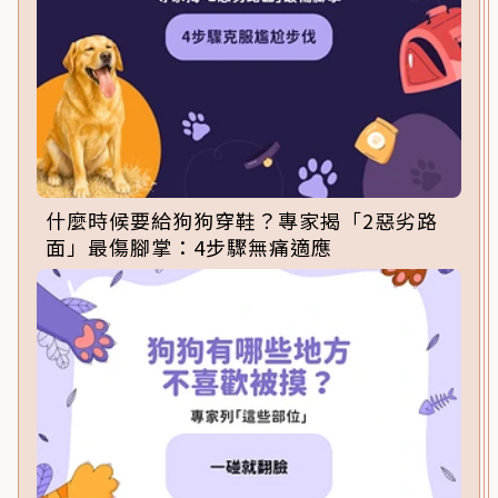
什麼時候要給狗狗穿鞋？專家揭「2惡劣路
面」最傷腳掌：4步驟無痛適應