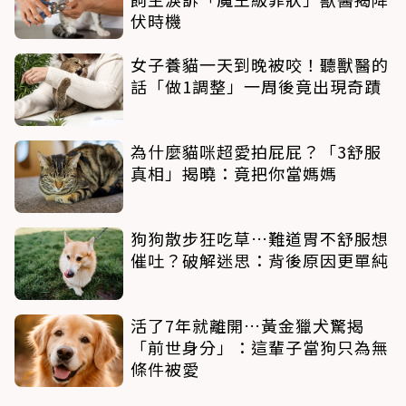
伏時機
女子養貓一天到晚被咬！聽獸醫的
話「做1調整」一周後竟出現奇蹟
為什麼貓咪超愛拍屁屁？「3舒服
真相」揭曉：竟把你當媽媽
狗狗散步狂吃草…難道胃不舒服想
催吐？破解迷思：背後原因更單純
活了7年就離開…黃金獵犬驚揭
「前世身分」：這輩子當狗只為無
條件被愛