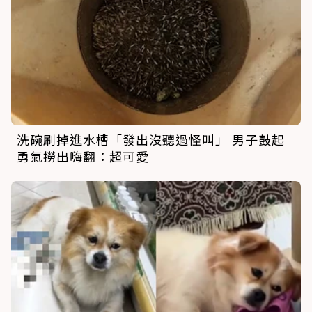
洗碗刷掉進水槽「發出沒聽過怪叫」 男子鼓起
勇氣撈出嗨翻：超可愛