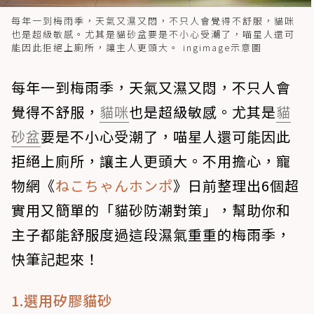
每年一到梅雨季，天氣又濕又悶，不只人會覺得不舒服，貓咪
也是超級敏感。尤其是貓砂盆要是不小心受潮了，喵星人還可
能因此拒絕上廁所，讓主人更頭大。 ingimage示意圖
每年一到梅雨季，天氣又濕又悶，不只人會
覺得不舒服，
貓咪
也是超級敏感。尤其是
貓
砂盆
要是不小心受潮了，喵星人還可能因此
拒絕上廁所，讓主人更頭大。不用擔心，寵
物網《
ねこちゃんホンポ
》日前整理出6個超
實用又簡單的「貓砂防潮對策」，幫助你和
主子都能舒服度過這段濕氣重重的梅雨季，
快筆記起來！
1.選用矽膠貓砂