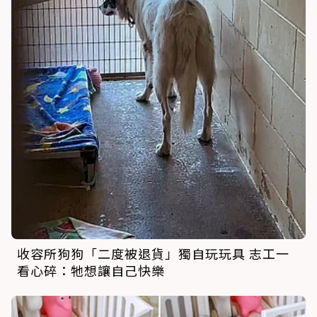
收容所狗狗「二度被退貨」獨自玩玩具 志工一
看心碎：牠想讓自己快樂