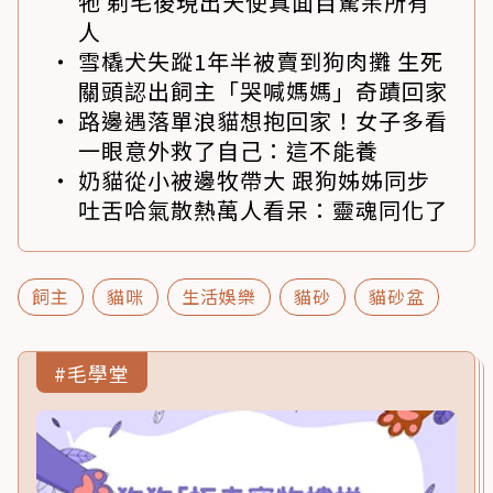
牠 剃毛後現出天使真面目驚呆所有
人
雪橇犬失蹤1年半被賣到狗肉攤 生死
關頭認出飼主「哭喊媽媽」奇蹟回家
路邊遇落單浪貓想抱回家！女子多看
一眼意外救了自己：這不能養
奶貓從小被邊牧帶大 跟狗姊姊同步
吐舌哈氣散熱萬人看呆：靈魂同化了
飼主
貓咪
生活娛樂
貓砂
貓砂盆
#毛學堂