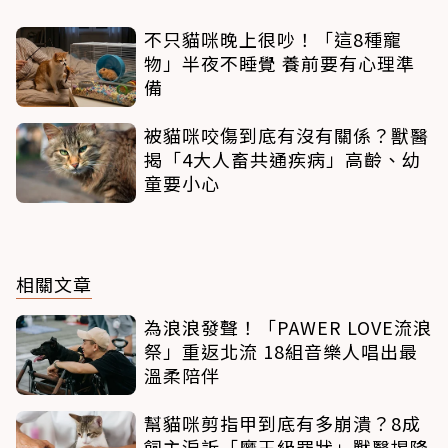
不只貓咪晚上很吵！「這8種寵
物」半夜不睡覺 養前要有心理準
備
被貓咪咬傷到底有沒有關係？獸醫
揭「4大人畜共通疾病」高齡、幼
童要小心
相關文章
為浪浪發聲！「PAWER LOVE流浪
祭」重返北流 18組音樂人唱出最
溫柔陪伴
幫貓咪剪指甲到底有多崩潰？8成
飼主淚訴「魔王級罪狀」獸醫揭降