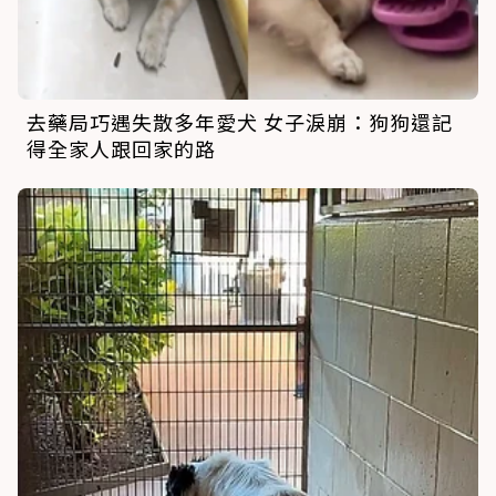
去藥局巧遇失散多年愛犬 女子淚崩：狗狗還記
得全家人跟回家的路