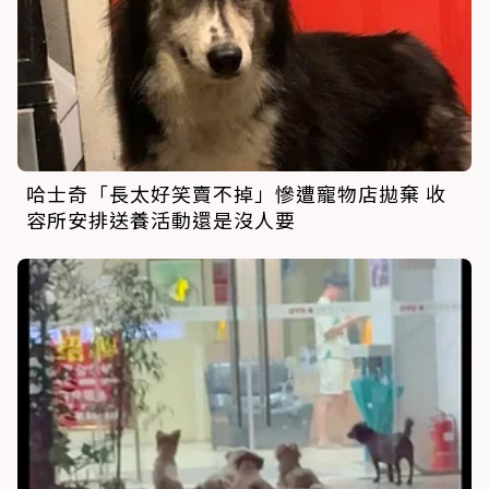
哈士奇「長太好笑賣不掉」慘遭寵物店拋棄 收
容所安排送養活動還是沒人要