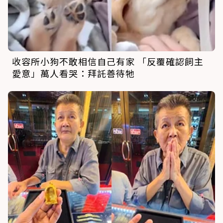
收容所小狗不敢相信自己有家 「反覆確認飼主
愛意」萬人看哭：拜託善待牠