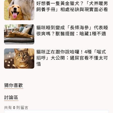
好想養一隻黃金獵犬？「犬界暖男
飼養手冊」相處祕訣與現實面必看
貓咪睡到變成「長條海參」代表睡
很爽嗎？獸醫提醒：暗藏1種不適
貓咪正在跟你說哈囉！4種「喵式
招呼」大公開：鏟屎官看不懂太可
惜
猜你喜歡
討論區
共有
0
則留言