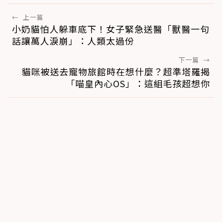
←
上一篇
小奶貓怕人躲車底下！女子緊急送醫「獸醫一句
話讓萬人淚崩」：人類太過份
下一篇
→
貓咪被送去寵物旅館時在想什麼？超準塔羅揭
「喵皇內心OS」：這組毛孩超想你