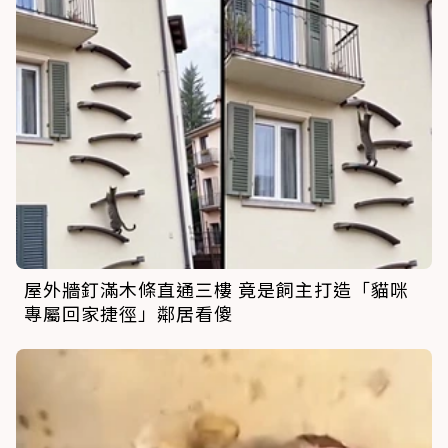
屋外牆釘滿木條直通三樓 竟是飼主打造「貓咪
專屬回家捷徑」鄰居看傻