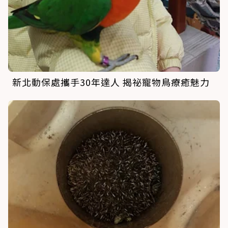
新北動保處攜手30年達人 揭祕寵物鳥療癒魅力