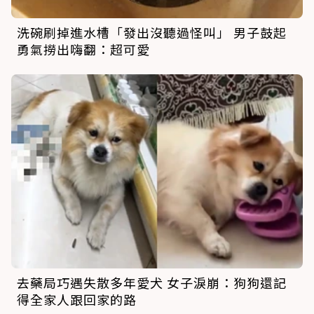
洗碗刷掉進水槽「發出沒聽過怪叫」 男子鼓起
勇氣撈出嗨翻：超可愛
去藥局巧遇失散多年愛犬 女子淚崩：狗狗還記
得全家人跟回家的路