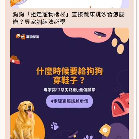
狗狗「拒走寵物樓梯」直接跳床跳沙發怎麼
辦？專家訓練法必學