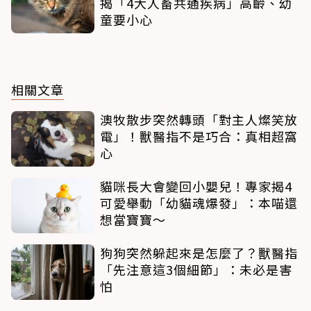
揭「4大人畜共通疾病」高齡、幼
童要小心
相關文章
澳牧散步突然轉頭「對主人燦笑放
電」！獸醫指不是巧合：真相超窩
心
貓咪長大會變回小嬰兒！專家揭4
可愛舉動「幼貓魂爆發」：本喵還
想當寶寶～
狗狗突然躲起來是怎麼了？獸醫指
「先注意這3個細節」：未必是害
怕