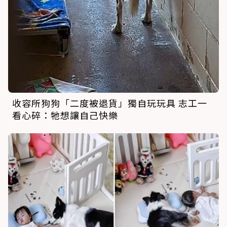
收容所狗狗「二度被退貨」獨自玩玩具 志工一
看心碎：牠想讓自己快樂