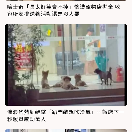
哈士奇「長太好笑賣不掉」慘遭寵物店拋棄 收
容所安排送養活動還是沒人要
流浪狗熱到絕望「趴門縫想吹冷氣」…飯店下一
秒暖舉感動萬人