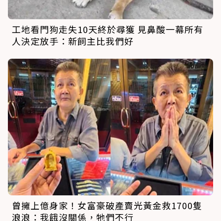
工地看門狗走失10天終於尋獲 見鼻酸一幕所有
人決定放手：新飼主比我們好
曾擁上億身家！女富豪破產賣光黃金救1700隻
浪浪：我餓沒關係，牠們不行