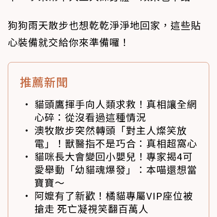
狗狗雨天散步也想乾乾淨淨地回家，這些貼
心裝備就交給你來準備囉！
推薦新聞
貓頭鷹揮手向人類求救！真相讓全網
心碎：從沒看過這種情況
澳牧散步突然轉頭「對主人燦笑放
電」！獸醫指不是巧合：真相超窩心
貓咪長大會變回小嬰兒！專家揭4可
愛舉動「幼貓魂爆發」：本喵還想當
寶寶～
阿嬤有了新歡！橘貓專屬VIP座位被
搶走 死亡凝視笑翻百萬人