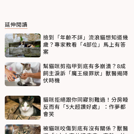
延伸閱讀
撿到「年齡不詳」流浪貓想知道幾
歲？專家教看「4部位」馬上有答
案
幫貓咪剪指甲到底有多崩潰？8成
飼主淚訴「魔王級罪狀」獸醫揭降
伏時機
貓咪拒絕跟你同寢別難過！分房睡
反而有「5大超讚好處」：作夢都
會笑
被貓咪咬傷到底有沒有關係？獸醫