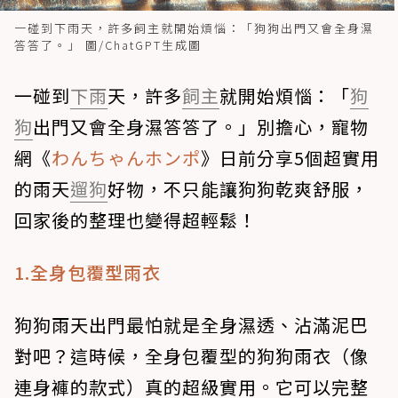
一碰到下雨天，許多飼主就開始煩惱：「狗狗出門又會全身濕
答答了。」 圖/ChatGPT生成圖
一碰到
下雨
天，許多
飼主
就開始煩惱：「
狗
狗
出門又會全身濕答答了。」別擔心，寵物
網《
わんちゃんホンポ
》日前分享5個超實用
的雨天
遛狗
好物，不只能讓狗狗乾爽舒服，
回家後的整理也變得超輕鬆！
1.全身包覆型雨衣
狗狗雨天出門最怕就是全身濕透、沾滿泥巴
對吧？這時候，全身包覆型的狗狗雨衣（像
連身褲的款式）真的超級實用。它可以完整