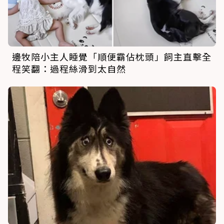
邊牧陪小主人睡覺「順便霸佔枕頭」飼主直擊全
程笑翻：過程絲滑到太自然