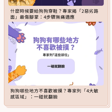
什麼時候要給狗狗穿鞋？專家揭「2惡劣路
面」最傷腳掌：4步驟無痛適應
狗狗哪些地方不喜歡被摸？專家列「4大敏
感區域」：一碰就翻臉