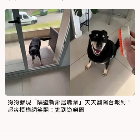
狗狗發現「隔壁新鄰居職業」天天翻陽台報到！
超爽模樣網笑翻：進到遊樂園