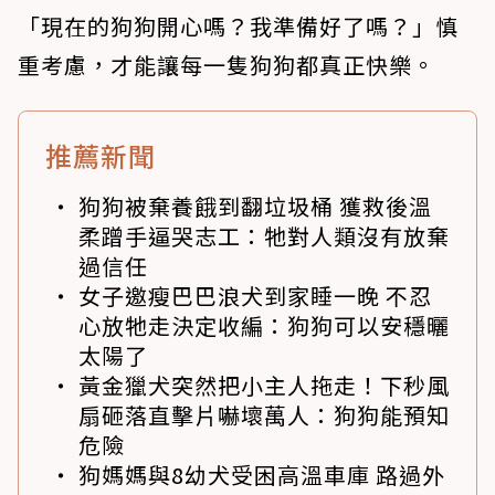
「現在的狗狗開心嗎？我準備好了嗎？」慎
重考慮，才能讓每一隻狗狗都真正快樂。
推薦新聞
狗狗被棄養餓到翻垃圾桶 獲救後溫
柔蹭手逼哭志工：牠對人類沒有放棄
過信任
女子邀瘦巴巴浪犬到家睡一晚 不忍
心放牠走決定收編：狗狗可以安穩曬
太陽了
黃金獵犬突然把小主人拖走！下秒風
扇砸落直擊片嚇壞萬人：狗狗能預知
危險
狗媽媽與8幼犬受困高溫車庫 路過外