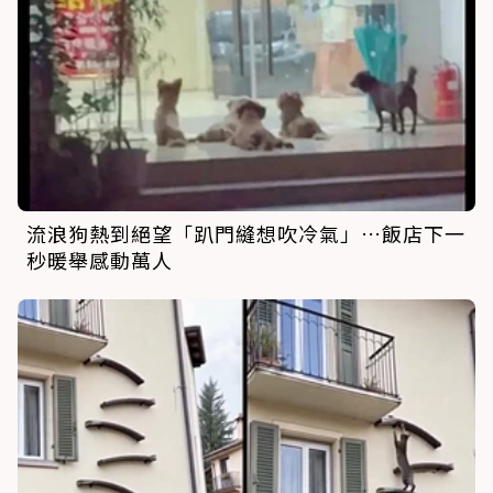
流浪狗熱到絕望「趴門縫想吹冷氣」…飯店下一
秒暖舉感動萬人