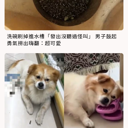
洗碗刷掉進水槽「發出沒聽過怪叫」 男子鼓起
勇氣撈出嗨翻：超可愛