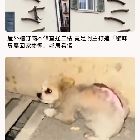
屋外牆釘滿木條直通三樓 竟是飼主打造「貓咪
專屬回家捷徑」鄰居看傻