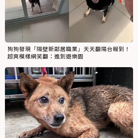
狗狗發現「隔壁新鄰居職業」天天翻陽台報到！
超爽模樣網笑翻：進到遊樂園