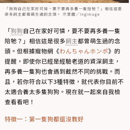
「狗狗自己在家好可憐，要不要再多養一隻陪牠？」相信這是
很多飼主都曾萌生過的念頭。 示意圖／Ingimage
「
狗狗
自己在家好可憐，要不要再多養一隻
陪牠？」相信這是很多
飼主
都曾萌生過的念
頭。但根據寵物網《
わんちゃんホンポ
》的
提醒，即使你已經是經驗老道的資深飼主，
再多養一隻狗也會遇到截然不同的挑戰。而
且，若你符合以下3種特徵，就代表你目前不
太適合養太多隻狗狗。現在就一起來自我檢
查看看吧！
特徵一：第一隻狗都還沒教好