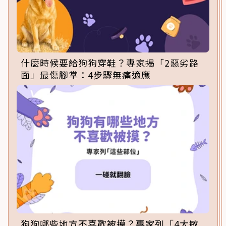
什麼時候要給狗狗穿鞋？專家揭「2惡劣路
面」最傷腳掌：4步驟無痛適應
狗狗哪些地方不喜歡被摸？專家列「4大敏