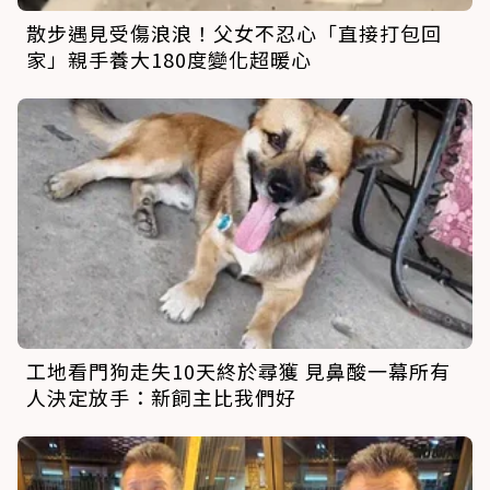
散步遇見受傷浪浪！父女不忍心「直接打包回
家」親手養大180度變化超暖心
工地看門狗走失10天終於尋獲 見鼻酸一幕所有
人決定放手：新飼主比我們好