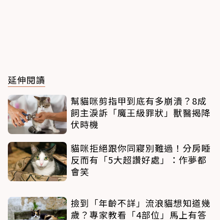
延伸閱讀
幫貓咪剪指甲到底有多崩潰？8成
飼主淚訴「魔王級罪狀」獸醫揭降
伏時機
貓咪拒絕跟你同寢別難過！分房睡
反而有「5大超讚好處」：作夢都
會笑
撿到「年齡不詳」流浪貓想知道幾
歲？專家教看「4部位」馬上有答