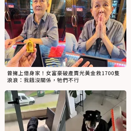
曾擁上億身家！女富豪破產賣光黃金救1700隻
浪浪：我餓沒關係，牠們不行