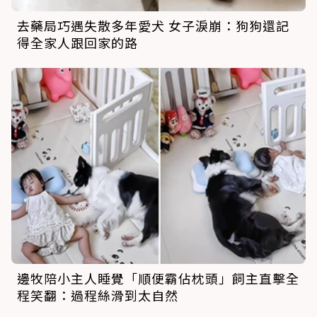
去藥局巧遇失散多年愛犬 女子淚崩：狗狗還記
得全家人跟回家的路
邊牧陪小主人睡覺「順便霸佔枕頭」飼主直擊全
程笑翻：過程絲滑到太自然