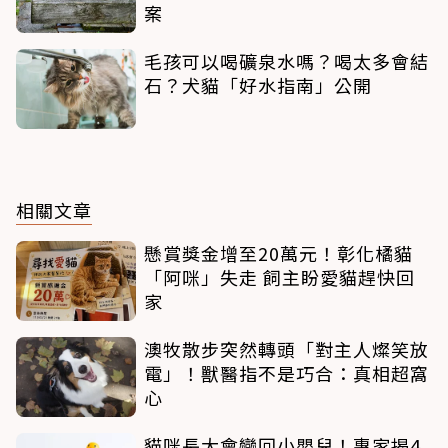
案
毛孩可以喝礦泉水嗎？喝太多會結
石？犬貓「好水指南」公開
相關文章
懸賞獎金增至20萬元！彰化橘貓
「阿咪」失走 飼主盼愛貓趕快回
家
澳牧散步突然轉頭「對主人燦笑放
電」！獸醫指不是巧合：真相超窩
心
貓咪長大會變回小嬰兒！專家揭4