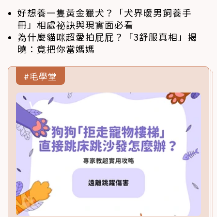
好想養一隻黃金獵犬？「犬界暖男飼養手
冊」相處祕訣與現實面必看
為什麼貓咪超愛拍屁屁？「3舒服真相」揭
曉：竟把你當媽媽
#毛學堂