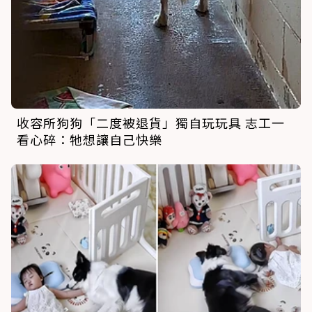
收容所狗狗「二度被退貨」獨自玩玩具 志工一
看心碎：牠想讓自己快樂