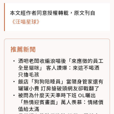
本文經作者同意授權轉載，原文刊自
《汪喵星球》
推薦新聞
酒吧老闆收編浪喵後「來應徵的員工
全是貓咪」 客人讚爆：來這不喝酒
只擼毛孩
飯店「狗狗陪睡員」當隨身管家還有
罐罐小費 訂房搶破頭網友卻戰翻了
被問為什麼天天準時下班 OL曬出
「熱情迎賓畫面」萬人羨慕：情緒價
值給太滿