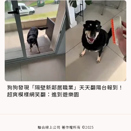
狗狗發現「隔壁新鄰居職業」天天翻陽台報到！
超爽模樣網笑翻：進到遊樂園
聯合線上公司 著作權所有 ©2025