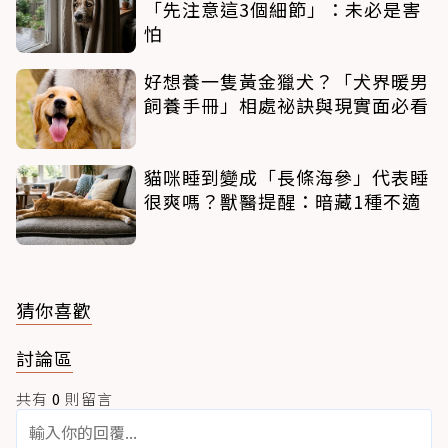
「先注意這3個細節」：未必是害
怕
好想養一隻黃金獵犬？「犬界暖男
飼養手冊」相處祕訣與現實面必看
貓咪睡到變成「長條海參」代表睡
很爽嗎？獸醫提醒：暗藏1種不適
猜你喜歡
討論區
共有
0
則留言