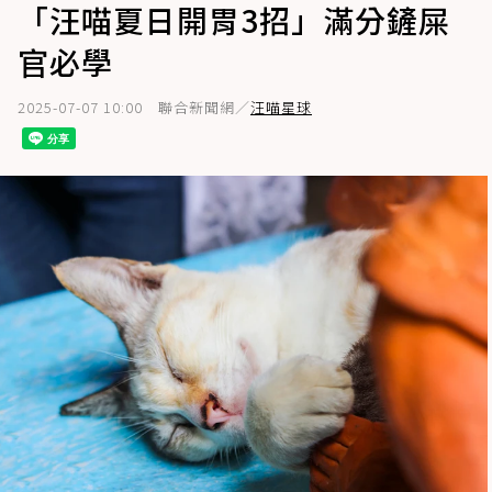
「汪喵夏日開胃3招」滿分鏟屎
官必學
2025-07-07 10:00
聯合新聞網／
汪喵星球