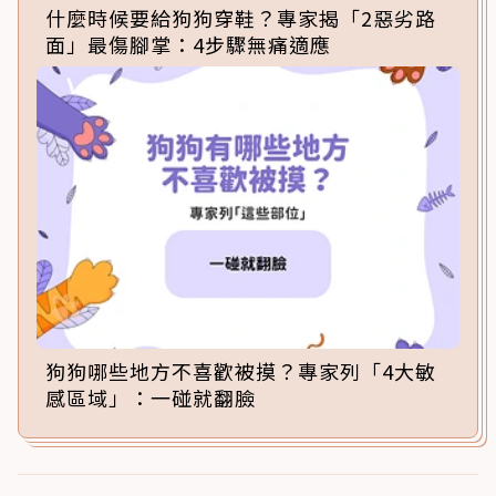
什麼時候要給狗狗穿鞋？專家揭「2惡劣路
面」最傷腳掌：4步驟無痛適應
狗狗哪些地方不喜歡被摸？專家列「4大敏
感區域」：一碰就翻臉