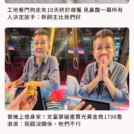
工地看門狗走失10天終於尋獲 見鼻酸一幕所有
人決定放手：新飼主比我們好
曾擁上億身家！女富豪破產賣光黃金救1700隻
浪浪：我餓沒關係，牠們不行