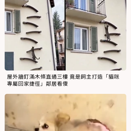
屋外牆釘滿木條直通三樓 竟是飼主打造「貓咪
專屬回家捷徑」鄰居看傻