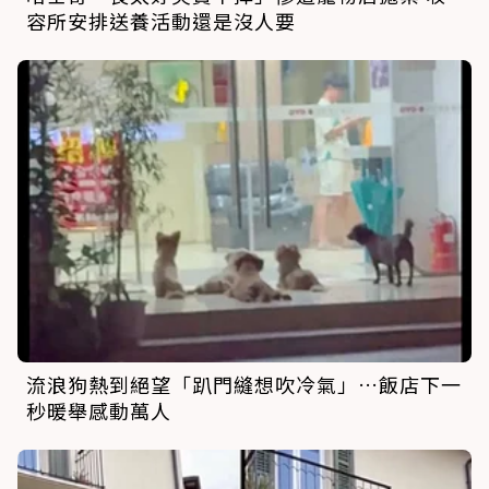
容所安排送養活動還是沒人要
流浪狗熱到絕望「趴門縫想吹冷氣」…飯店下一
秒暖舉感動萬人