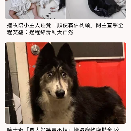
邊牧陪小主人睡覺「順便霸佔枕頭」飼主直擊全
程笑翻：過程絲滑到太自然
哈士奇「長太好笑賣不掉」慘遭寵物店拋棄 收