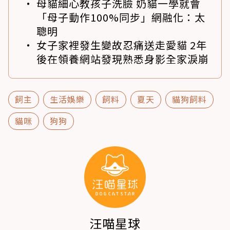
母貓細心教孩子洗臉 奶貓一學就會
「母子動作100%同步」網融化：太
聰明
女子家裡發生變故忍痛送走愛貓 2年
後在領養網站發現熟悉身影全家淚崩
飼主
生活娛樂
飼料
夏天
貓狗飼料
貓咪
狗狗
汪喵星球