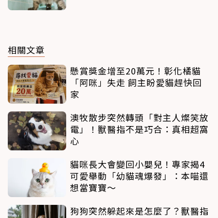
相關文章
懸賞獎金增至20萬元！彰化橘貓
「阿咪」失走 飼主盼愛貓趕快回
家
澳牧散步突然轉頭「對主人燦笑放
電」！獸醫指不是巧合：真相超窩
心
貓咪長大會變回小嬰兒！專家揭4
可愛舉動「幼貓魂爆發」：本喵還
想當寶寶～
狗狗突然躲起來是怎麼了？獸醫指