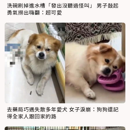
洗碗刷掉進水槽「發出沒聽過怪叫」 男子鼓起
勇氣撈出嗨翻：超可愛
去藥局巧遇失散多年愛犬 女子淚崩：狗狗還記
得全家人跟回家的路