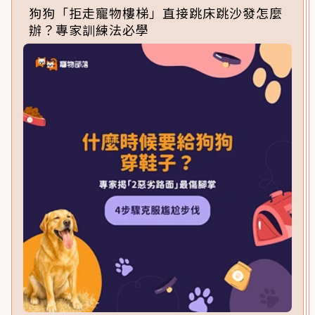
狗狗「拒走寵物樓梯」直接跳床跳沙發怎麼
辦？專家訓練法必學