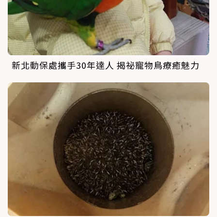
新北動保處攜手30年達人 揭祕寵物鳥療癒魅力