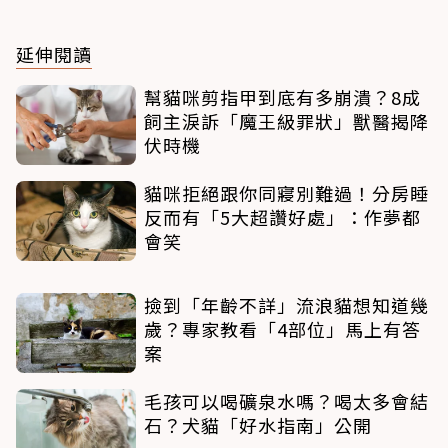
延伸閱讀
幫貓咪剪指甲到底有多崩潰？8成
飼主淚訴「魔王級罪狀」獸醫揭降
伏時機
貓咪拒絕跟你同寢別難過！分房睡
反而有「5大超讚好處」：作夢都
會笑
撿到「年齡不詳」流浪貓想知道幾
歲？專家教看「4部位」馬上有答
案
毛孩可以喝礦泉水嗎？喝太多會結
石？犬貓「好水指南」公開