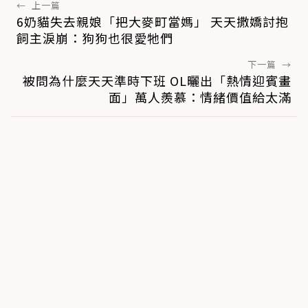
←
上一篇
6奶貓失去親娘「把大麥町當媽」 天天撒嬌討抱
飼主淚崩：狗狗也很愛牠們
下一篇
→
被問為什麼天天準時下班 OL曬出「熱情迎賓畫
面」萬人羨慕：情緒價值給太滿