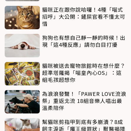
貓咪正在跟你說哈囉！4種「喵式
招呼」大公開：鏟屎官看不懂太可
惜
狗狗也有想自己靜一靜的時候！出
現「這4種反應」請勿白目打擾
貓咪被送去寵物旅館時在想什麼？
超準塔羅揭「喵皇內心OS」：這
組毛孩超想你
為浪浪發聲！「PAWER LOVE流浪
祭」重返北流 18組音樂人唱出最
溫柔陪伴
幫貓咪剪指甲到底有多崩潰？8成
飼主淚訴「魔王級罪狀」獸醫揭降