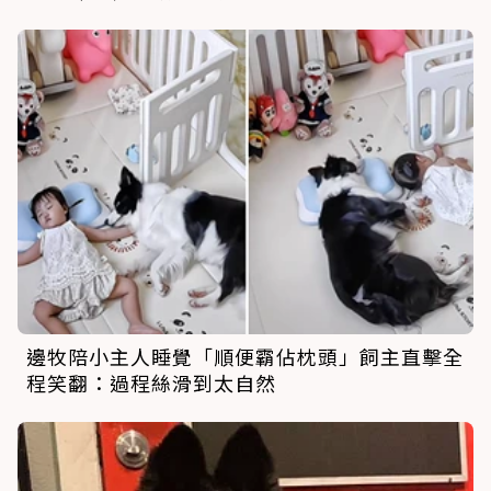
邊牧陪小主人睡覺「順便霸佔枕頭」飼主直擊全
程笑翻：過程絲滑到太自然