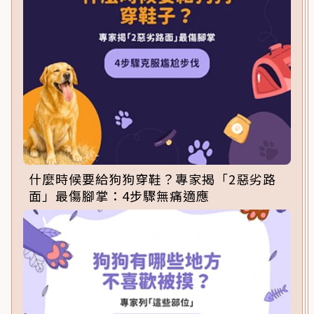
什麼時候要給狗狗穿鞋？專家揭「2惡劣路
面」最傷腳掌：4步驟無痛適應