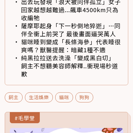
出去玩發現「浪犬被同伴孤立」女子
回家越想越難過...飆車4500km只為
收編牠
薩摩耶起身「下一秒倒地猝逝」…同
伴全衝上前哭了 最後畫面逼哭萬人
貓咪睡到變成「長條海參」代表睡很
爽嗎？獸醫提醒：暗藏1種不適
純黑拉拉送去洗澡「變成黑白切」
飼主不想聽美容師解釋..衝現場秒道
歉
飼主
生活娛樂
貓咪
狗狗
#毛學堂