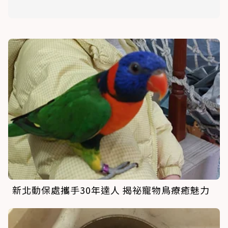
新北動保處攜手30年達人 揭祕寵物鳥療癒魅力