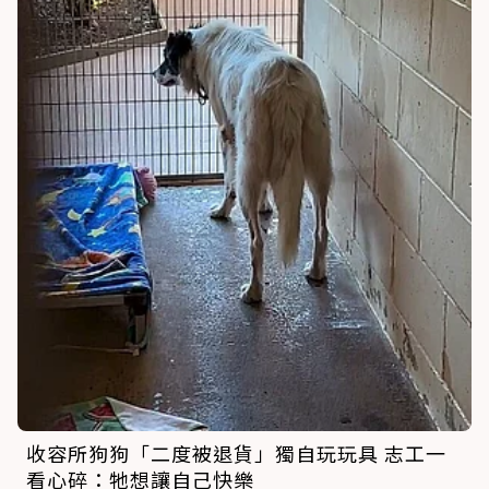
收容所狗狗「二度被退貨」獨自玩玩具 志工一
看心碎：牠想讓自己快樂