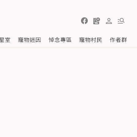
星室
寵物迷因
悼念專區
寵物村民
作者群