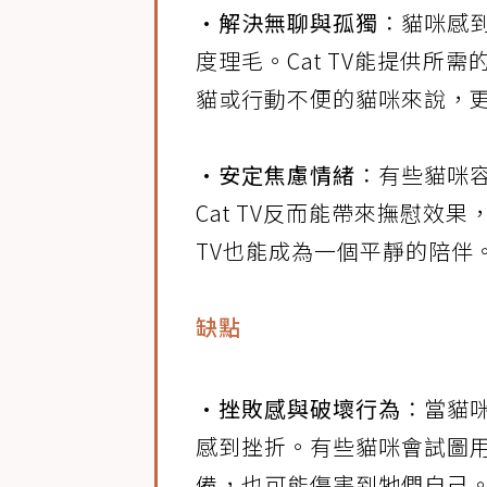
•解決無聊與孤獨
：貓咪感
度理毛。Cat TV能提供
貓或行動不便的貓咪來說，
•安定焦慮情緒
：有些貓咪
Cat TV反而能帶來撫慰效
TV也能成為一個平靜的陪伴
缺點
•挫敗感與破壞行為
：當貓
感到挫折。有些貓咪會試圖
備，也可能傷害到牠們自己