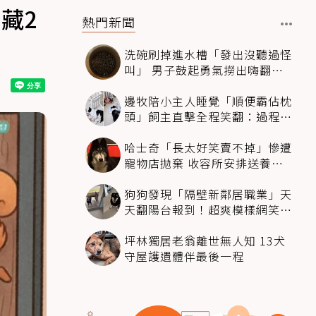
藏2
熱門新聞
洗碗刷掉進水槽「發出沒聽過怪
叫」 男子鼓起勇氣撈出嗨翻：
超可愛
邊牧陪小主人睡覺「順便霸佔枕
頭」飼主直擊全程笑翻：過程絲
滑到太自然
哈士奇「長太好笑賣不掉」慘遭
寵物店拋棄 收容所安排送養活
動還是沒人要
狗狗發現「隔壁新鄰居職業」天
天翻陽台報到！超爽模樣網笑
翻：進到遊樂園
坪林獨居老翁離世無人知 13犬
守屋護遺體伴最後一程