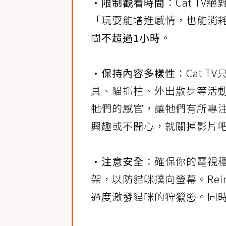
•限制觀看時間
：Cat TV
「玩耍能增進感情，也能消
間
不超過1小時
。
•保持內容多樣性
：Cat 
具、貓抓柱、外出散步等活動
牠們的感官，讓牠們有所專
興趣或不開心，就關掉影片
•注意安全
：確保你的電視
架，以防貓咪撲向螢幕。Reim
過度激發貓咪的狩獵慾。同