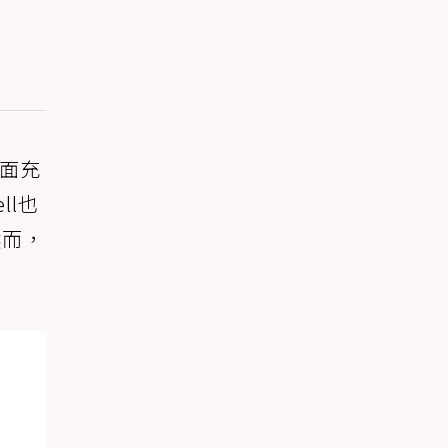
裡面充
ll也
然而，