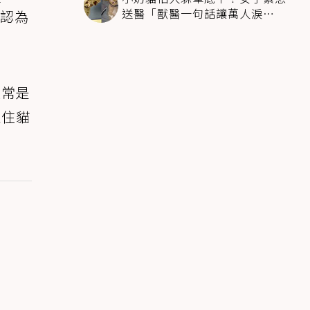
送醫「獸醫一句話讓萬人淚
認為
崩」：人類太過份
通常是
抓住貓