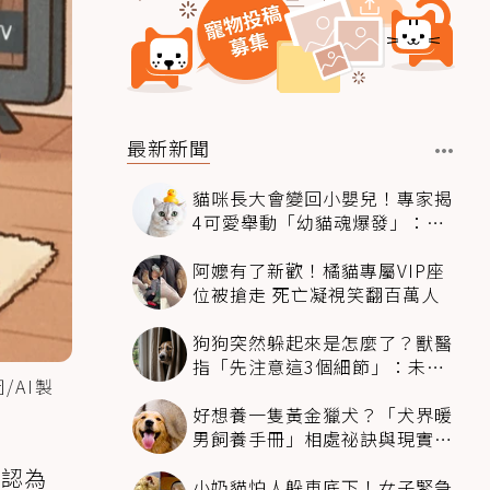
最新新聞
貓咪長大會變回小嬰兒！專家揭
4可愛舉動「幼貓魂爆發」：本
喵還想當寶寶～
阿嬤有了新歡！橘貓專屬VIP座
位被搶走 死亡凝視笑翻百萬人
狗狗突然躲起來是怎麼了？獸醫
指「先注意這3個細節」：未必
AI製
是害怕
好想養一隻黃金獵犬？「犬界暖
男飼養手冊」相處祕訣與現實面
必看
主
認為
小奶貓怕人躲車底下！女子緊急