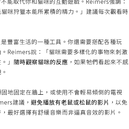
絕對不能取代你和貓咪的互動遊戲。Reimers強調：
耗貓咪狩獵本能所累積的精力。」建議每次觀看時
TV只是豐富生活的一種工具。你還需要搭配各種玩
。Reimers說：「貓咪需要多樣化的事物來刺激
注。」
隨時觀察貓咪的反應
，如果牠們看起來不感
吧。
穩固地固定在牆上，或使用不會輕易傾倒的電視
ers建議，
避免播放有老鼠或松鼠的影片
，以免
時，最好選擇有舒緩音樂而非逼真音效的影片。