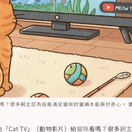
？很多飼主認為這能滿足貓咪的獵捕本能與好奇心。 圖/
Cat TV」（動物影片）給
貓咪
看嗎？很多
飼