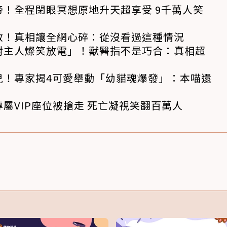
！全程閉眼冥想原地升天超享受 9千萬人笑
救！真相讓全網心碎：從沒看過這種情況
對主人燦笑放電」！獸醫指不是巧合：真相超
兒！專家揭4可愛舉動「幼貓魂爆發」：本喵還
屬VIP座位被搶走 死亡凝視笑翻百萬人