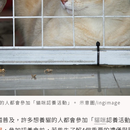
都會參加「貓咪認養活動」。 示意圖/ingimage
越普及，許多想養貓的人都會參加「
貓咪
認養活
醒
，參加認養會前，若能先了解4個重要的禮儀與