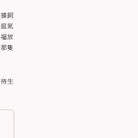
依據飼
家庭氣
幸福放
到那隻
對待生