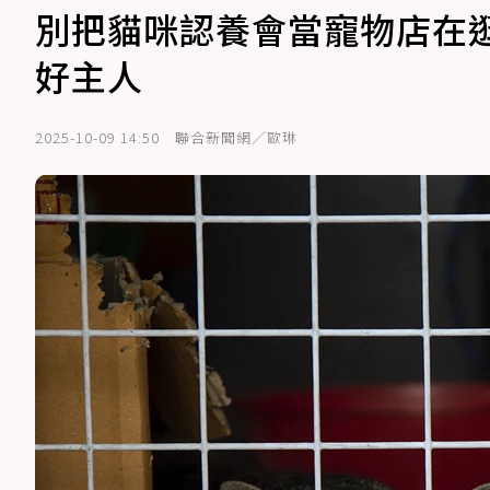
別把貓咪認養會當寵物店在
好主人
2025-10-09 14:50
聯合新聞網／歐琳