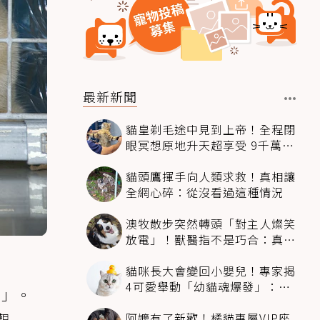
最新新聞
貓皇剃毛途中見到上帝！全程閉
眼冥想原地升天超享受 9千萬人
笑翻
貓頭鷹揮手向人類求救！真相讓
全網心碎：從沒看過這種情況
澳牧散步突然轉頭「對主人燦笑
放電」！獸醫指不是巧合：真相
超窩心
貓咪長大會變回小嬰兒！專家揭
4可愛舉動「幼貓魂爆發」：本
動」。
喵還想當寶寶～
阿嬤有了新歡！橘貓專屬VIP座
觀