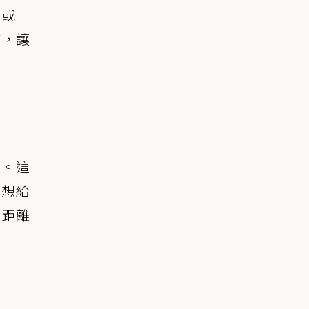
」或
序，讓
境。這
你想給
全距離