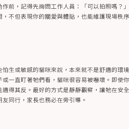
動作前，記得先詢問工作人員：「可以拍照嗎？
問，不但表現你的關愛與體貼，也能維護現場秩
些怕生或敏感的貓咪來說，本來就不是舒適的環
子或一直盯著牠們看，貓咪很容易被嚇壞。即使
能適得其反。最好的方式是靜靜觀察，讓牠在安
朋友同行，家長也務必在旁引導。