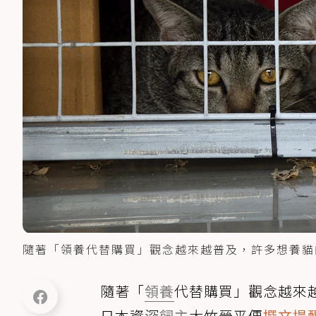
隨著「領養代替購買」觀念越來越普及，許多想養貓的人
隨著「
領養
代替購買」觀念越來
日本資深
飼主
大竹晉平便
撰文提