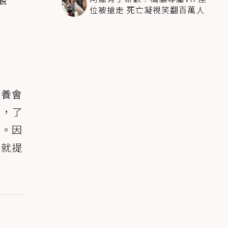
位被搶走 死亡凝視笑翻百萬人
認養會
談，了
定。因
問就提