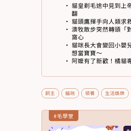
貓皇剃毛途中見到上帝
翻
貓頭鷹揮手向人類求
澳牧散步突然轉頭「
窩心
貓咪長大會變回小嬰
想當寶寶～
阿嬤有了新歡！橘貓專
飼主
貓咪
領養
生活娛樂
#毛學堂