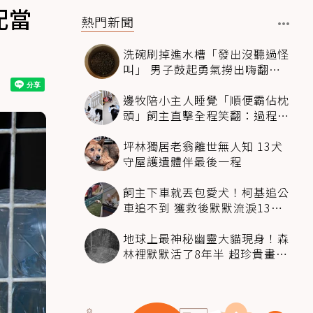
配當
熱門新聞
洗碗刷掉進水槽「發出沒聽過怪
叫」 男子鼓起勇氣撈出嗨翻：
超可愛
邊牧陪小主人睡覺「順便霸佔枕
頭」飼主直擊全程笑翻：過程絲
滑到太自然
坪林獨居老翁離世無人知 13犬
守屋護遺體伴最後一程
飼主下車就丟包愛犬！柯基追公
車追不到 獲救後默默流淚13萬
人心都碎了
地球上最神秘幽靈大貓現身！森
林裡默默活了8年半 超珍貴畫面
科學家嗨翻