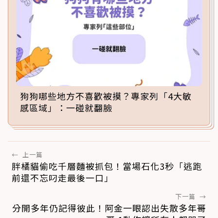
狗狗哪些地方不喜歡被摸？專家列「4大敏
感區域」：一碰就翻臉
←
上一篇
胖橘貓偷吃千層麵被抓包！當場石化3秒「逃跑
前還不忘叼走最後一口」
下一篇
→
分開多年仍記得彼此！阿金一眼認出失散多年哥