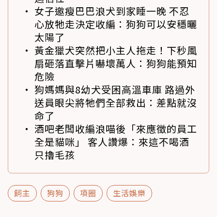
女子邀瘦巴巴浪犬到家睡一晚 不忍
心放牠走決定收編：狗狗可以安穩曬
太陽了
黃金獵犬突然把小主人拖走！下秒風
扇砸落直擊片嚇壞萬人：狗狗能預知
危險
狗媽媽與8幼犬受困高溫車庫 路過外
送員眼尖將牠們全部救出：差點就沒
命了
酒吧老闆收編浪喵後「來應徵的員工
全是貓咪」 客人讚爆：來這不喝酒
只擼毛孩
飼主
狗狗
項圈
生活娛樂