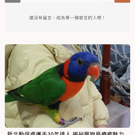
還沒有留言，成為第一個發言的人吧！
新北動保處攜手30年達人 揭祕寵物鳥療癒魅力