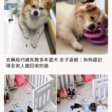
去藥局巧遇失散多年愛犬 女子淚崩：狗狗還記
得全家人跟回家的路