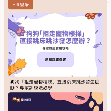
#毛學堂
狗狗「拒走寵物樓梯」直接跳床跳沙發怎麼
辦？專家訓練法必學