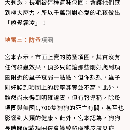
大刺激，長期被這種氣味包圍，會讓牠們感
到極大壓力，所以千萬別對心愛的毛孩做出
「
嗅覺霸凌
」！
地雷三：防蚤
項圈
宮本表示，市面上賣的防蚤項圈，
其實沒有
任何殺蟲效果
，頂多只能讓那些剛好爬到項
圈附近的蟲子衰弱一點點。但你想想，蟲子
剛好爬到項圈上的機率其實並不高。此外，
雖然尚未得到明確證實，但有報導稱，除蚤
項圈與美國1,700隻狗狗的死亡有關，甚至也
影響到人類的健康。此外，宮本認為，狗狗
長時間配戴項圈還會導致發癢或皮膚炎症