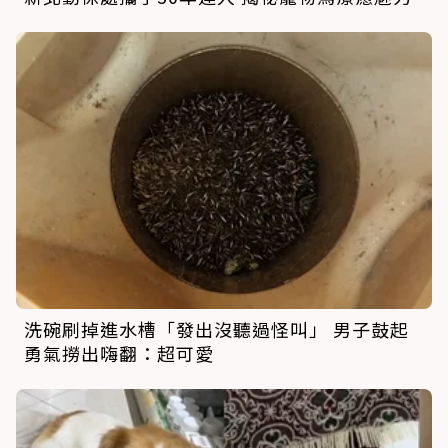
洗碗刷掉進水槽「發出沒聽過怪叫」 男子鼓起
勇氣撈出嗨翻：超可愛