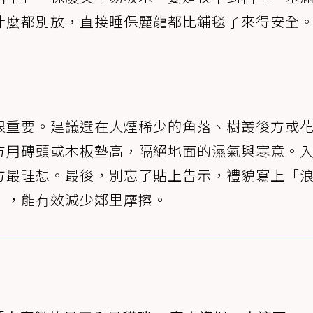
什麼都別放，直接睡保麗龍都比鋪毯子來得安全
很重要。建議選在人煙稀少的角落、樹叢後方或
方用磚頭或木板墊高，隔絕地面的濕氣與寒意。
方最理想。最後，別忘了貼上告示，禮貌寫上「
」，能有效減少鄰里摩擦。