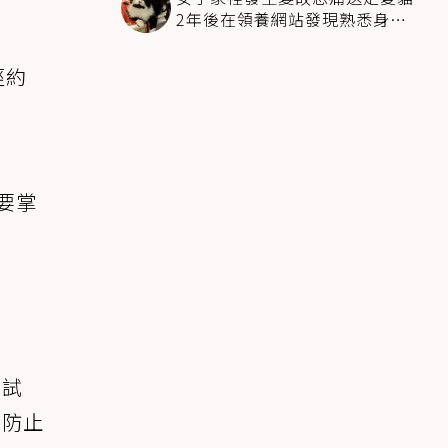
2年後在領養網站發現熟悉身影
全家淚崩
徑約
國
要掌
嘗試
能防止