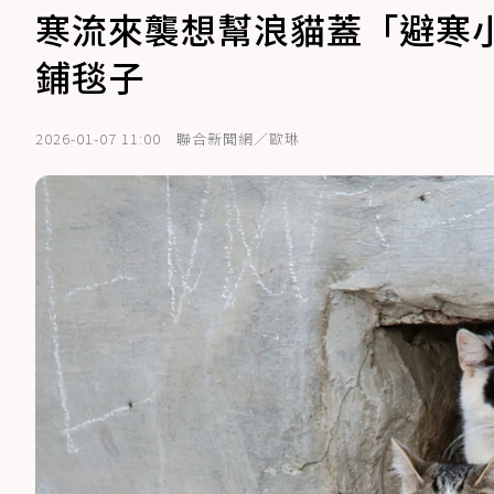
寒流來襲想幫浪貓蓋「避寒
鋪毯子
2026-01-07 11:00
聯合新聞網／歐琳