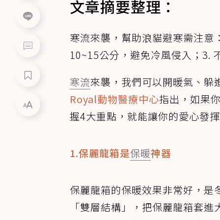
文章摘要整理：
寒流來襲，幫助浪貓避寒需注意：1
10~15公分，避免冷風侵入；3
寒流
來襲，我們可以開暖氣、躲
Royal動物醫療中心
指出，如果
握4大重點，就能讓你的愛心發
1.保麗龍箱是
保暖
神器
保麗龍箱的保暖效果非常好，是
「雙層結構」，把保麗龍箱套進