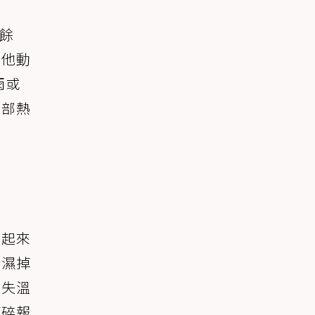
有餘
其他動
雨或
內部熱
看起來
些濕掉
加失溫
滿碎報