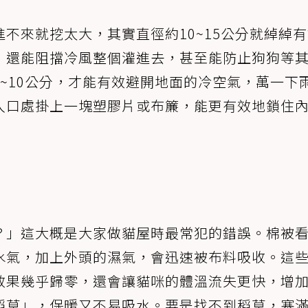
不來就挖太大，其實直徑約10~15公分就綽綽
，還能阻擋冷風整個灌進去，甚至能防止狗狗等
~10公分，才能有效避開地面的冷空氣，萬一下
入口處掛上一塊塑膠片或布簾，能更有效地鎖住
？」這大概是大家做貓屋時最常犯的錯誤。棉被
水氣，加上外頭的濕氣，會迅速被布料吸收。這
效果幾乎歸零，還會讓貓咪的體溫流失更快，增
稻草」，保暖又不易吸水。要是找不到稻草，塞