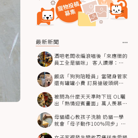
最新新聞
酒吧老闆收編浪喵後「來應徵的
員工全是貓咪」 客人讚爆：來
這不喝酒只擼毛孩
飯店「狗狗陪睡員」當隨身管家
還有罐罐小費 訂房搶破頭網友
卻戰翻了
被問為什麼天天準時下班 OL曬
出「熱情迎賓畫面」萬人羨慕：
情緒價值給太滿
母貓細心教孩子洗臉 奶貓一學
就會「母子動作100%同步」網
融化：太聰明
女子家裡發生變故忍痛送走愛貓