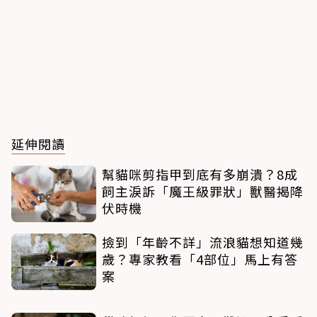
延伸閱讀
幫貓咪剪指甲到底有多崩潰？8成
飼主淚訴「魔王級罪狀」獸醫揭降
伏時機
撿到「年齡不詳」流浪貓想知道幾
歲？專家教看「4部位」馬上有答
案