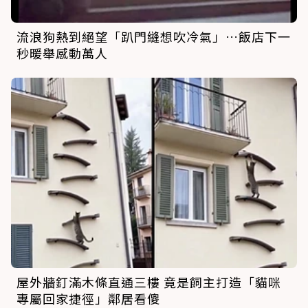
流浪狗熱到絕望「趴門縫想吹冷氣」…飯店下一
秒暖舉感動萬人
屋外牆釘滿木條直通三樓 竟是飼主打造「貓咪
專屬回家捷徑」鄰居看傻