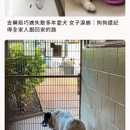
去藥局巧遇失散多年愛犬 女子淚崩：狗狗還記
得全家人跟回家的路