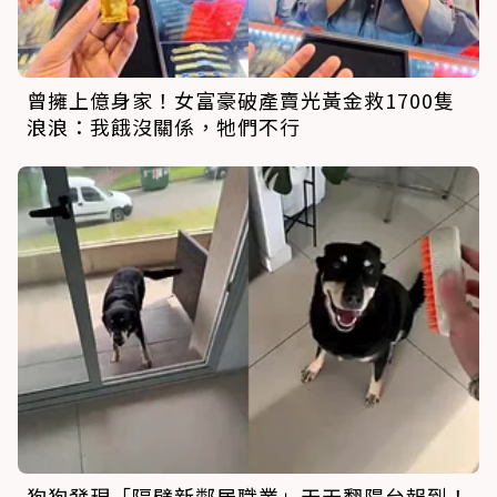
曾擁上億身家！女富豪破產賣光黃金救1700隻
浪浪：我餓沒關係，牠們不行
狗狗發現「隔壁新鄰居職業」天天翻陽台報到！