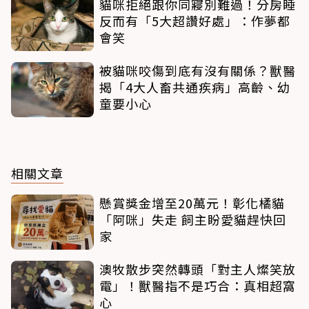
貓咪拒絕跟你同寢別難過！分房睡
反而有「5大超讚好處」：作夢都
會笑
被貓咪咬傷到底有沒有關係？獸醫
揭「4大人畜共通疾病」高齡、幼
童要小心
相關文章
懸賞獎金增至20萬元！彰化橘貓
「阿咪」失走 飼主盼愛貓趕快回
家
澳牧散步突然轉頭「對主人燦笑放
電」！獸醫指不是巧合：真相超窩
心