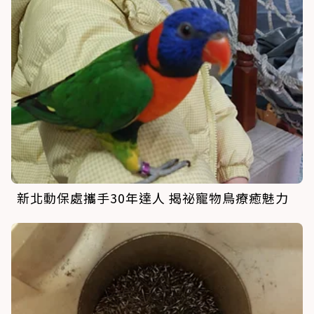
新北動保處攜手30年達人 揭祕寵物鳥療癒魅力