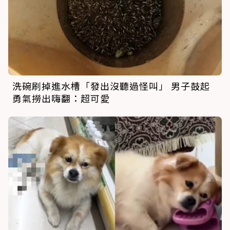
洗碗刷掉進水槽「發出沒聽過怪叫」 男子鼓起
勇氣撈出嗨翻：超可愛