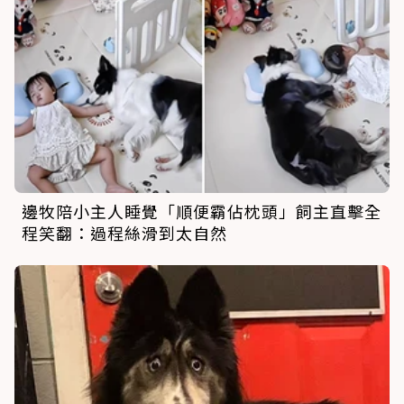
邊牧陪小主人睡覺「順便霸佔枕頭」飼主直擊全
程笑翻：過程絲滑到太自然