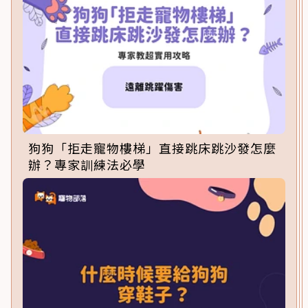
狗狗「拒走寵物樓梯」直接跳床跳沙發怎麼
辦？專家訓練法必學