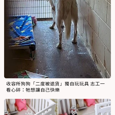
收容所狗狗「二度被退貨」獨自玩玩具 志工一
看心碎：牠想讓自己快樂