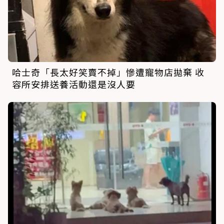
哈士奇「長太好笑賣不掉」慘遭寵物店拋棄 收
容所安排送養活動還是沒人要