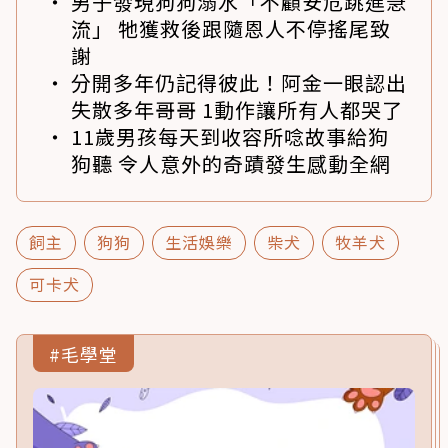
男子發現狗狗溺水「不顧安危跳進急
流」 牠獲救後跟隨恩人不停搖尾致
謝
分開多年仍記得彼此！阿金一眼認出
失散多年哥哥 1動作讓所有人都哭了
11歲男孩每天到收容所唸故事給狗
狗聽 令人意外的奇蹟發生感動全網
飼主
狗狗
生活娛樂
柴犬
牧羊犬
可卡犬
#毛學堂