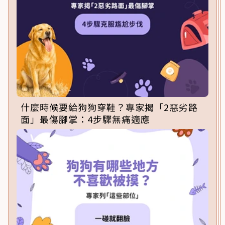
什麼時候要給狗狗穿鞋？專家揭「2惡劣路
面」最傷腳掌：4步驟無痛適應