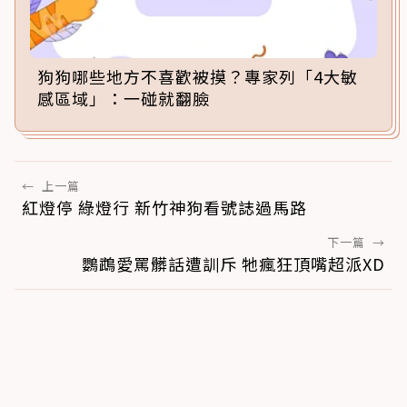
狗狗哪些地方不喜歡被摸？專家列「4大敏
感區域」：一碰就翻臉
←
上一篇
紅燈停 綠燈行 新竹神狗看號誌過馬路
下一篇
→
鸚鵡愛罵髒話遭訓斥 牠瘋狂頂嘴超派XD