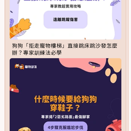
狗狗「拒走寵物樓梯」直接跳床跳沙發怎麼
辦？專家訓練法必學