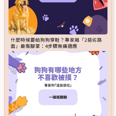
什麼時候要給狗狗穿鞋？專家揭「2惡劣路
面」最傷腳掌：4步驟無痛適應