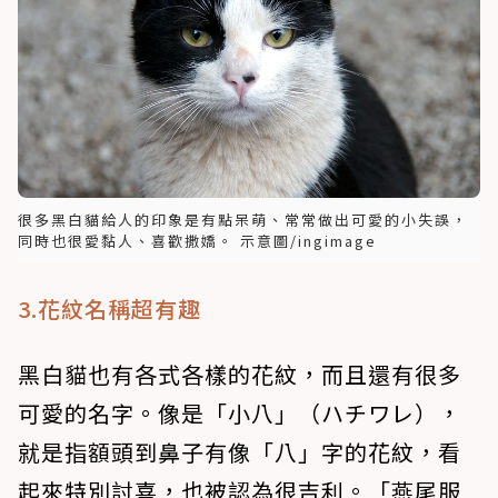
很多黑白貓給人的印象是有點呆萌、常常做出可愛的小失誤，
同時也很愛黏人、喜歡撒嬌。 示意圖/ingimage
3.花紋名稱超有趣
黑白貓也有各式各樣的花紋，而且還有很多
可愛的名字。像是「小八」（ハチワレ），
就是指額頭到鼻子有像「八」字的花紋，看
起來特別討喜，也被認為很吉利。「燕尾服