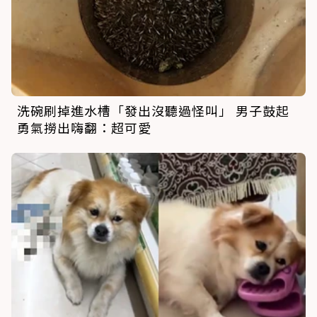
洗碗刷掉進水槽「發出沒聽過怪叫」 男子鼓起
勇氣撈出嗨翻：超可愛