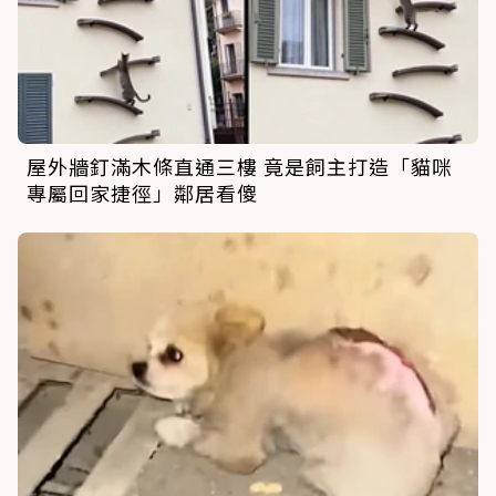
屋外牆釘滿木條直通三樓 竟是飼主打造「貓咪
專屬回家捷徑」鄰居看傻