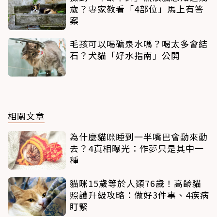
歲？專家教看「4部位」馬上有答
案
毛孩可以喝礦泉水嗎？喝太多會結
石？犬貓「好水指南」公開
相關文章
為什麼貓咪睡到一半嘴巴會動來動
去？4真相曝光：作夢只是其中一
種
貓咪15歲等於人類76歲！高齡貓
照護升級攻略：做好3件事、4疾病
盯緊