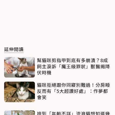
延伸閱讀
幫貓咪剪指甲到底有多崩潰？8成
飼主淚訴「魔王級罪狀」獸醫揭降
伏時機
貓咪拒絕跟你同寢別難過！分房睡
反而有「5大超讚好處」：作夢都
會笑
撿到「年齡不詳」流浪貓想知道幾