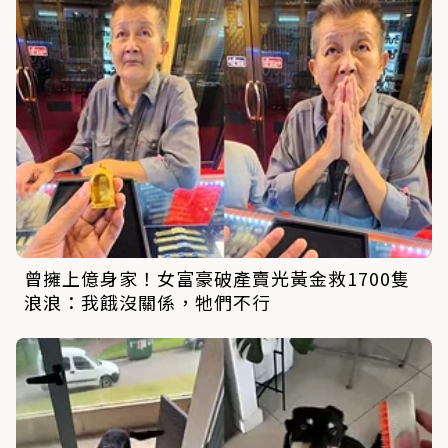
曾擁上億身家！女富豪破產賣光黃金救1700隻
浪浪：我餓沒關係，牠們不行