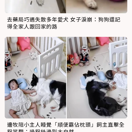
去藥局巧遇失散多年愛犬 女子淚崩：狗狗還記
得全家人跟回家的路
邊牧陪小主人睡覺「順便霸佔枕頭」飼主直擊全
程笑翻：過程絲滑到太自然