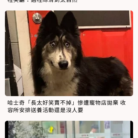
哈士奇「長太好笑賣不掉」慘遭寵物店拋棄 收
容所安排送養活動還是沒人要