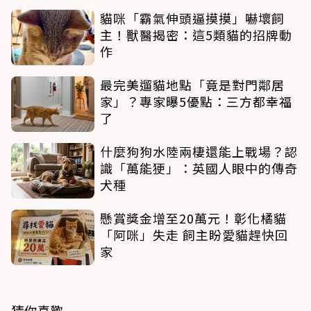
貓咪「霸氣伸頭逼摸摸」嚇壞飼
主！獸醫揭密：這5類貓的招牌動
作
最完美遛貓地點「竟是對門鄰居
家」？專家曝5優點：三方都幸福
了
什麼狗狗水陸兩棲還能上戰場？認
識「萬能㹴」：英國人眼中的傳奇
犬種
懸賞獎金增至20萬元！彰化橘貓
「阿咪」失走 飼主盼愛貓趕快回
家
猜你喜歡