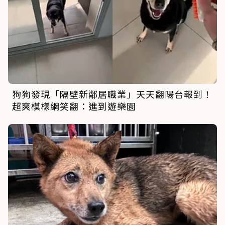
狗狗發現「隔壁新鄰居職業」天天翻陽台報到！
超爽模樣網笑翻：進到遊樂園