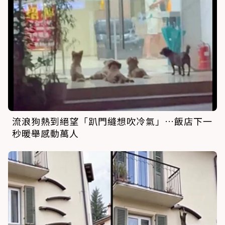
流浪狗熱到絕望「趴門縫想吹冷氣」…飯店下一
秒暖舉感動萬人