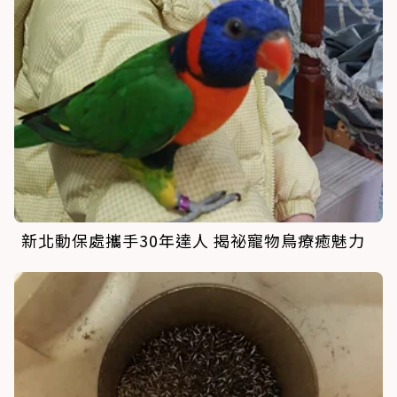
新北動保處攜手30年達人 揭祕寵物鳥療癒魅力