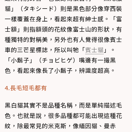
貓」（タキシード）則是黑色部分像穿西裝
一樣覆蓋在身上，看起來超有紳士感。「富
士額」則指額頭的花紋像富士山的形狀，有
種獨特的對稱美，另外也有人覺得很像賓士
車的三芒星標誌，所以叫牠「
賓士貓
」。
「小鬍子」（チョビヒゲ）嘴邊有一撮黑
色，看起來像長了小鬍子，辨識度超高。
4.長毛短毛都有
黑白貓其實不是品種名稱，而是單純描述毛
色。也就是說，很多品種都可能出現這種花
紋，除最常見的米克斯，像緬因貓、曼赤