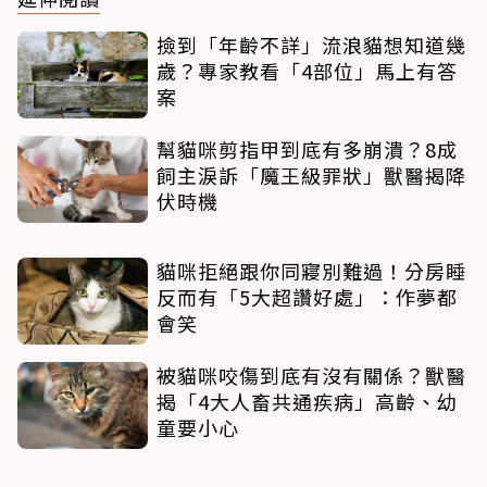
撿到「年齡不詳」流浪貓想知道幾
歲？專家教看「4部位」馬上有答
案
幫貓咪剪指甲到底有多崩潰？8成
飼主淚訴「魔王級罪狀」獸醫揭降
伏時機
貓咪拒絕跟你同寢別難過！分房睡
反而有「5大超讚好處」：作夢都
會笑
被貓咪咬傷到底有沒有關係？獸醫
揭「4大人畜共通疾病」高齡、幼
童要小心