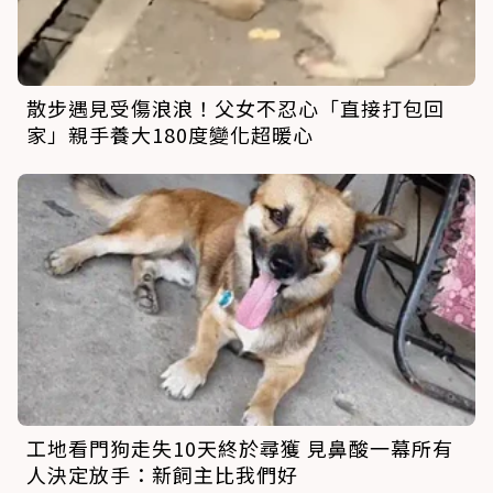
散步遇見受傷浪浪！父女不忍心「直接打包回
家」親手養大180度變化超暖心
工地看門狗走失10天終於尋獲 見鼻酸一幕所有
人決定放手：新飼主比我們好