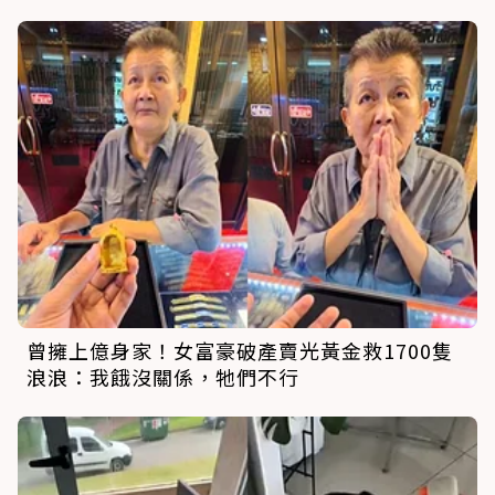
曾擁上億身家！女富豪破產賣光黃金救1700隻
浪浪：我餓沒關係，牠們不行