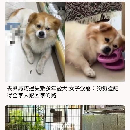
去藥局巧遇失散多年愛犬 女子淚崩：狗狗還記
得全家人跟回家的路