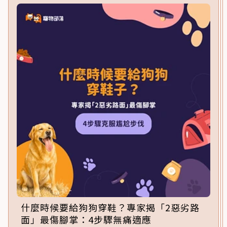
什麼時候要給狗狗穿鞋？專家揭「2惡劣路
面」最傷腳掌：4步驟無痛適應