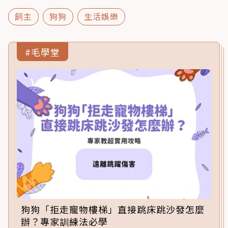
飼主
狗狗
生活娛樂
#毛學堂
狗狗「拒走寵物樓梯」直接跳床跳沙發怎麼
辦？專家訓練法必學