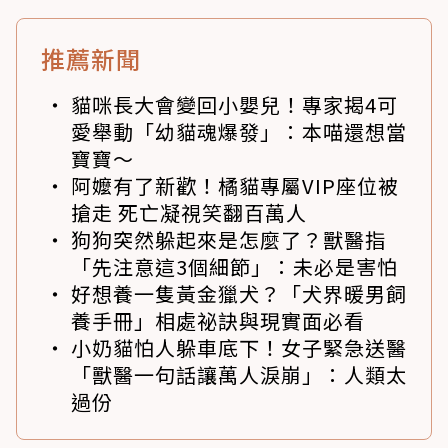
推薦新聞
貓咪長大會變回小嬰兒！專家揭4可
愛舉動「幼貓魂爆發」：本喵還想當
寶寶～
阿嬤有了新歡！橘貓專屬VIP座位被
搶走 死亡凝視笑翻百萬人
狗狗突然躲起來是怎麼了？獸醫指
「先注意這3個細節」：未必是害怕
好想養一隻黃金獵犬？「犬界暖男飼
養手冊」相處祕訣與現實面必看
小奶貓怕人躲車底下！女子緊急送醫
「獸醫一句話讓萬人淚崩」：人類太
過份