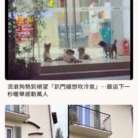
流浪狗熱到絕望「趴門縫想吹冷氣」…飯店下一
秒暖舉感動萬人