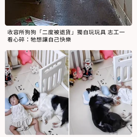
收容所狗狗「二度被退貨」獨自玩玩具 志工一
看心碎：牠想讓自己快樂