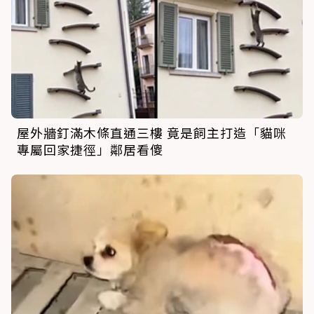
屋外牆釘滿木條直通三樓 竟是飼主打造「貓咪
專屬回家捷徑」鄰居看傻