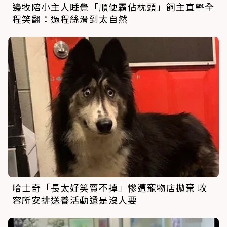
邊牧陪小主人睡覺「順便霸佔枕頭」飼主直擊全
程笑翻：過程絲滑到太自然
哈士奇「長太好笑賣不掉」慘遭寵物店拋棄 收
容所安排送養活動還是沒人要