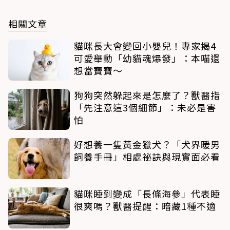
相關文章
貓咪長大會變回小嬰兒！專家揭4
可愛舉動「幼貓魂爆發」：本喵還
想當寶寶～
狗狗突然躲起來是怎麼了？獸醫指
「先注意這3個細節」：未必是害
怕
好想養一隻黃金獵犬？「犬界暖男
飼養手冊」相處祕訣與現實面必看
貓咪睡到變成「長條海參」代表睡
很爽嗎？獸醫提醒：暗藏1種不適