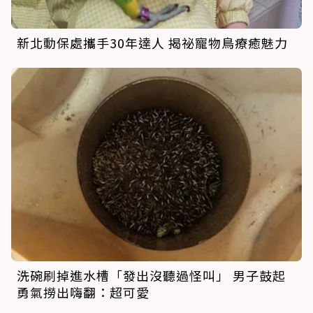
新北動保處攜手30年達人 揭祕寵物鳥療癒魅力
洗碗刷掉進水槽「發出沒聽過怪叫」 男子鼓起
勇氣撈出嗨翻：超可愛