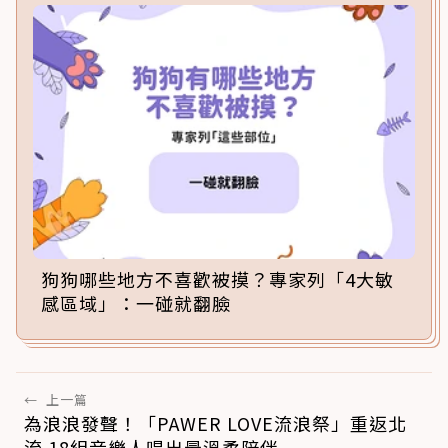
狗狗哪些地方不喜歡被摸？專家列「4大敏
感區域」：一碰就翻臉
←
上一篇
為浪浪發聲！「PAWER LOVE流浪祭」重返北
流 18組音樂人唱出最溫柔陪伴