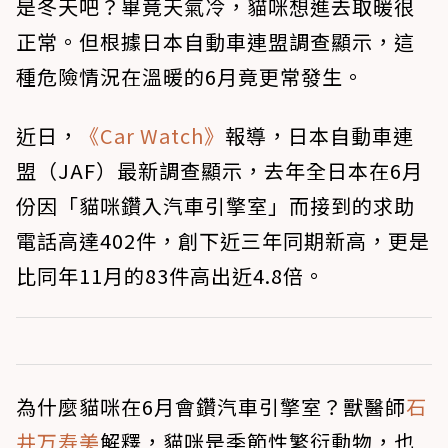
是冬天吧？畢竟天氣冷，貓咪想進去取暖很
正常。但根據日本自動車連盟調查顯示，這
種危險情況在溫暖的6月竟更常發生。
近日，
《Car Watch》
報導，日本自動車連
盟（JAF）最新調查顯示，去年全日本在6月
份因「貓咪鑽入汽車引擎室」而接到的求助
電話高達402件，創下近三年同期新高，更是
比同年11月的83件高出近4.8倍。
為什麼貓咪在6月會鑽汽車引擎室？獸醫師
石
井万寿美
解釋，貓咪是季節性繁衍動物，也