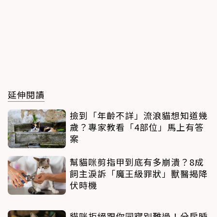
延伸閱讀
撿到「年齡不詳」流浪貓想知道幾
歲？專家教看「4部位」馬上有答
案
幫貓咪剪指甲到底有多崩潰？8成
飼主淚訴「魔王級罪狀」獸醫揭降
伏時機
貓咪拒絕跟你同寢別難過！分房睡