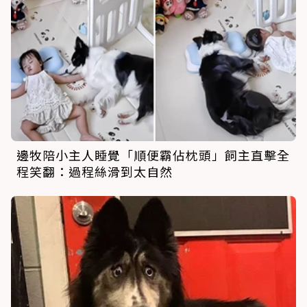
邊牧陪小主人睡覺「順便霸佔枕頭」飼主直擊全
程笑翻：過程絲滑到太自然