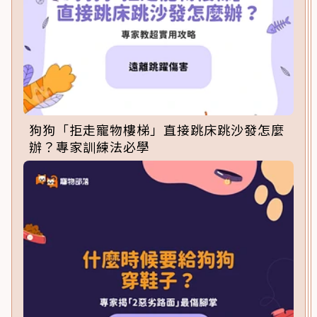
狗狗「拒走寵物樓梯」直接跳床跳沙發怎麼
辦？專家訓練法必學