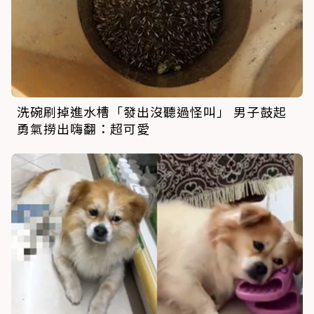
洗碗刷掉進水槽「發出沒聽過怪叫」 男子鼓起
勇氣撈出嗨翻：超可愛