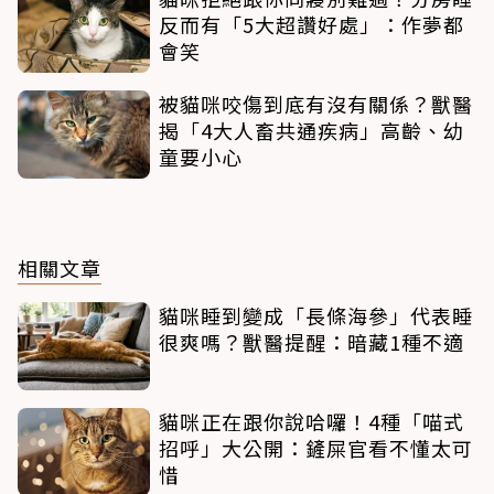
反而有「5大超讚好處」：作夢都
會笑
被貓咪咬傷到底有沒有關係？獸醫
揭「4大人畜共通疾病」高齡、幼
童要小心
相關文章
貓咪睡到變成「長條海參」代表睡
很爽嗎？獸醫提醒：暗藏1種不適
貓咪正在跟你說哈囉！4種「喵式
招呼」大公開：鏟屎官看不懂太可
惜