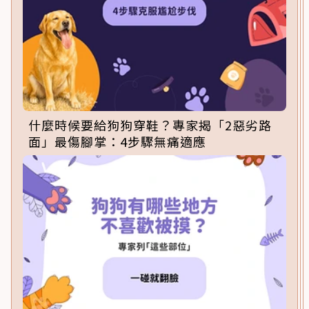
什麼時候要給狗狗穿鞋？專家揭「2惡劣路
面」最傷腳掌：4步驟無痛適應