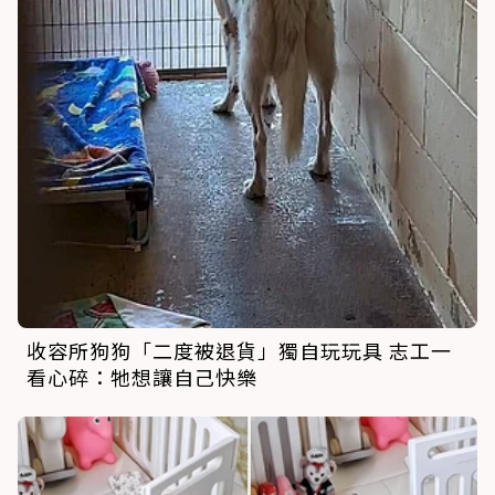
收容所狗狗「二度被退貨」獨自玩玩具 志工一
看心碎：牠想讓自己快樂