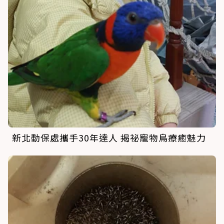
新北動保處攜手30年達人 揭祕寵物鳥療癒魅力