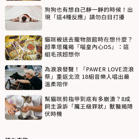
狗狗也有想自己靜一靜的時候！出
現「這4種反應」請勿白目打擾
貓咪被送去寵物旅館時在想什麼？
超準塔羅揭「喵皇內心OS」：這
組毛孩超想你
為浪浪發聲！「PAWER LOVE流浪
祭」重返北流 18組音樂人唱出最
溫柔陪伴
幫貓咪剪指甲到底有多崩潰？8成
飼主淚訴「魔王級罪狀」獸醫揭降
伏時機