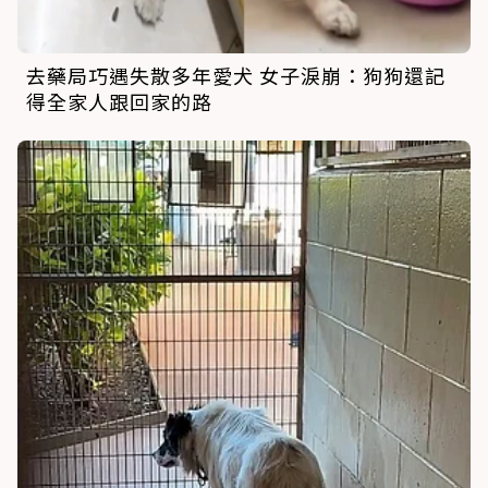
去藥局巧遇失散多年愛犬 女子淚崩：狗狗還記
得全家人跟回家的路