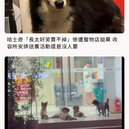
哈士奇「長太好笑賣不掉」慘遭寵物店拋棄 收
容所安排送養活動還是沒人要