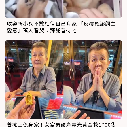
收容所小狗不敢相信自己有家 「反覆確認飼主
愛意」萬人看哭：拜託善待牠
曾擁上億身家！女富豪破產賣光黃金救1700隻