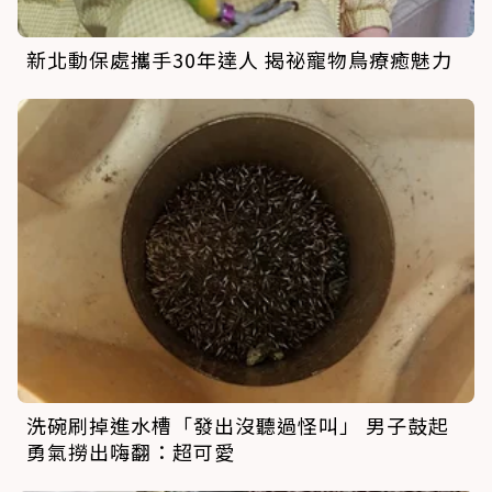
新北動保處攜手30年達人 揭祕寵物鳥療癒魅力
洗碗刷掉進水槽「發出沒聽過怪叫」 男子鼓起
勇氣撈出嗨翻：超可愛