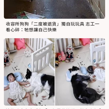
收容所狗狗「二度被退貨」獨自玩玩具 志工一
看心碎：牠想讓自己快樂