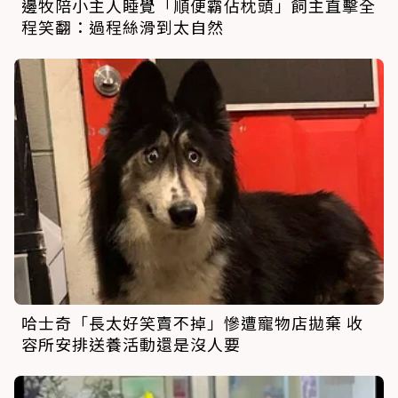
邊牧陪小主人睡覺「順便霸佔枕頭」飼主直擊全
程笑翻：過程絲滑到太自然
哈士奇「長太好笑賣不掉」慘遭寵物店拋棄 收
容所安排送養活動還是沒人要