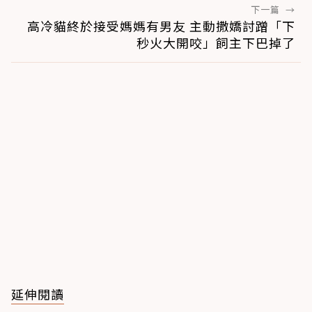
下一篇
→
高冷貓終於接受媽媽有男友 主動撒嬌討蹭「下
秒火大開咬」飼主下巴掉了
延伸閱讀