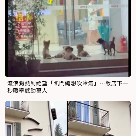
流浪狗熱到絕望「趴門縫想吹冷氣」…飯店下一
秒暖舉感動萬人