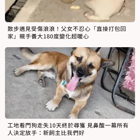
散步遇見受傷浪浪！父女不忍心「直接打包回
家」親手養大180度變化超暖心
工地看門狗走失10天終於尋獲 見鼻酸一幕所有
人決定放手：新飼主比我們好