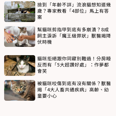
撿到「年齡不詳」流浪貓想知道幾
歲？專家教看「4部位」馬上有答
案
幫貓咪剪指甲到底有多崩潰？8成
飼主淚訴「魔王級罪狀」獸醫揭降
伏時機
貓咪拒絕跟你同寢別難過！分房睡
反而有「5大超讚好處」：作夢都
會笑
被貓咪咬傷到底有沒有關係？獸醫
揭「4大人畜共通疾病」高齡、幼
童要小心