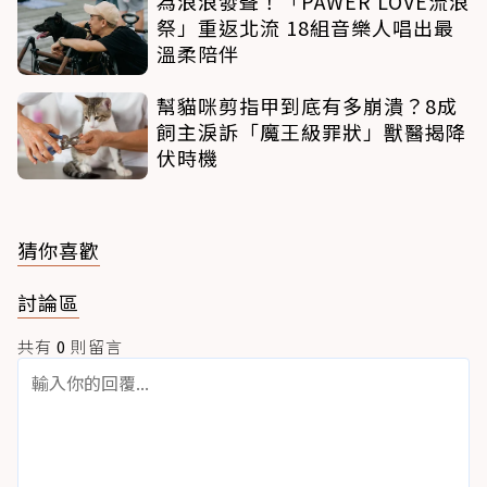
為浪浪發聲！「PAWER LOVE流浪
祭」重返北流 18組音樂人唱出最
溫柔陪伴
幫貓咪剪指甲到底有多崩潰？8成
飼主淚訴「魔王級罪狀」獸醫揭降
伏時機
猜你喜歡
討論區
共有
0
則留言