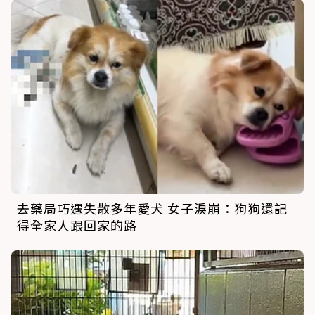
去藥局巧遇失散多年愛犬 女子淚崩：狗狗還記
得全家人跟回家的路