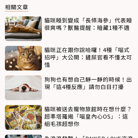
相關文章
貓咪睡到變成「長條海參」代表睡
很爽嗎？獸醫提醒：暗藏1種不適
貓咪正在跟你說哈囉！4種「喵式
招呼」大公開：鏟屎官看不懂太可
惜
狗狗也有想自己靜一靜的時候！出
現「這4種反應」請勿白目打擾
貓咪被送去寵物旅館時在想什麼？
超準塔羅揭「喵皇內心OS」：這
組毛孩超想你