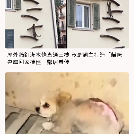
屋外牆釘滿木條直通三樓 竟是飼主打造「貓咪
專屬回家捷徑」鄰居看傻