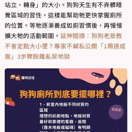
站立、轉身」的大小。狗狗天生有不弄髒睡
覺區域的習性，這樣能幫助牠更快掌握廁所
的位置。等牠逐漸養成如廁習慣後，再慢慢
擴大牠的活動範圍。
延伸閱讀：狗狗老是教
不會定點大小便？專家不藏私公開「1周速成
版」3步驟脫離亂尿地獄