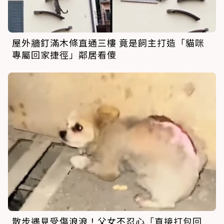
屋外牆釘滿木條直通三樓 竟是飼主打造「貓咪
專屬回家捷徑」鄰居看傻
散步遇見受傷浪浪！父女不忍心「直接打包回