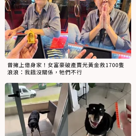
曾擁上億身家！女富豪破產賣光黃金救1700隻
浪浪：我餓沒關係，牠們不行