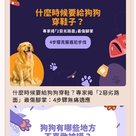
什麼時候要給狗狗穿鞋？專家揭「2惡劣路
面」最傷腳掌：4步驟無痛適應