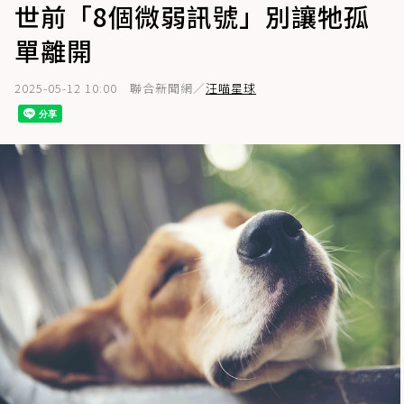
世前「8個微弱訊號」別讓牠孤
單離開
2025-05-12 10:00
聯合新聞網／
汪喵星球