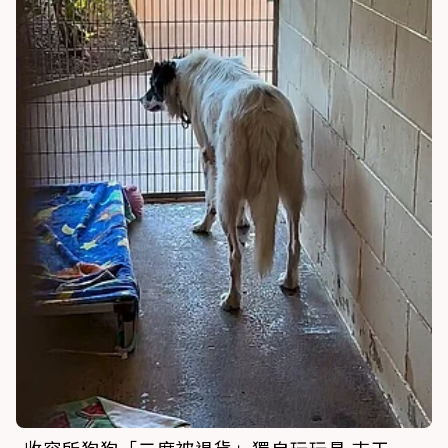
收容所狗狗「二度被退貨」獨自玩玩具 志工一