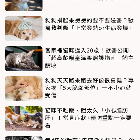
狗狗摸起來燙燙的要不要送醫？獸
醫教判斷「正常發熱or生病發燒」
當家裡貓咪邁入20歲！獸醫公開
「超高齡喵皇溫柔照護指南」飼主
請收
狗狗天天跑來跑去好像很勇健？專
家揭「5大脆弱部位」一不小心就
受傷
貓咪不吃飯、餓太久「小心脂肪
肝」！常見症狀+預防重點一定要
看