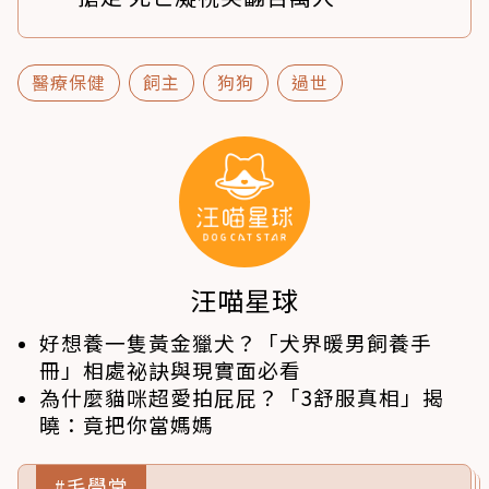
醫療保健
飼主
狗狗
過世
汪喵星球
好想養一隻黃金獵犬？「犬界暖男飼養手
冊」相處祕訣與現實面必看
為什麼貓咪超愛拍屁屁？「3舒服真相」揭
曉：竟把你當媽媽
#毛學堂