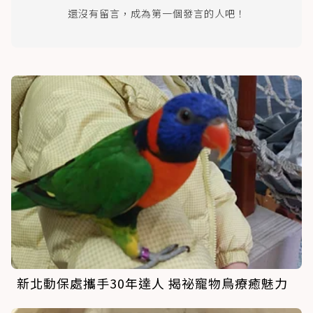
還沒有留言，成為第一個發言的人吧！
新北動保處攜手30年達人 揭祕寵物鳥療癒魅力