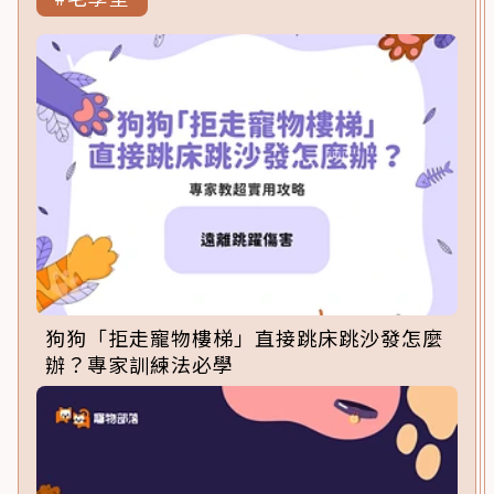
狗狗「拒走寵物樓梯」直接跳床跳沙發怎麼
辦？專家訓練法必學