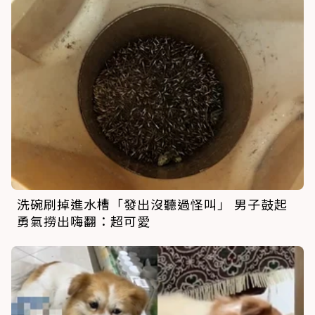
洗碗刷掉進水槽「發出沒聽過怪叫」 男子鼓起
勇氣撈出嗨翻：超可愛