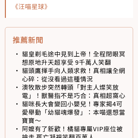
《汪喵星球》
推薦新聞
貓皇剃毛途中見到上帝！全程閉眼冥
想原地升天超享受 9千萬人笑翻
貓頭鷹揮手向人類求救！真相讓全網
心碎：從沒看過這種情況
澳牧散步突然轉頭「對主人燦笑放
電」！獸醫指不是巧合：真相超窩心
貓咪長大會變回小嬰兒！專家揭4可
愛舉動「幼貓魂爆發」：本喵還想當
寶寶～
阿嬤有了新歡！橘貓專屬VIP座位被
搶走 死亡凝視笑翻百萬人