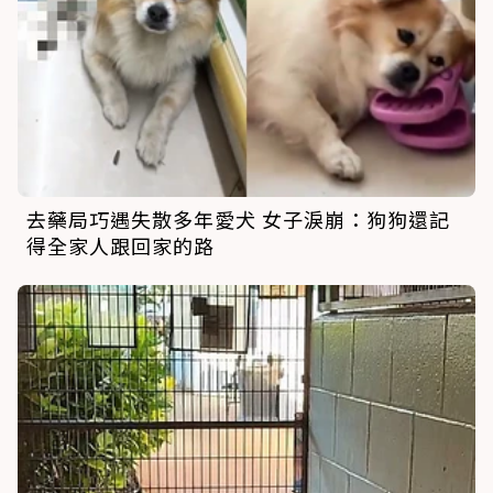
去藥局巧遇失散多年愛犬 女子淚崩：狗狗還記
得全家人跟回家的路