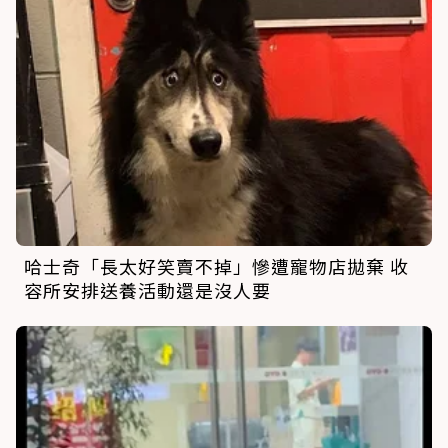
哈士奇「長太好笑賣不掉」慘遭寵物店拋棄 收
容所安排送養活動還是沒人要