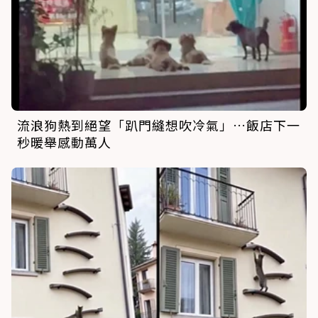
流浪狗熱到絕望「趴門縫想吹冷氣」…飯店下一
秒暖舉感動萬人