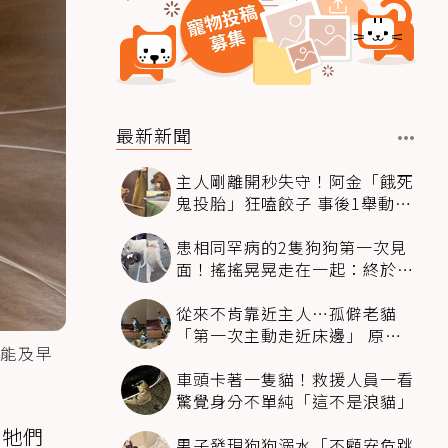
最新新聞
主人剛離開秒失守！阿金「餓死
鬼投胎」狂嗑餃子 事後1舉動反
被讚爆
患相同罕病的2隻狗狗第一次見
面！搖搖晃晃走在一起：終於找
到同伴
從來不肯靠近主人…孤僻老貓
「第一次主動走近床邊」 原因
能及早
暖哭網友
車頭卡著一隻貓！救援人員一看
驚覺身分不單純「這不是浪貓」
察牠們
男子發現狗狗溺水「不顧安危跳