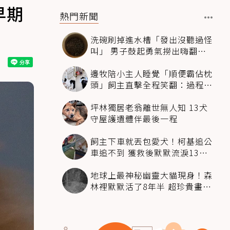
早期
熱門新聞
洗碗刷掉進水槽「發出沒聽過怪
叫」 男子鼓起勇氣撈出嗨翻：
超可愛
邊牧陪小主人睡覺「順便霸佔枕
頭」飼主直擊全程笑翻：過程絲
滑到太自然
坪林獨居老翁離世無人知 13犬
守屋護遺體伴最後一程
飼主下車就丟包愛犬！柯基追公
車追不到 獲救後默默流淚13萬
人心都碎了
地球上最神秘幽靈大貓現身！森
林裡默默活了8年半 超珍貴畫面
科學家嗨翻