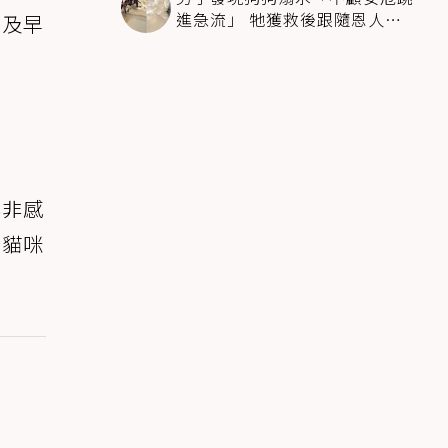
進急流」 牠獲救後跟隨恩人不
能及早
停搖尾致謝
與非感
，貓咪