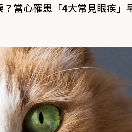
淚？當心罹患「4大常見眼疾」