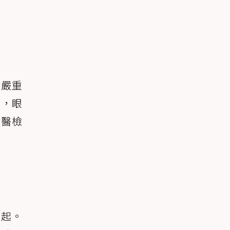
，嚴重
鈍，眼
獸醫檢
引起。