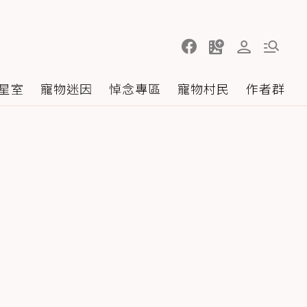
星室
寵物迷因
悼念專區
寵物村民
作者群