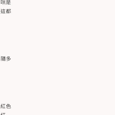
貓咪是
，這都
伴隨多
深紅色
如紅