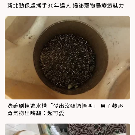
新北動保處攜手30年達人 揭祕寵物鳥療癒魅力
洗碗刷掉進水槽「發出沒聽過怪叫」 男子鼓起
勇氣撈出嗨翻：超可愛