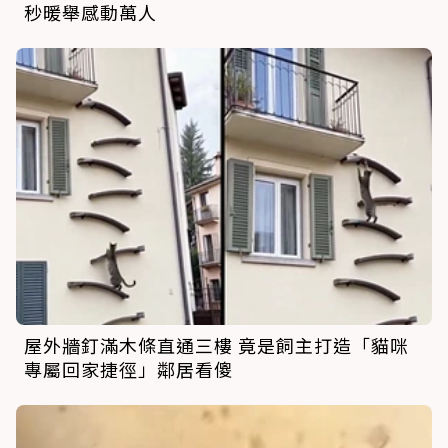
秒暖舉感動萬人
屋外牆釘滿木條直通三樓 竟是飼主打造「貓咪
專屬回家捷徑」鄰居看傻