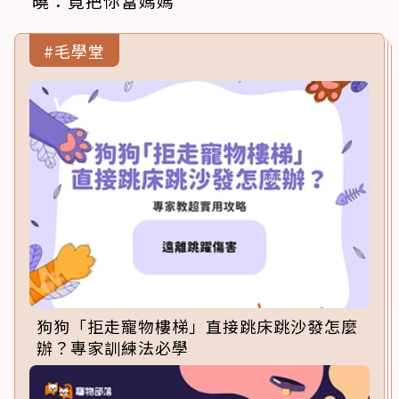
曉：竟把你當媽媽
#毛學堂
狗狗「拒走寵物樓梯」直接跳床跳沙發怎麼
辦？專家訓練法必學