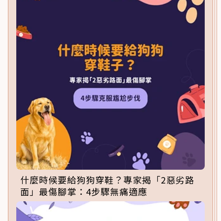
什麼時候要給狗狗穿鞋？專家揭「2惡劣路
面」最傷腳掌：4步驟無痛適應