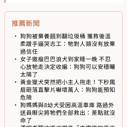
推薦新聞
狗狗被棄養餓到翻垃圾桶 獲救後溫
柔蹭手逼哭志工：牠對人類沒有放棄
過信任
女子邀瘦巴巴浪犬到家睡一晚 不忍
心放牠走決定收編：狗狗可以安穩曬
太陽了
黃金獵犬突然把小主人拖走！下秒風
扇砸落直擊片嚇壞萬人：狗狗能預知
危險
狗媽媽與8幼犬受困高溫車庫 路過外
送員眼尖將牠們全部救出：差點就沒
命了