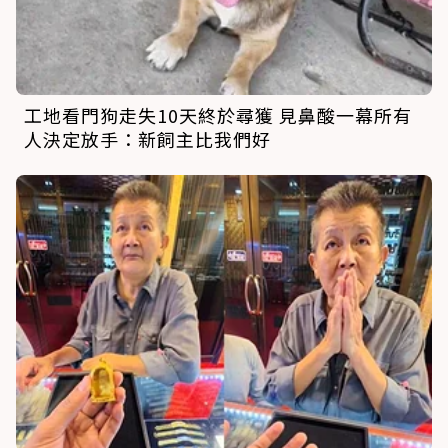
工地看門狗走失10天終於尋獲 見鼻酸一幕所有
人決定放手：新飼主比我們好