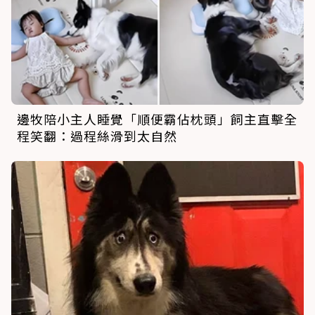
邊牧陪小主人睡覺「順便霸佔枕頭」飼主直擊全
程笑翻：過程絲滑到太自然