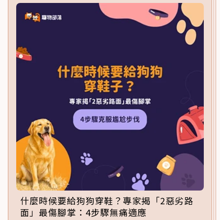
什麼時候要給狗狗穿鞋？專家揭「2惡劣路
面」最傷腳掌：4步驟無痛適應