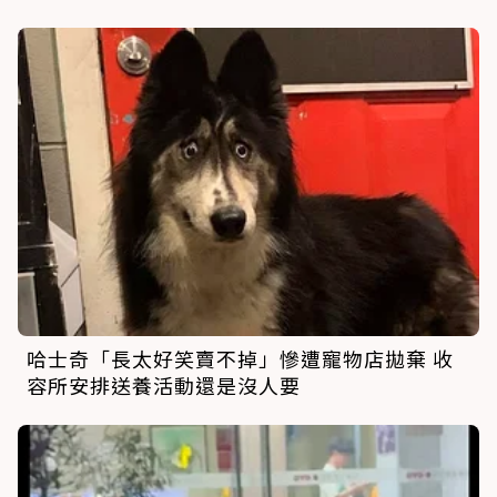
哈士奇「長太好笑賣不掉」慘遭寵物店拋棄 收
容所安排送養活動還是沒人要