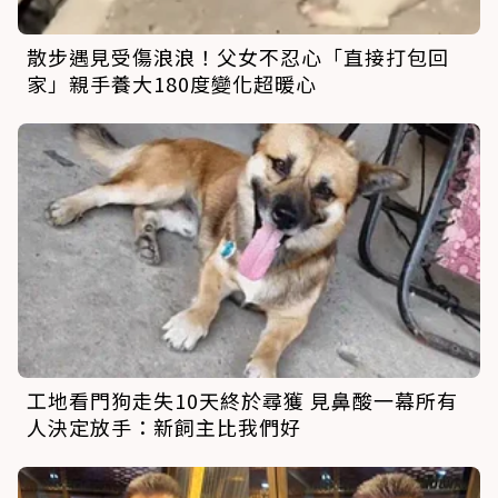
散步遇見受傷浪浪！父女不忍心「直接打包回
家」親手養大180度變化超暖心
工地看門狗走失10天終於尋獲 見鼻酸一幕所有
人決定放手：新飼主比我們好