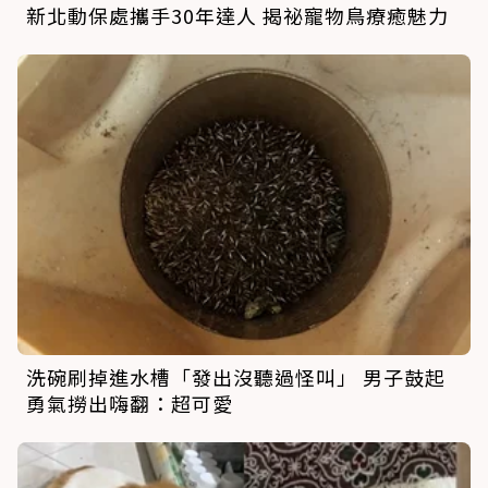
新北動保處攜手30年達人 揭祕寵物鳥療癒魅力
洗碗刷掉進水槽「發出沒聽過怪叫」 男子鼓起
勇氣撈出嗨翻：超可愛