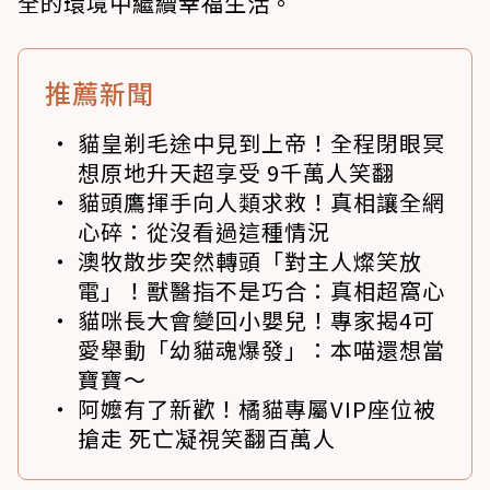
全的環境中繼續幸福生活。
推薦新聞
貓皇剃毛途中見到上帝！全程閉眼冥
想原地升天超享受 9千萬人笑翻
貓頭鷹揮手向人類求救！真相讓全網
心碎：從沒看過這種情況
澳牧散步突然轉頭「對主人燦笑放
電」！獸醫指不是巧合：真相超窩心
貓咪長大會變回小嬰兒！專家揭4可
愛舉動「幼貓魂爆發」：本喵還想當
寶寶～
阿嬤有了新歡！橘貓專屬VIP座位被
搶走 死亡凝視笑翻百萬人