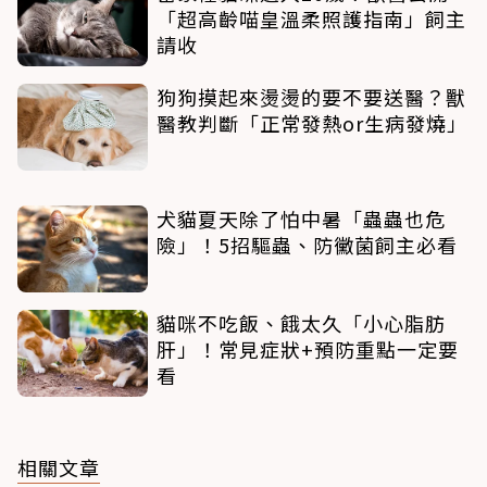
「超高齡喵皇溫柔照護指南」飼主
請收
狗狗摸起來燙燙的要不要送醫？獸
醫教判斷「正常發熱or生病發燒」
犬貓夏天除了怕中暑「蟲蟲也危
險」！5招驅蟲、防黴菌飼主必看
貓咪不吃飯、餓太久「小心脂肪
肝」！常見症狀+預防重點一定要
看
相關文章