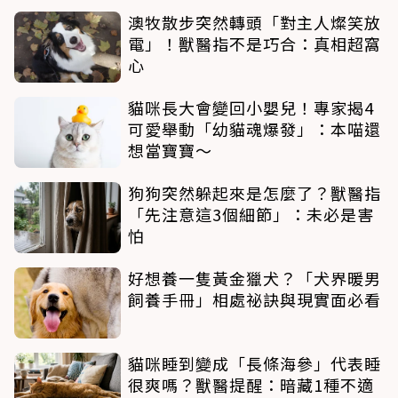
澳牧散步突然轉頭「對主人燦笑放
電」！獸醫指不是巧合：真相超窩
心
貓咪長大會變回小嬰兒！專家揭4
可愛舉動「幼貓魂爆發」：本喵還
想當寶寶～
狗狗突然躲起來是怎麼了？獸醫指
「先注意這3個細節」：未必是害
怕
好想養一隻黃金獵犬？「犬界暖男
飼養手冊」相處祕訣與現實面必看
貓咪睡到變成「長條海參」代表睡
很爽嗎？獸醫提醒：暗藏1種不適