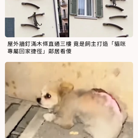
屋外牆釘滿木條直通三樓 竟是飼主打造「貓咪
專屬回家捷徑」鄰居看傻