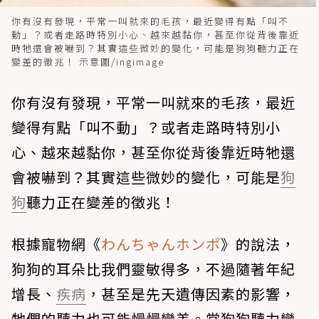
你有沒有發現，平常一叫就來的毛孩，最近變得有點「叫不
動」？或者走路時特別小心、越來越黏你，甚至你從背後靠近
時牠還會被嚇到？其實這些微妙的變化，可能是狗狗聽力正在
變差的徵兆！ 示意圖/ingimage
你有沒有發現，平常一叫就來的毛孩，最近
變得有點「叫不動」？或者走路時特別小
心、越來越黏你，甚至你從背後靠近時牠還
會被嚇到？其實這些微妙的變化，可能是
狗
狗
聽力正在變差的徵兆！
根據寵物網《
わんちゃんホンポ
》的說法，
狗狗的耳朵比我們靈敏得多，不過隨著年紀
增長、
疾病
，甚至是先天遺傳因素的影響，
牠們的聽力也可能慢慢變差。當狗狗聽力變