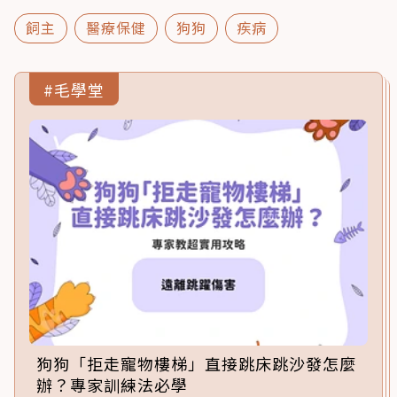
飼主
醫療保健
狗狗
疾病
#毛學堂
狗狗「拒走寵物樓梯」直接跳床跳沙發怎麼
辦？專家訓練法必學