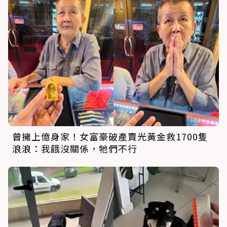
曾擁上億身家！女富豪破產賣光黃金救1700隻
浪浪：我餓沒關係，牠們不行