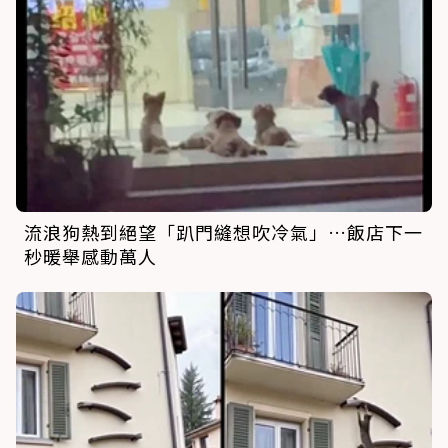
流浪狗熱到絕望「趴門縫想吹冷氣」…飯店下一
秒暖舉感動萬人