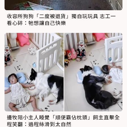
收容所狗狗「二度被退貨」獨自玩玩具 志工一
看心碎：牠想讓自己快樂
邊牧陪小主人睡覺「順便霸佔枕頭」飼主直擊全
程笑翻：過程絲滑到太自然