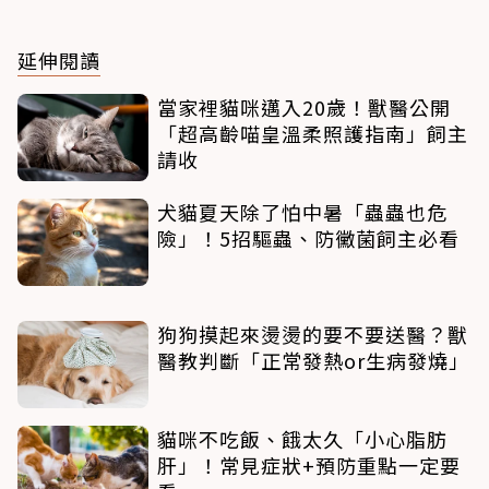
延伸閱讀
當家裡貓咪邁入20歲！獸醫公開
「超高齡喵皇溫柔照護指南」飼主
請收
犬貓夏天除了怕中暑「蟲蟲也危
險」！5招驅蟲、防黴菌飼主必看
狗狗摸起來燙燙的要不要送醫？獸
醫教判斷「正常發熱or生病發燒」
貓咪不吃飯、餓太久「小心脂肪
肝」！常見症狀+預防重點一定要