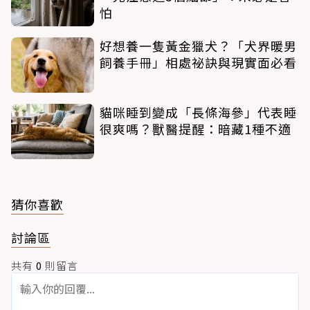
怕
好想養一隻黃金獵犬？「犬界暖男
飼養手冊」相處祕訣與現實面必看
貓咪睡到變成「長條海參」代表睡
很爽嗎？獸醫提醒：暗藏1種不適
猜你喜歡
討論區
共有
0
則留言