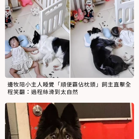
邊牧陪小主人睡覺「順便霸佔枕頭」飼主直擊全
程笑翻：過程絲滑到太自然