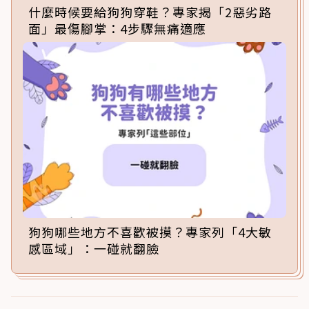
什麼時候要給狗狗穿鞋？專家揭「2惡劣路
面」最傷腳掌：4步驟無痛適應
狗狗哪些地方不喜歡被摸？專家列「4大敏
感區域」：一碰就翻臉