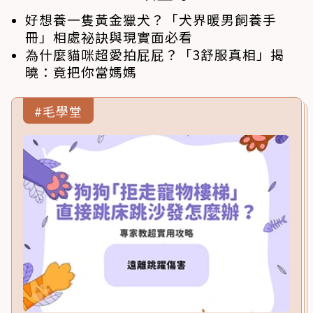
好想養一隻黃金獵犬？「犬界暖男飼養手
冊」相處祕訣與現實面必看
為什麼貓咪超愛拍屁屁？「3舒服真相」揭
曉：竟把你當媽媽
#毛學堂