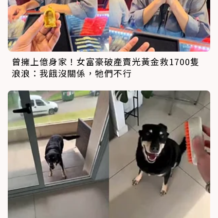
曾擁上億身家！女富豪破產賣光黃金救1700隻
浪浪：我餓沒關係，牠們不行