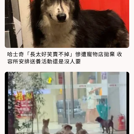
哈士奇「長太好笑賣不掉」慘遭寵物店拋棄 收
容所安排送養活動還是沒人要