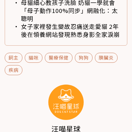
母貓細心教孩子洗臉 奶貓一學就會
「母子動作100%同步」網融化：太
聰明
女子家裡發生變故忍痛送走愛貓 2年
後在領養網站發現熟悉身影全家淚崩
飼主
貓咪
醫療保健
狗狗
胰臟炎
疾病
汪喵星球