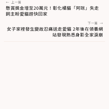
←
上一篇
懸賞獎金增至20萬元！彰化橘貓「阿咪」失走
飼主盼愛貓趕快回家
下一篇
→
女子家裡發生變故忍痛送走愛貓 2年後在領養網
站發現熟悉身影全家淚崩