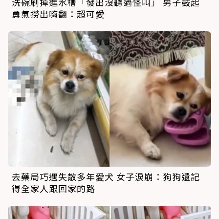
洗碗刷掉進水槽「發出沒聽過怪叫」 男子鼓起
勇氣撈出嗨翻：超可愛
去藥局巧遇失散多年愛犬 女子淚崩：狗狗還記
得全家人跟回家的路