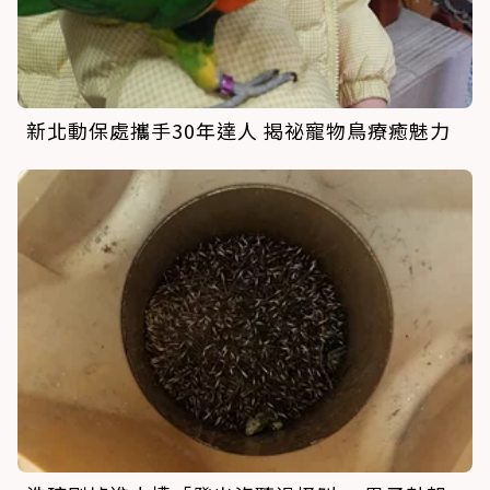
新北動保處攜手30年達人 揭祕寵物鳥療癒魅力