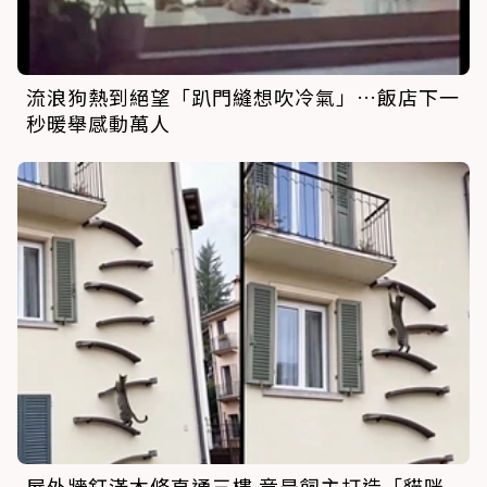
流浪狗熱到絕望「趴門縫想吹冷氣」…飯店下一
秒暖舉感動萬人
屋外牆釘滿木條直通三樓 竟是飼主打造「貓咪