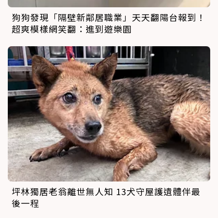
狗狗發現「隔壁新鄰居職業」天天翻陽台報到！
超爽模樣網笑翻：進到遊樂園
坪林獨居老翁離世無人知 13犬守屋護遺體伴最
後一程