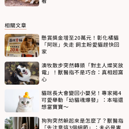
看
相關文章
懸賞獎金增至20萬元！彰化橘貓
「阿咪」失走 飼主盼愛貓趕快回
家
澳牧散步突然轉頭「對主人燦笑放
電」！獸醫指不是巧合：真相超窩
心
貓咪長大會變回小嬰兒！專家揭4
可愛舉動「幼貓魂爆發」：本喵還
想當寶寶～
狗狗突然躲起來是怎麼了？獸醫指
「先注意這3個細節」：未必是害