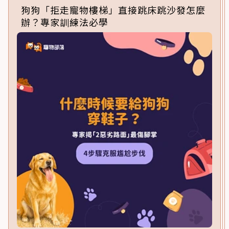
狗狗「拒走寵物樓梯」直接跳床跳沙發怎麼
辦？專家訓練法必學