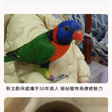
新北動保處攜手30年達人 揭祕寵物鳥療癒魅力