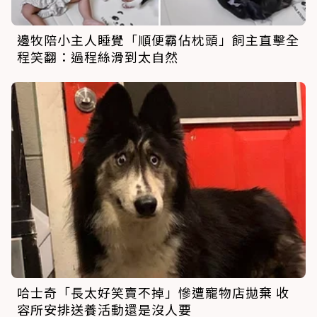
邊牧陪小主人睡覺「順便霸佔枕頭」飼主直擊全
程笑翻：過程絲滑到太自然
哈士奇「長太好笑賣不掉」慘遭寵物店拋棄 收
容所安排送養活動還是沒人要