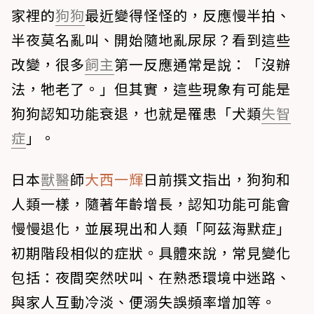
家裡的
狗狗
最近變得怪怪的，反應慢半拍、
半夜莫名亂叫、開始隨地亂尿尿？看到這些
改變，很多
飼主
第一反應通常是說：「沒辦
法，牠老了。」但其實，這些現象有可能是
狗狗認知功能衰退，也就是罹患「犬類
失智
症
」。
日本
獸醫
師
大西一輝
日前撰文指出，狗狗和
人類一樣，隨著年齡增長，認知功能可能會
慢慢退化，並展現出和人類「阿茲海默症」
初期階段相似的症狀。具體來說，常見變化
包括：夜間突然吠叫、在熟悉環境中迷路、
與家人互動冷淡、便溺失誤頻率增加等。