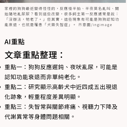
家裡的狗狗最近變得怪怪的，反應慢半拍、半夜莫名亂叫、開
始隨地亂尿尿？看到這些改變，很多飼主第一反應通常是說：
「沒辦法，牠老了。」但其實，這些現象有可能是狗狗認知功
能衰退，也就是罹患「犬類失智症」。 示意圖/ingimage
AI重點
文章重點整理：
重點一：
狗狗反應遲鈍、夜吠亂尿，可能是
認知功能衰退而非單純老化。
重點二：
研究顯示高齡犬中近四成五出現退
化跡象，輕重程度差異明顯。
重點三：
失智常與關節疼痛、視聽力下降及
代謝異常等身體問題相關。