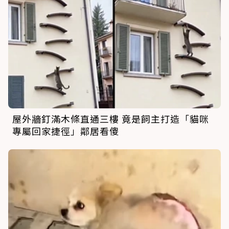
屋外牆釘滿木條直通三樓 竟是飼主打造「貓咪
專屬回家捷徑」鄰居看傻