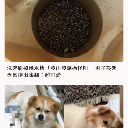
洗碗刷掉進水槽「發出沒聽過怪叫」 男子鼓起
勇氣撈出嗨翻：超可愛