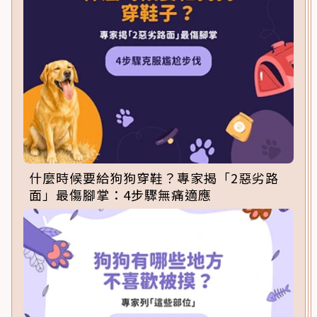
什麼時候要給狗狗穿鞋？專家揭「2惡劣路
面」最傷腳掌：4步驟無痛適應