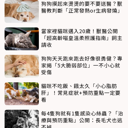
狗狗摸起來燙燙的要不要送醫？獸
醫教判斷「正常發熱or生病發燒」
當家裡貓咪邁入20歲！獸醫公開
「超高齡喵皇溫柔照護指南」飼主
請收
狗狗天天跑來跑去好像很勇健？專
家揭「5大脆弱部位」一不小心就
受傷
貓咪不吃飯、餓太久「小心脂肪
肝」！常見症狀+預防重點一定要
看
每4隻狗就有1隻感染心絲蟲？「治
療與預防重點」公開：長毛犬也逃
不掉