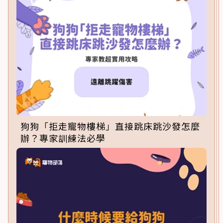
狗狗「拒走寵物樓梯」直接跳床跳沙發怎麼
辦？專家訓練法必學