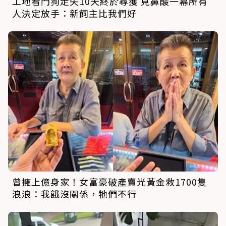
工地看門狗走失10天終於尋獲 見鼻酸一幕所有
人決定放手：新飼主比我們好
曾擁上億身家！女富豪破產賣光黃金救1700隻
浪浪：我餓沒關係，牠們不行