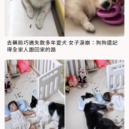
去藥局巧遇失散多年愛犬 女子淚崩：狗狗還記
得全家人跟回家的路