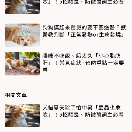
險」！5招驅蟲、防黴菌飼主必看
狗狗摸起來燙燙的要不要送醫？獸
醫教判斷「正常發熱or生病發燒」
貓咪不吃飯、餓太久「小心脂肪
肝」！常見症狀+預防重點一定要
看
相關文章
犬貓夏天除了怕中暑「蟲蟲也危
險」！5招驅蟲、防黴菌飼主必看