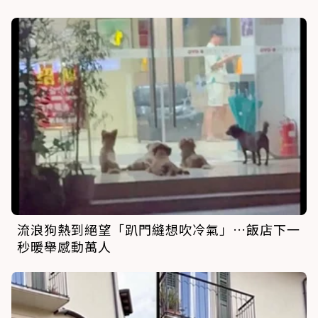
流浪狗熱到絕望「趴門縫想吹冷氣」…飯店下一
秒暖舉感動萬人