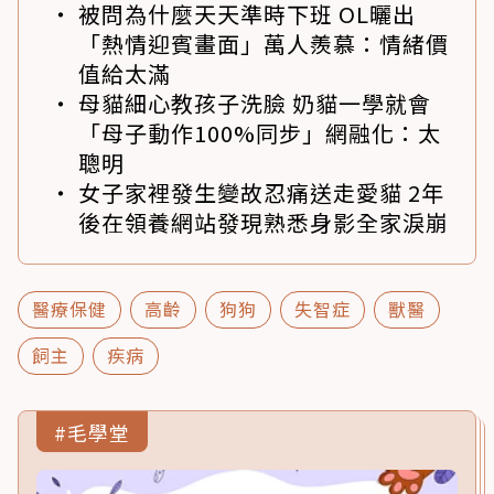
被問為什麼天天準時下班 OL曬出
「熱情迎賓畫面」萬人羨慕：情緒價
值給太滿
母貓細心教孩子洗臉 奶貓一學就會
「母子動作100%同步」網融化：太
聰明
女子家裡發生變故忍痛送走愛貓 2年
後在領養網站發現熟悉身影全家淚崩
醫療保健
高齡
狗狗
失智症
獸醫
飼主
疾病
#毛學堂