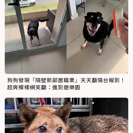
狗狗發現「隔壁新鄰居職業」天天翻陽台報到！
超爽模樣網笑翻：進到遊樂園