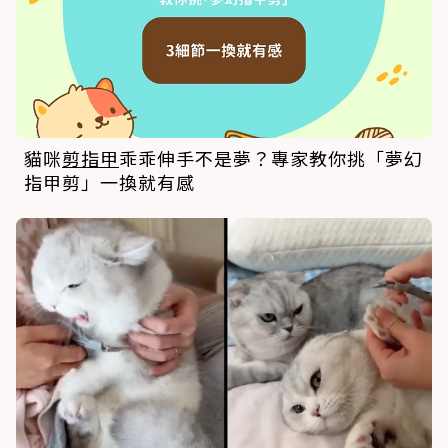
貓咪
剪指甲
乖乖伸手不是夢？專家教你挑「夢幻
指甲剪」一換就有感