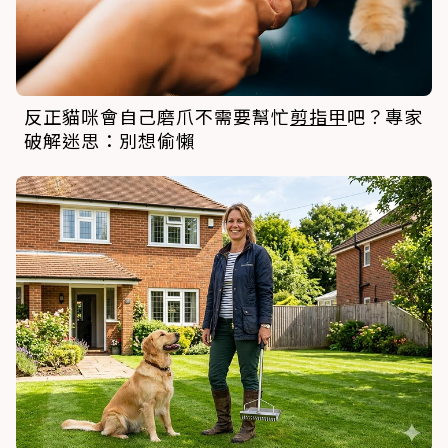
反正貓咪會自己磨爪不需要幫忙
剪指甲
吧？專家
破解迷思：別想偷懶