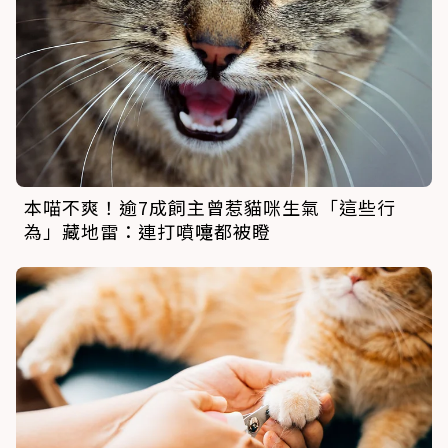
本喵不爽！逾7成飼主曾惹貓咪生氣「這些行
為」藏地雷：連打噴嚏都被瞪