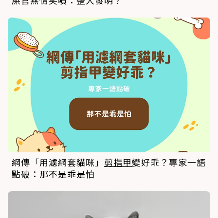
屎官無情笑噴：整人發明？
網傳「用濾網套貓咪」
剪指甲
變好乖？專家一語
點破：那不是乖是怕