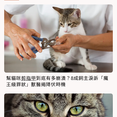
幫貓咪
剪指甲
到底有多崩潰？8成飼主淚訴「魔
王級罪狀」獸醫揭降伏時機