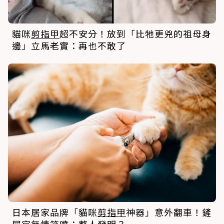
貓咪
剪指甲
超不安分！放到「比牠更兇的祖母身
邊」立馬老實：再也不敢了
日本居家品牌「貓咪
剪指甲
神器」意外翻車！鏟