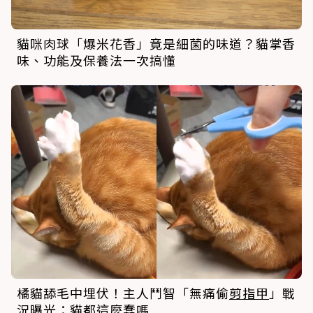
貓咪肉球「爆米花香」竟是細菌的味道？貓掌香
味、功能及保養法一次搞懂
橘貓舔毛中埋伏！主人鬥智「無痛偷
剪指甲
」戰
況曝光：貓都這麼蠢嗎