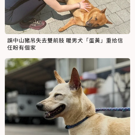
誤中山豬吊失去雙前肢 暖男犬「蛋黃」重拾信
任盼有個家