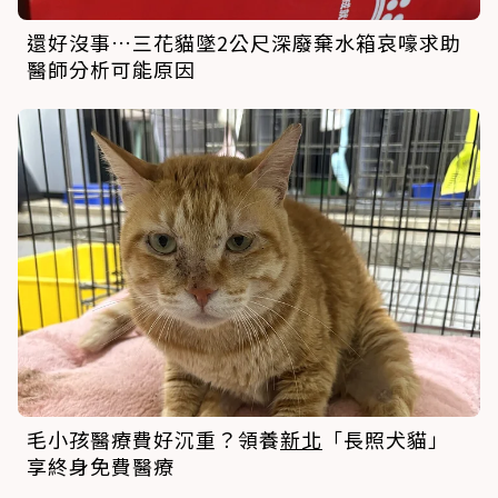
還好沒事…三花貓墜2公尺深廢棄水箱哀嚎求助
醫師分析可能原因
毛小孩醫療費好沉重？領養
新北
「長照犬貓」
享終身免費醫療