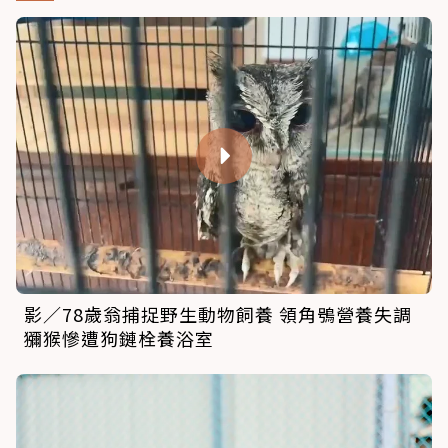
影／78歲翁捕捉野生動物飼養 領角鴞營養失調
獼猴慘遭狗鏈栓養浴室