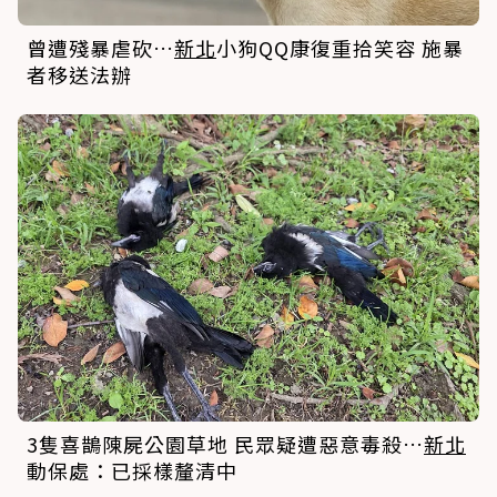
曾遭殘暴虐砍…
新北
小狗QQ康復重拾笑容 施暴
者移送法辦
3隻喜鵲陳屍公園草地 民眾疑遭惡意毒殺…
新北
動保處：已採樣釐清中