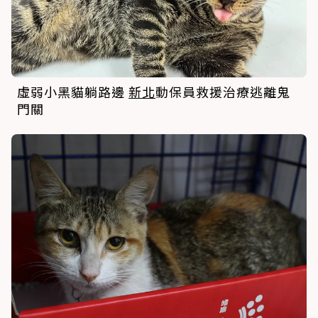
虛弱小黑貓躺路邊
新北
動保員救援治療逃離鬼
門關