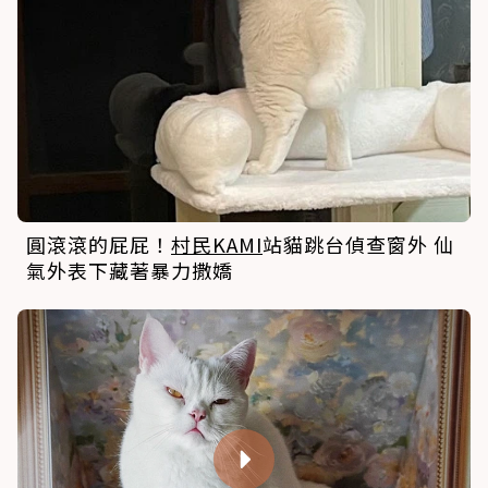
圓滾滾的屁屁！
村民KAMI
站貓跳台偵查窗外 仙
氣外表下藏著暴力撒嬌