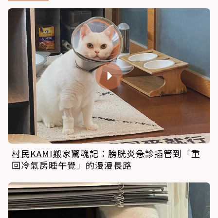
村民KAMI
搬家驚魂記：膀胱炎急診插管到「重
回冷氣房睡午覺」的漫漫長路