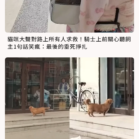
貓咪大聲對路上所有人求救！騎士上前關心聽飼
主1句話笑瘋：最後的垂死掙扎