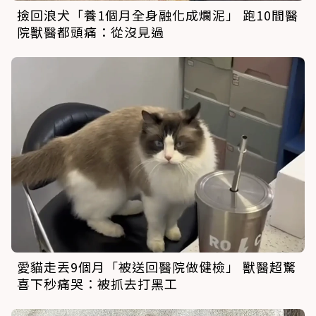
撿回浪犬「養1個月全身融化成爛泥」 跑10間醫
院獸醫都頭痛：從沒見過
愛貓走丟9個月「被送回醫院做健檢」 獸醫超驚
喜下秒痛哭：被抓去打黑工