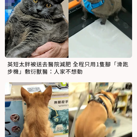
英短太胖被送去醫院減肥 全程只用1隻腳「滑跑
步機」敷衍獸醫：人家不想動