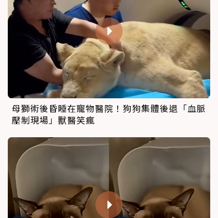
母獅術後昏睡在寵物醫院！狗狗集體後退「血脈
壓制現場」獸醫笑瘋