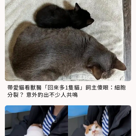
帶愛貓看獸醫「回來多1隻貓」飼主傻眼：細胞
分裂？ 意外釣出不少人共鳴