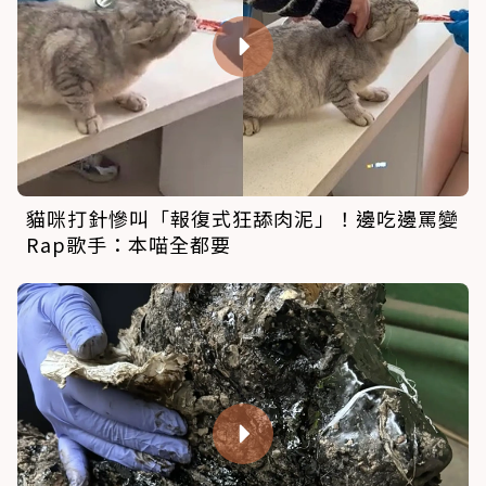
貓咪打針慘叫「報復式狂舔肉泥」！邊吃邊罵變
Rap歌手：本喵全都要