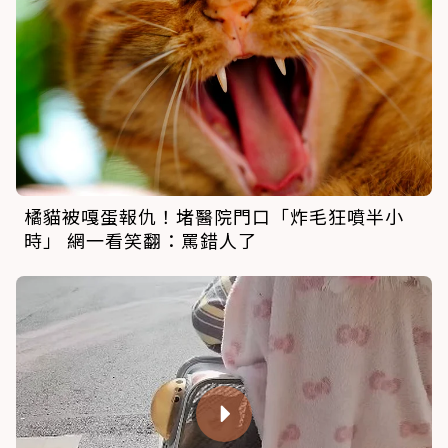
橘貓被嘎蛋報仇！堵醫院門口「炸毛狂噴半小
時」 網一看笑翻：罵錯人了