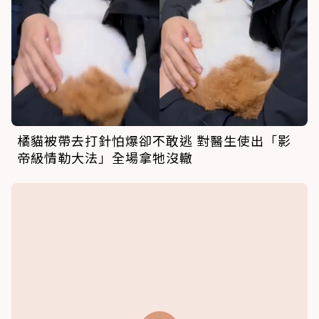
橘貓被帶去打針怕爆卻不敢逃 對醫生使出「影
帝級情勒大法」全場拿牠沒轍