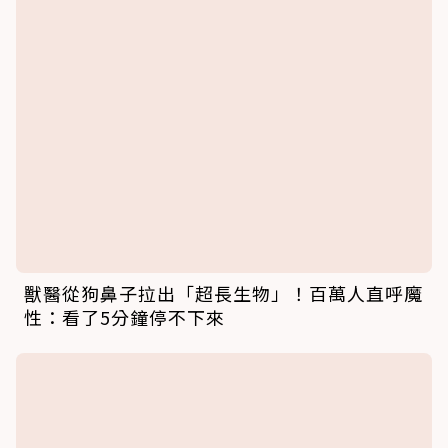
獸醫從狗鼻子拉出「超長生物」！百萬人直呼魔
性：看了5分鐘停不下來
比邊牧聰明！獨行小狗「一條龍回診」 獸醫師
看傻：自己掛號換藥走回家