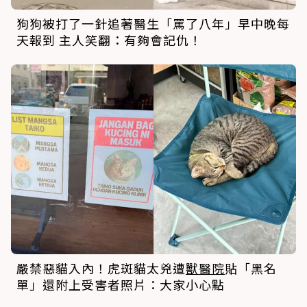
狗狗被打了一針追著醫生「罵了八年」早中晚每
天報到 主人笑翻：有夠會記仇！
嚴禁惡貓入內！虎斑貓太兇遭
獸醫院
貼「黑名
單」還附上受害者照片：大家小心點