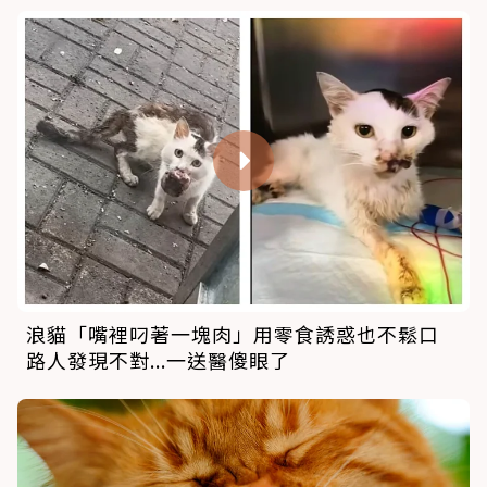
浪貓「嘴裡叼著一塊肉」用零食誘惑也不鬆口
路人發現不對...一送醫傻眼了