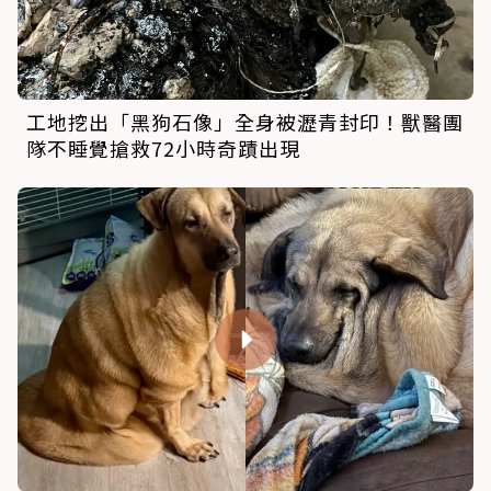
工地挖出「黑狗石像」全身被瀝青封印！獸醫團
隊不睡覺搶救72小時奇蹟出現