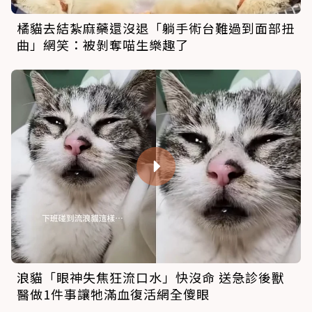
橘貓去結紮麻藥還沒退「躺手術台難過到面部扭
曲」網笑：被剝奪喵生樂趣了
浪貓「眼神失焦狂流口水」快沒命 送急診後獸
醫做1件事讓牠滿血復活網全傻眼