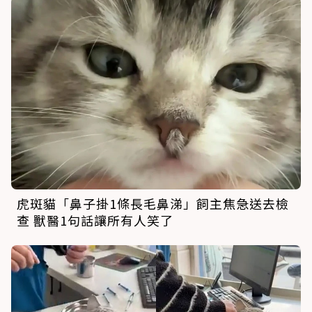
虎斑貓「鼻子掛1條長毛鼻涕」飼主焦急送去檢
查 獸醫1句話讓所有人笑了