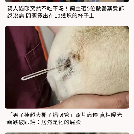
親人貓咪突然不吃不喝！飼主砸5位數醫藥費都
說沒病 問題竟出在10幾塊的杯子上
「男子捧超大椰子插吸管」照片瘋傳 真相曝光
網跌破眼鏡：居然是牠的屁股