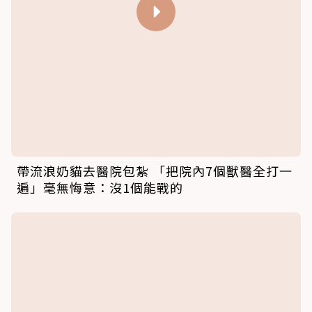
帶流浪奶貓去醫院包紮 「把院內7個獸醫全打一
遍」毫無悔意：沒1個能戰的