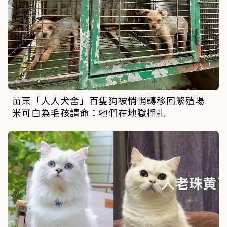
苗栗「人人犬舍」百隻狗被悄悄轉移回繁殖場
米可白為毛孩請命：牠們在地獄掙扎