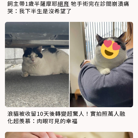
飼主帶1歲半薩摩耶
絕育
牠手術完在診間崩潰痛
哭：我下半生是沒希望了
浪貓被收留10天後轉變超驚人！實拍照萬人融
化超羨慕：肉眼可見的幸福