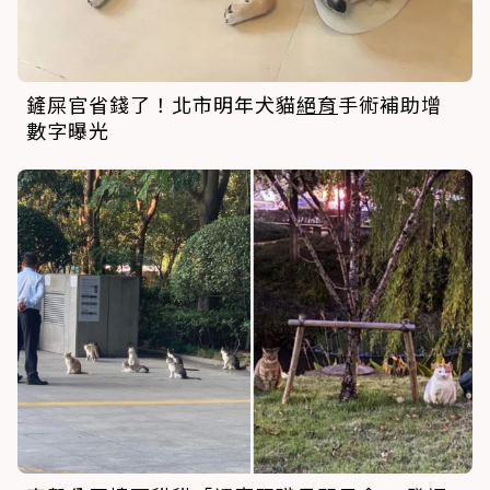
鏟屎官省錢了！北市明年犬貓
絕育
手術補助增
數字曝光