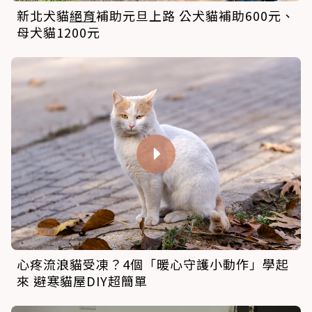
新北犬貓
絕育
補助元旦上路 公犬貓補助600元、
母犬貓1200元
心疼流浪貓受凍？4個「暖心守護小動作」學起
來 避寒貓屋DIY超簡單