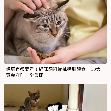
鏟屎官都要看！貓咪飼料從挑選到餵食「10大
黃金守則」全公開