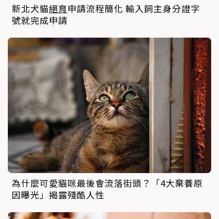
新北犬貓
絕育
申請流程簡化 輸入飼主身分證字
號就完成申請
為什麼可愛貓咪最後會流落街頭？「4大棄養原
因曝光」揭露殘酷人性