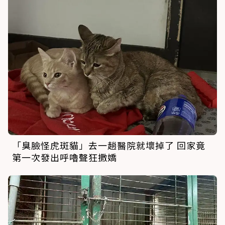
「臭臉怪虎斑貓」去一趟醫院就壞掉了 回家竟
第一次發出呼嚕聲狂撒嬌