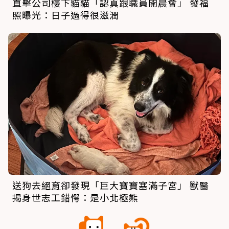
直擊公司樓下貓貓「認真跟職員開晨會」 發福
照曝光：日子過得很滋潤
送狗去
絕育
卻發現「巨大寶寶塞滿子宮」 獸醫
揭身世志工錯愕：是小北極熊