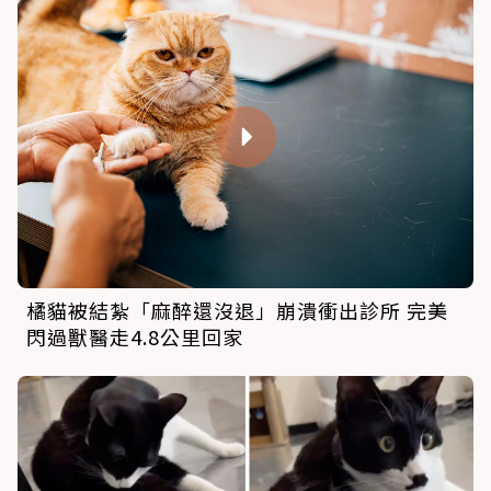
橘貓被結紮「麻醉還沒退」崩潰衝出診所 完美
閃過獸醫走4.8公里回家