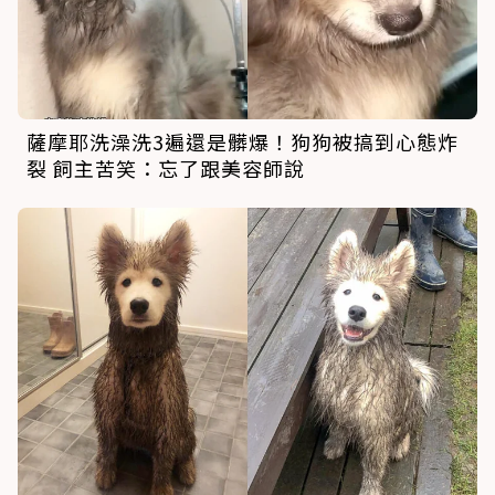
薩摩耶洗澡洗3遍還是髒爆！狗狗被搞到心態炸
裂 飼主苦笑：忘了跟美容師說