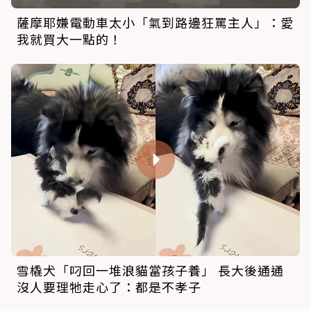
薩摩耶嫌電動車太小「氣到路邊狂罵主人」：愛
我就買大一點的！
雪橇犬「叼回一堆浪貓當孩子養」 長大後通通
沒人要理牠走心了：都是不孝子