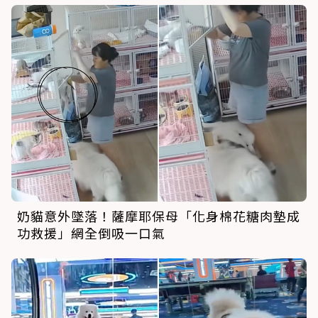
奶貓意外墜落！薩摩耶保母「化身棉花糖肉墊成
功救援」網全倒吸一口氣