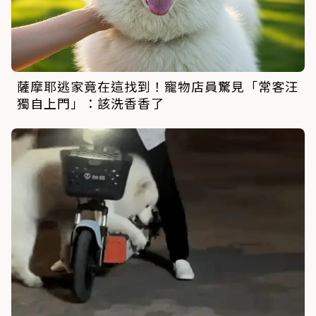
薩摩耶逃家竟在這找到！寵物店員驚見「常客汪
獨自上門」：該洗香香了