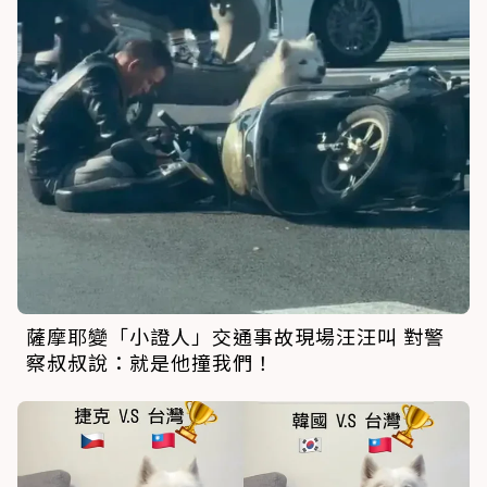
薩摩耶變「小證人」交通事故現場汪汪叫 對警
察叔叔說：就是他撞我們！