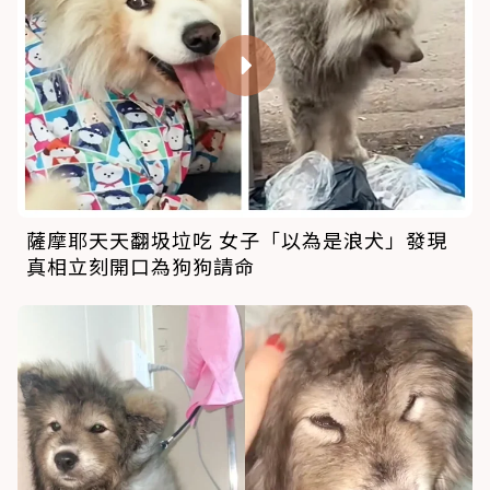
薩摩耶天天翻圾垃吃 女子「以為是浪犬」發現
真相立刻開口為狗狗請命