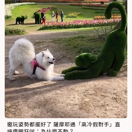
邀玩姿勢都擺好了 薩摩耶遇「高冷假對手」直
接傻眼狂吠：為什麼不動？