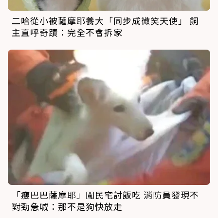
二哈從小被薩摩耶養大「同步成微笑天使」 飼
主直呼奇蹟：完全不會拆家
「瘦巴巴薩摩耶」闖民宅討飯吃 消防員發現不
對勁急喊：那不是狗快放走