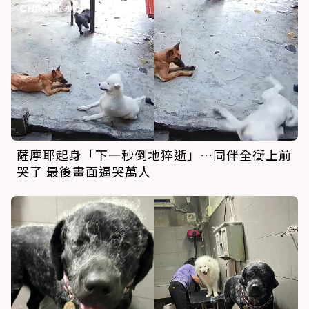
薩摩耶起身「下一秒倒地猝逝」…同伴全衝上前
哭了 最後畫面逼哭萬人