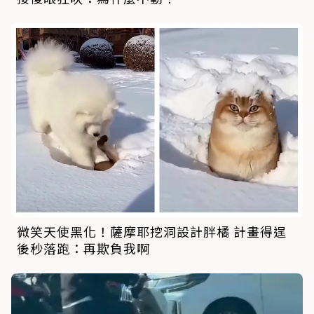
微笑天使黑化！薩摩耶挖洞設計胖橘 計畫得逞
後秒落跑：再欺負我啊