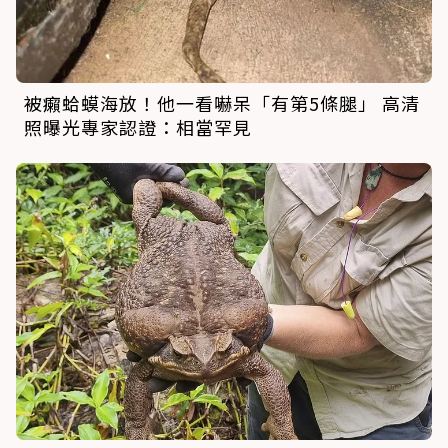
被癩蛤蟆海放！他一看嚇呆「有第5條腿」 高清
照曝光專家認證：相當罕見