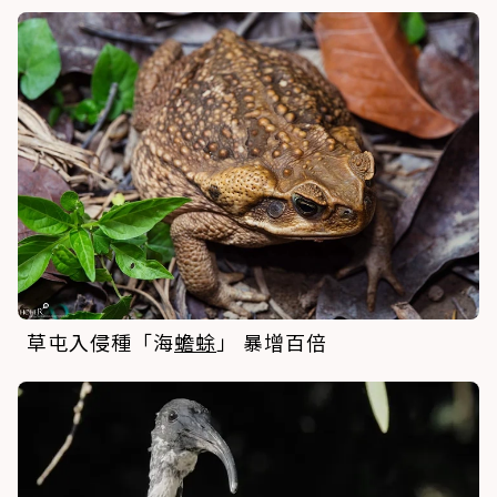
草屯入侵種「海
蟾蜍
」 暴增百倍