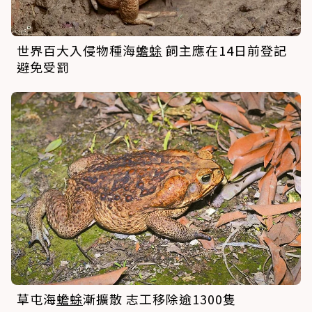
世界百大入侵物種海
蟾蜍
飼主應在14日前登記
避免受罰
草屯海
蟾蜍
漸擴散 志工移除逾1300隻