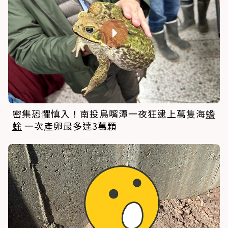
密集恐懼慎入！南投鳥嘴潭一夜狂逮上萬隻海
蟾
蜍
一次產卵最多達3萬顆