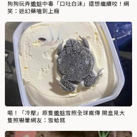
狗狗玩弄
蟾蜍
中毒「口吐白沫」還想繼續咬！網
笑：迷幻藥嗑到上癮
嘔！「冷壓」原隻
蟾蜍
雪照全球瘋傳 開盒見大
隻照嚇暈網友：雪蛤糕