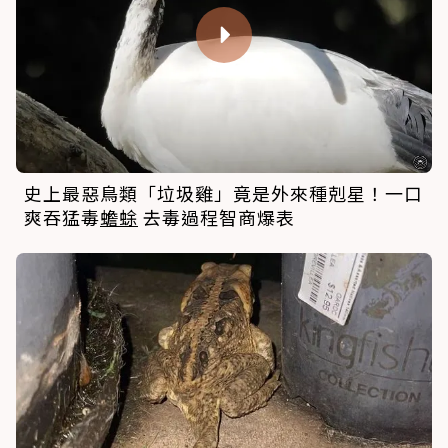
史上最惡鳥類「垃圾雞」竟是外來種剋星！一口
爽吞猛毒
蟾蜍
去毒過程智商爆表