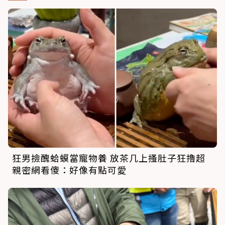
狂男撿醜蛤蟆當寵物養 放茶几上搔肚子狂擼超
親密網看傻：好像有點可愛