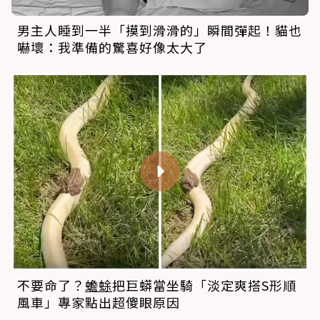
男主人睡到一半「摸到滑滑的」瞬間彈起！貓也
嚇壞：我準備的驚喜好像太大了
不要命了？
蟾蜍
把巨蟒當坐騎「淡定爽搭S形順
風車」專家點出超傻眼原因