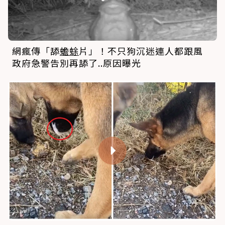
網瘋傳「舔
蟾蜍
片」！不只狗沉迷連人都跟風
政府急警告別再舔了..原因曝光