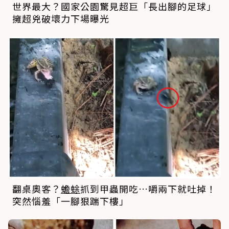
世界最大？國家公園驚見超巨「長出腳的足球」
擁超兇破壞力下場曝光
翻桌奧客？
蟾蜍
抓到甲蟲開吃…嚼兩下就吐掉！
突然惱羞「一腳狠踹下樓」