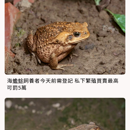
海
蟾蜍
飼養者今天前需登記 私下繁殖買賣最高
可罰5萬