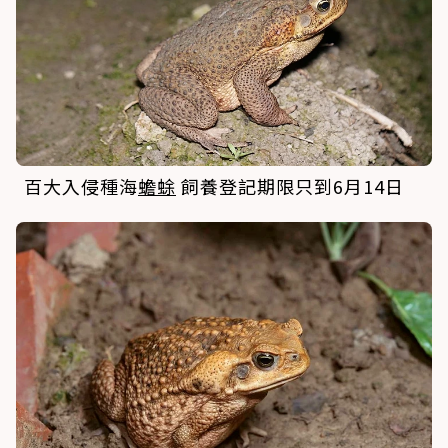
百大入侵種海
蟾蜍
飼養登記期限只到6月14日