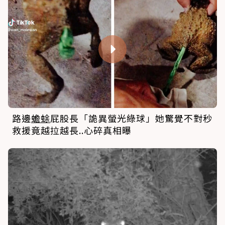
路邊
蟾蜍
屁股長「詭異螢光綠球」她驚覺不對秒
救援竟越拉越長..心碎真相曝