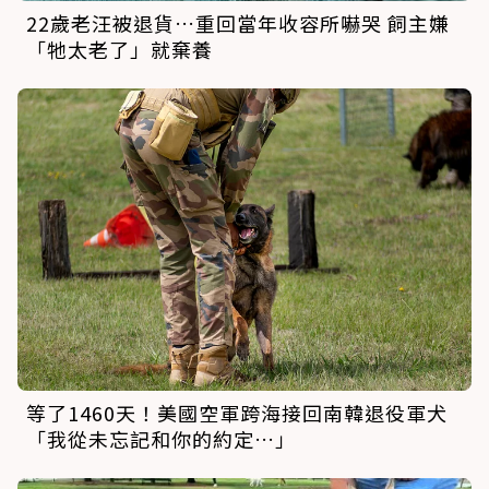
22歲老汪被退貨…重回當年收容所嚇哭 飼主嫌
「牠太老了」就棄養
等了1460天！美國空軍跨海接回南韓退役軍犬
「我從未忘記和你的約定…」