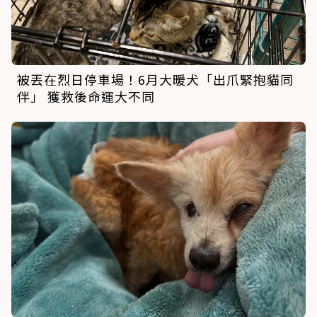
被丟在烈日停車場！6月大暖犬「出爪緊抱貓同
伴」 獲救後命運大不同