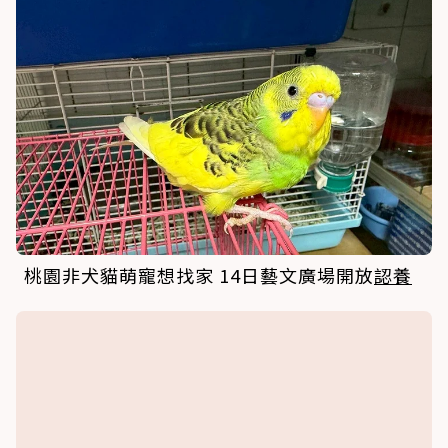
桃園非犬貓萌寵想找家 14日藝文廣場開放
認養