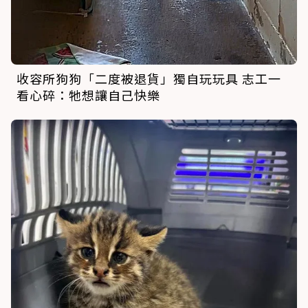
收容所狗狗「二度被退貨」獨自玩玩具 志工一
看心碎：牠想讓自己快樂