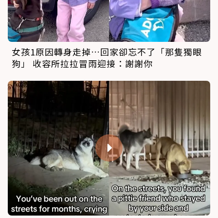
女孩1原因轉身走掉…回家卻忘不了「那隻獨眼
狗」 收容所拉拉冒雨迎接：謝謝你