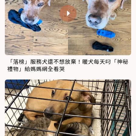
「落榜」服務犬還不想放棄！暖犬每天叼「神秘
禮物」給媽媽網全看哭