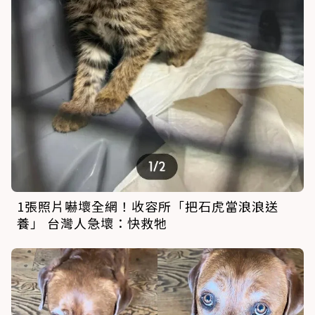
1張照片嚇壞全網！收容所「把石虎當浪浪送
養」 台灣人急壞：快救牠