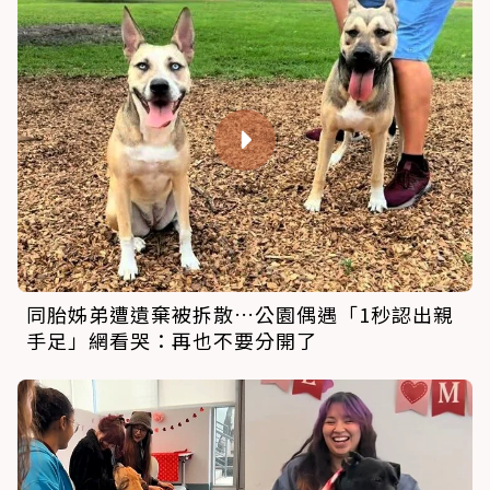
同胎姊弟遭遺棄被拆散…公園偶遇「1秒認出親
手足」網看哭：再也不要分開了