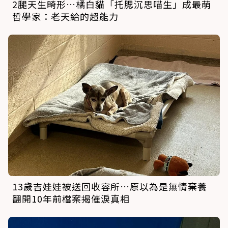
2腿天生畸形…橘白貓「托腮沉思喵生」成最萌
哲學家：老天給的超能力
13歲吉娃娃被送回收容所…原以為是無情棄養
翻開10年前檔案揭催淚真相