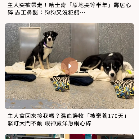
主人突被帶走！哈士奇「原地哭等半年」鄰居心
碎 志工鼻酸：狗狗又沒犯錯…
主人會回來接我嗎？混血邊牧「被棄養170天」
緊盯大門不動 眼神藏洋蔥網心碎