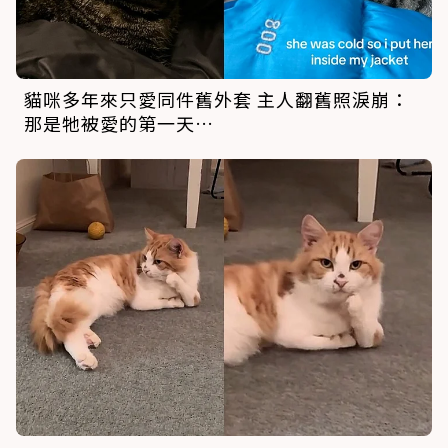
貓咪多年來只愛同件舊外套 主人翻舊照淚崩：
那是牠被愛的第一天…