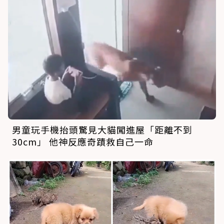
男童玩手機抬頭驚見大貓闖進屋「距離不到
30cm」 他神反應奇蹟救自己一命