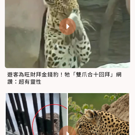
遊客為旺財拜金錢豹！牠「雙爪合十回拜」網
讚：超有靈性