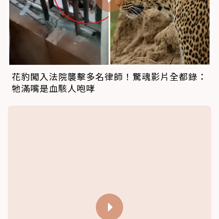
花豹闖入法院襲擊多名律師！驚魂影片全都錄：
牠滿嘴是血駭人咆哮
花豹強襲豪豬1家4口！刺客夫妻護子「飛彈針
360度完美神防禦」結局逆轉