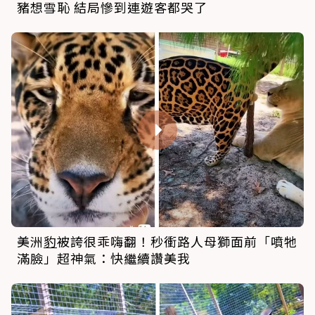
美洲
豹
被誇很乖嗨翻！秒衝路人母獅面前「噴牠
滿臉」超神氣：快繼續讚美我