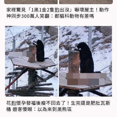
家裡驚見「1黑1金2隻
豹
出沒」嚇壞屋主！動作
神同步300萬人笑翻：都貓科動物有差嗎
花
豹
懷孕發福後瘦不回去了！生完還是肥肚瓦斯
桶 遊客傻眼：以為來到黑熊區