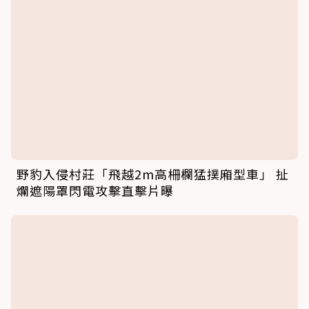
賴上長期飯票！6月大雪豹寶寶被野放不肯走
「黏TT狂撒嬌」：把拔帶我回家