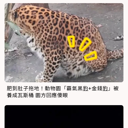
肥到肚子拖地！動物園「霸氣黑
豹
+金錢
豹
」被
養成瓦斯桶 園方回應傻眼