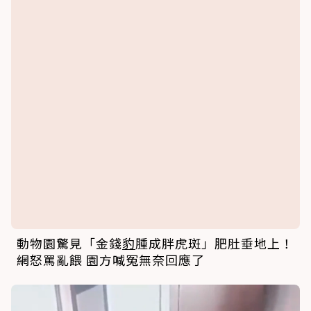
動物園驚見「金錢
豹
腫成胖虎斑」肥肚垂地上！
網怒罵亂餵 園方喊冤無奈回應了