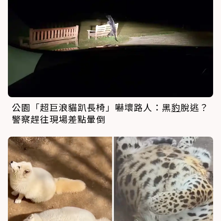
公園「超巨浪貓趴長椅」嚇壞路人：黑
豹
脫逃？
警察趕往現場差點暈倒