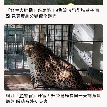
「野生大胖橘」過馬路！9隻流浪狗衝進巷子圍
毆 見真實身分嚇傻全跑光
網紅「
豹
警官」升官！升榮譽局長同一天飼育員
退休 盼萌系外交吸客