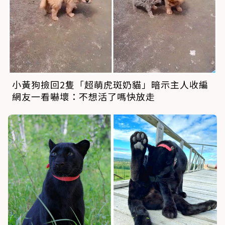
小黃狗撿回2隻「超萌虎斑奶貓」暗示主人收編
網友一看嚇壞：不想活了嗎快放走
她撿霸氣黑
豹
回家當貓養！照顧半年蛻變成軟萌
黑喵 天天巴著媽媽撒嬌討摸