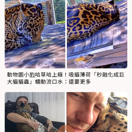
動物園小
豹
哈草哈上癮！吸貓薄荷「秒融化成巨
大貓貓蟲」蠕動流口水：還要更多