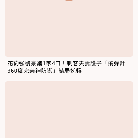
野豹入侵村莊「飛越2m高柵欄猛撲廂型車」 扯
爛遮陽罩閃電攻擊直擊片曝