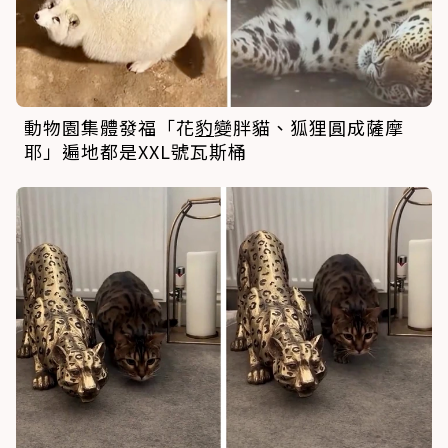
動物園集體發福「花
豹
變胖貓、狐狸圓成薩摩
耶」遍地都是XXL號瓦斯桶