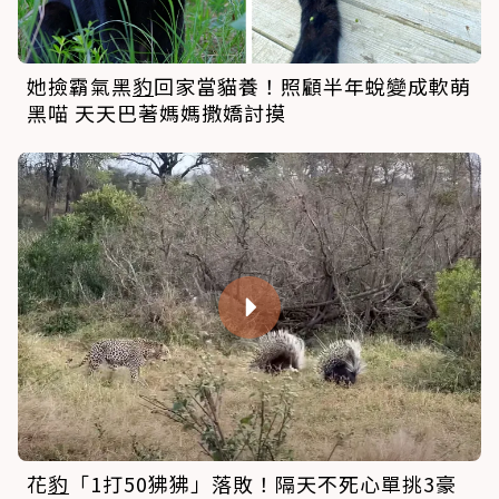
花
豹
「1打50狒狒」落敗！隔天不死心單挑3豪
豬想雪恥 結局慘到連遊客都哭了