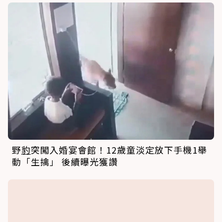
野
豹
突闖入婚宴會館！12歲童淡定放下手機1舉
動「生擒」 後續曝光獲讚