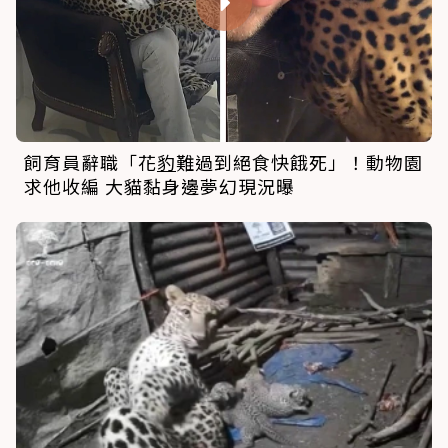
飼育員辭職「花
豹
難過到絕食快餓死」！動物園
求他收編 大貓黏身邊夢幻現況曝
豹
媽媽帶4隻寶寶闖農舍躲雨！善良農民供吃供
住「全家平安最重要」