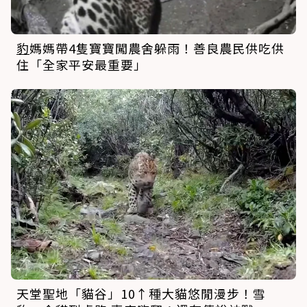
天堂聖地「貓谷」10↑種大貓悠閒漫步！雪
豹
、金貓到處跑 專家嗨翻：還有傳說神獸