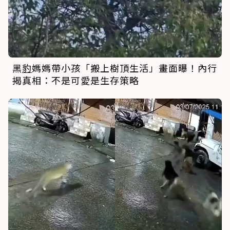
黑
豹
媽媽帶小孩「搬上樹頂生活」畫面曝！內行
揭真相：不是可愛是生存策略