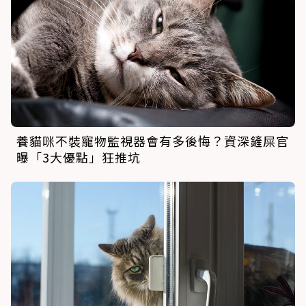
養貓咪不裝寵物監視器會有多後悔？資深鏟屎官
曝「3大優點」狂推坑