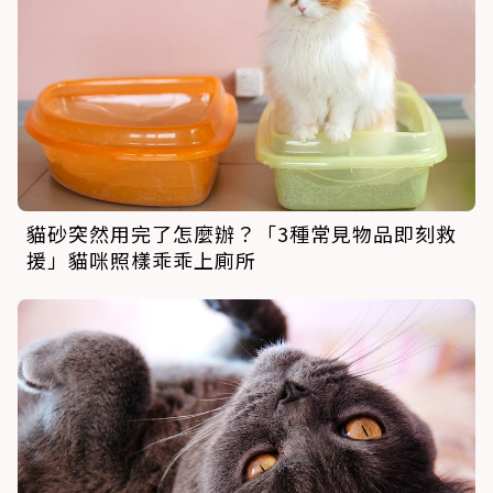
貓砂突然用完了怎麼辦？「3種常見物品即刻救
援」貓咪照樣乖乖上廁所