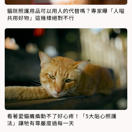
貓咪照護用品可以用人的代替嗎？專家曝「人喵
共用好物」這幾樣絕對不行
看著愛貓癱瘓動不了好心疼！「5大貼心照護
法」讓牠有尊嚴度過每一天