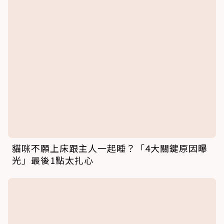
貓咪不願上床跟主人一起睡？「4大關鍵原因曝
光」最後1點太扎心
貓咪瘋狂抓沙發不是故意的！研究揭3動機：家
裡有「這類成員」的貓抓最兇