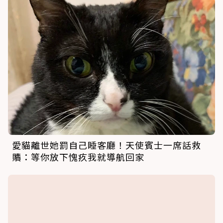
愛貓離世她罰自己睡客廳！天使賓士一席話救
贖：等你放下愧疚我就導航回家