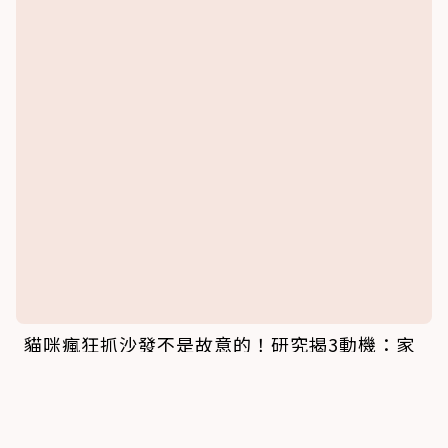
貓咪保健品備齊了嗎？獸醫點名「7大類必備」
鏟屎官快檢查還缺哪種