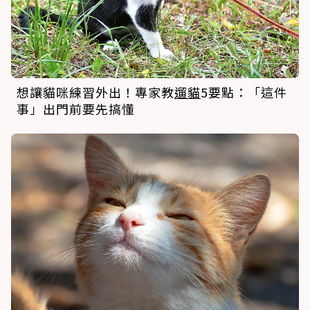
想讓貓咪練習外出！專家教
遛貓
5要點：「這件
事」出門前要先搞懂