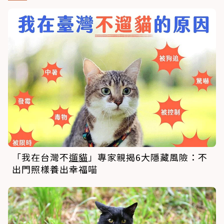
「我在台灣不
遛貓
」專家親揭6大隱藏風險：不
出門照樣養出幸福喵