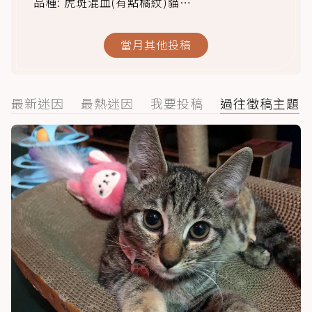
品種: 虎斑混血(有點橘紋)貓
領養年齡: 出生15天大開始養
目前年齡: 4個多月
當月其他投稿
個性: 黏人 . 親人 . 嚇人 . 監視人 . 很會
最新迷因
最熱迷因
我要投稿
過往徵稿主題