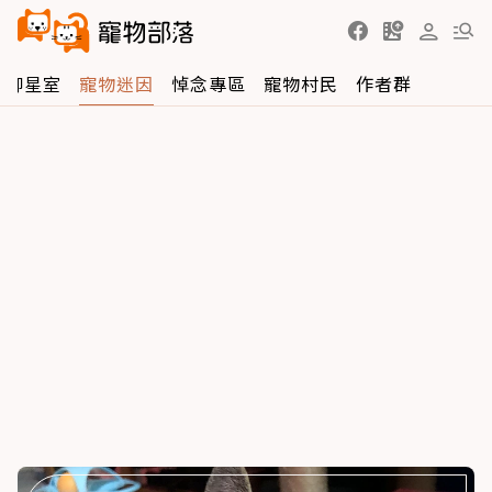
孩聊星室
寵物迷因
悼念專區
寵物村民
作者群