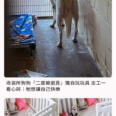
收容所狗狗「二度被退貨」獨自玩玩具 志工一
看心碎：牠想讓自己快樂