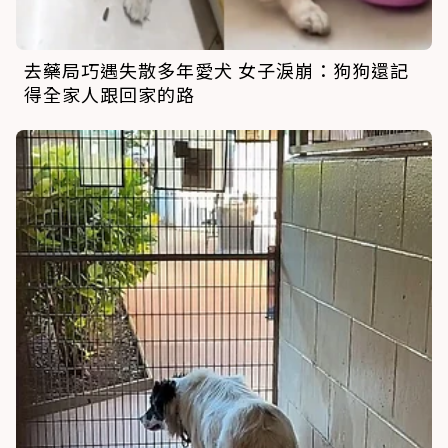
去藥局巧遇失散多年愛犬 女子淚崩：狗狗還記
得全家人跟回家的路