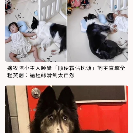
邊牧陪小主人睡覺「順便霸佔枕頭」飼主直擊全
程笑翻：過程絲滑到太自然