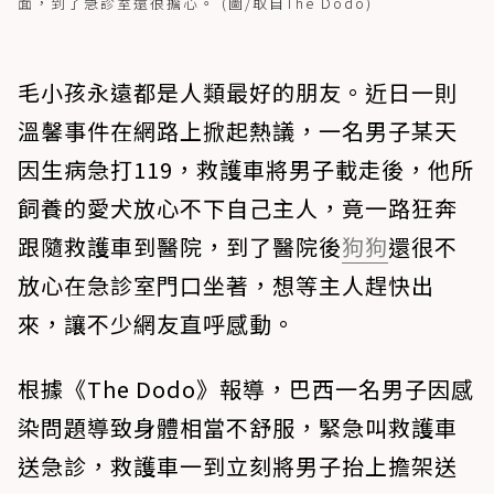
面，到了急診室還很擔心。 (圖/取自The Dodo)
毛小孩永遠都是人類最好的朋友。近日一則
溫馨事件在網路上掀起熱議，一名男子某天
因生病急打119，救護車將男子載走後，他所
飼養的愛犬放心不下自己主人，竟一路狂奔
跟隨救護車到醫院，到了醫院後
狗狗
還很不
放心在急診室門口坐著，想等主人趕快出
來，讓不少網友直呼感動。
根據《The Dodo》報導，巴西一名男子因感
染問題導致身體相當不舒服，緊急叫救護車
送急診，救護車一到立刻將男子抬上擔架送