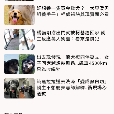
好想養一隻黃金獵犬？「犬界暖男
飼養手冊」相處祕訣與現實面必看
橘貓剛溜出門就被柯基趕回家 飼
主反應萬人笑翻：看來是慣犯
出去玩發現「浪犬被同伴孤立」女
子回家越想越難過...飆車4500km
只為收編牠
純黑拉拉送去洗澡「變成黑白切」
飼主不想聽美容師解釋..衝現場秒
道歉