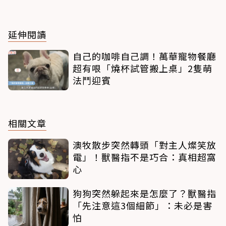
延伸閱讀
自己的咖啡自己調！萬華寵物餐廳
超有哏「燒杯試管搬上桌」2隻萌
法鬥迎賓
相關文章
澳牧散步突然轉頭「對主人燦笑放
電」！獸醫指不是巧合：真相超窩
心
狗狗突然躲起來是怎麼了？獸醫指
「先注意這3個細節」：未必是害
怕