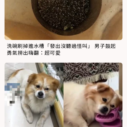
洗碗刷掉進水槽「發出沒聽過怪叫」 男子鼓起
勇氣撈出嗨翻：超可愛