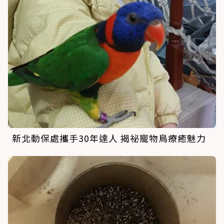
新北動保處攜手30年達人 揭祕寵物鳥療癒魅力