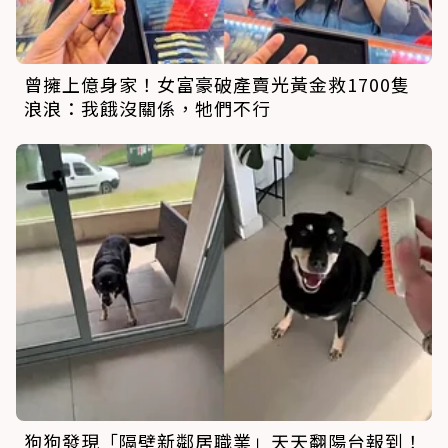
曾擁上億身家！女富豪破產賣光黃金救1700隻
浪浪：我餓沒關係，牠們不行
狗狗發現「隔壁新鄰居職業」天天翻陽台報到！