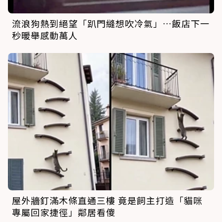
流浪狗熱到絕望「趴門縫想吹冷氣」…飯店下一
秒暖舉感動萬人
屋外牆釘滿木條直通三樓 竟是飼主打造「貓咪
專屬回家捷徑」鄰居看傻