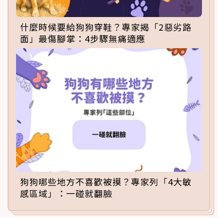
什麼時候要給狗狗穿鞋？專家揭「2惡劣路
面」最傷腳掌：4步驟無痛適應
狗狗哪些地方不喜歡被摸？專家列「4大敏
感區域」：一碰就翻臉