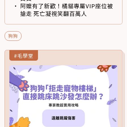
阿嬤有了新歡！橘貓專屬VIP座位被
搶走 死亡凝視笑翻百萬人
狗狗
#毛學堂