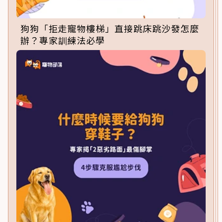
狗狗「拒走寵物樓梯」直接跳床跳沙發怎麼
辦？專家訓練法必學