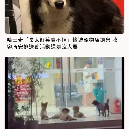
哈士奇「長太好笑賣不掉」慘遭寵物店拋棄 收
容所安排送養活動還是沒人要