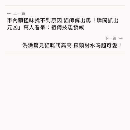
←
上一篇
車內飄怪味找不到原因 貓師傅出馬「瞬間抓出
元凶」萬人看呆：祖傳技能發威
下一篇
→
洗澡驚見貓咪爬高高 探頭討水喝超可愛！