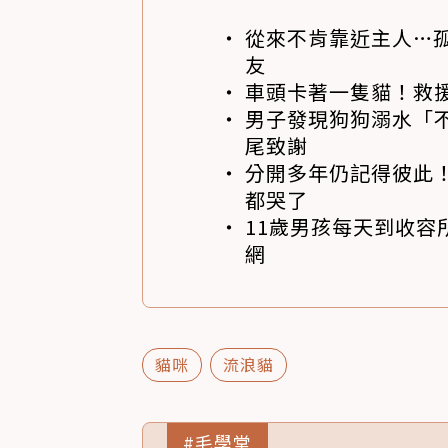
從來不肯靠近主人…
友
車頭卡著一隻貓！救
男子發現狗狗溺水「
尾致謝
分開多年仍記得彼此！
都哭了
11歲男孩每天到收容
網
貓咪
流浪貓
#毛學堂