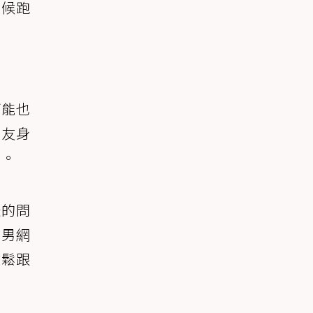
時候跑
招
可能也
網友身
鬆。
咪的問
。男網
放鬆跟