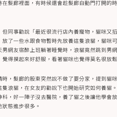
待在髮廊裡面，有時候還會趁髮廊自動門打開的
，但同事勸說「最近很流行店內養寵物，貓咪又
，放了一些水跟食物暫時先放養這隻浪貓，貓咪
天男網友宿醉上班躺著睡覺時，浪貓竟然跳到男
，覺得摸起來好舒服，看著貓咪也覺得莫名很放
情時，髮廊的股東突然說不做了要分家，提到貓
這隻浪貓，在女友的勸說下也開始研究如何養貓
神科，好一陣子沒去醫院，養了貓之後讓他學會
他狀態進步很多。