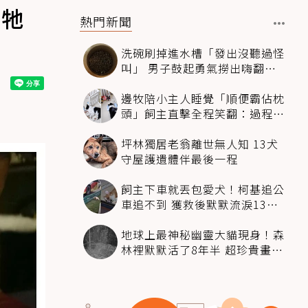
：牠
熱門新聞
洗碗刷掉進水槽「發出沒聽過怪
叫」 男子鼓起勇氣撈出嗨翻：
超可愛
邊牧陪小主人睡覺「順便霸佔枕
頭」飼主直擊全程笑翻：過程絲
滑到太自然
坪林獨居老翁離世無人知 13犬
守屋護遺體伴最後一程
飼主下車就丟包愛犬！柯基追公
車追不到 獲救後默默流淚13萬
人心都碎了
地球上最神秘幽靈大貓現身！森
林裡默默活了8年半 超珍貴畫面
科學家嗨翻