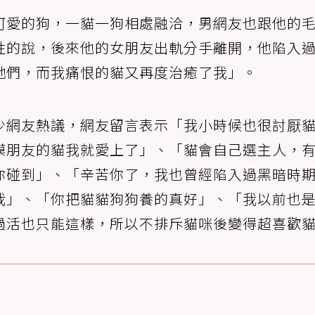
可愛的狗，一貓一狗相處融洽，男網友也跟他的
性的說，後來他的女朋友出軌分手離開，他陷入
牠們，而我痛恨的貓又再度治癒了我」。
少網友熱議，網友留言表示「我小時候也很討厭
摸朋友的貓我就愛上了」、「貓會自己選主人，
你碰到」、「辛苦你了，我也曾經陷入過黑暗時
我」、「你把貓貓狗狗養的真好」、「我以前也
過活也只能這樣，所以不排斥貓咪後變得超喜歡