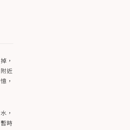
死掉，
說附近
回憶，
桶水，
也暫時