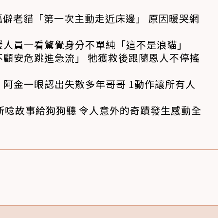
孤僻老貓「第一次主動走近床邊」 原因暖哭網
援人員一看驚覺身分不單純「這不是浪貓」
不顧安危跳進急流」 牠獲救後跟隨恩人不停搖
阿金一眼認出失散多年哥哥 1動作讓所有人
所唸故事給狗狗聽 令人意外的奇蹟發生感動全