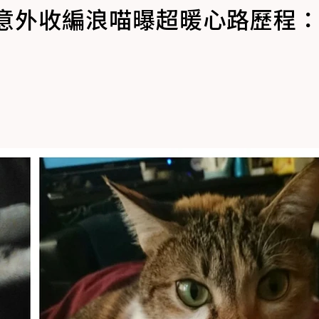
他意外收編浪喵曝超暖心路歷程