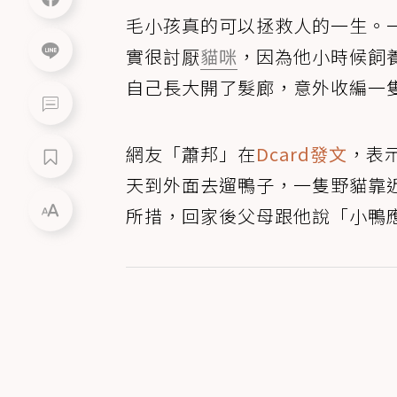
毛小孩真的可以拯救人的一生。
實很討厭
貓咪
，因為他小時候飼
自己長大開了髮廊，意外收編一
網友「蕭邦」在
Dcard發文
，表
天到外面去遛鴨子，一隻野貓靠
所措，回家後父母跟他說「小鴨