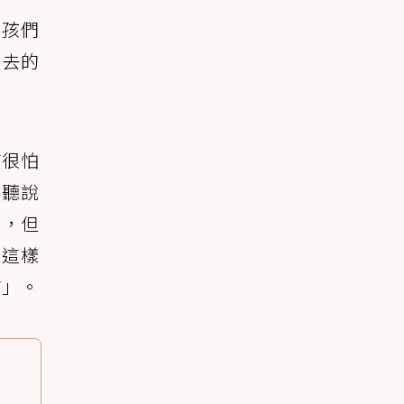
毛孩們
過去的
貓很怕
有聽說
期，但
是這樣
貓」。