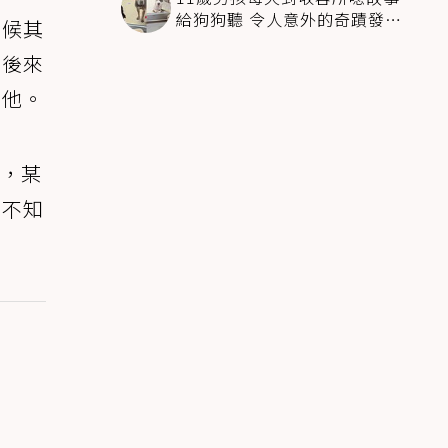
給狗狗聽 令人意外的奇蹟發生
時候其
感動全網
，後來
了他。
，某
當不知