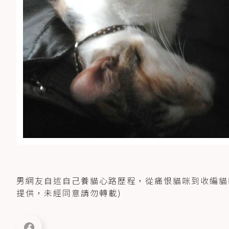
男網友自述自己養貓心路歷程，從痛恨貓咪到收編貓咪
提供，未經同意請勿轉載)