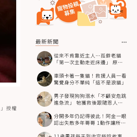
最新新聞
從來不肯靠近主人…孤僻老貓
「第一次主動走近床邊」 原因
暖哭網友
車頭卡著一隻貓！救援人員一看
驚覺身分不單純「這不是浪貓」
男子發現狗狗溺水「不顧安危跳
進急流」 牠獲救後跟隨恩人不
邦」授權
停搖尾致謝
分開多年仍記得彼此！阿金一眼
認出失散多年哥哥 1動作讓所有
人都哭了
11歲男孩每天到收容所唸故事