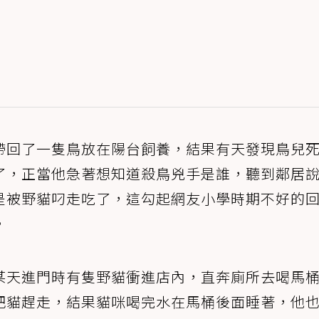
帶回了一隻鳥放在陽台飼養，結果有天發現鳥兒
了，正當他急著想知道殺鳥兇手是誰，聽到鄰居
是被野貓叼走吃了，這勾起網友小學時期不好的
。
某天進門時有隻野貓衝進店內，直奔廁所去喝馬
把貓趕走，結果貓咪喝完水在馬桶後面睡著，他