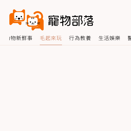
動物新鮮事
毛起來玩
行為教養
生活娛樂