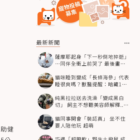
最新新聞
薩摩耶起身「下一秒倒地猝逝」
…同伴全衝上前哭了 最後畫面
逼哭萬人
貓咪睡到變成「長條海參」代表
睡很爽嗎？獸醫提醒：暗藏1種
不適
純黑拉拉送去洗澡「變成黑白
切」 飼主不想聽美容師解釋..衝
現場秒道歉
貓同事開會「裝認真」 坐不住
要人陪他玩 超萌
協助健
巧遇「超肥軟」野生土撥鼠 成
5公