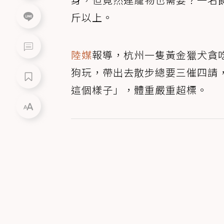
斤以上。
陸媒
報導，杭州一隻黃金獵犬貪
狗玩，帶出去散步總要三催四請
這個樣子」，體重嚴重超標。