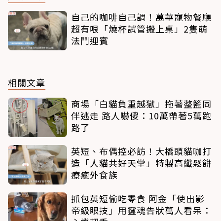
自己的咖啡自己調！萬華寵物餐廳
超有哏「燒杯試管搬上桌」2隻萌
法鬥迎賓
相關文章
商場「白貓負重越獄」拖著整籃同
伴逃走 路人嚇傻：10萬帶著5萬跑
路了
英短、布偶控必訪！大橋頭貓咖打
造「人貓共好天堂」特製高纖鬆餅
療癒外食族
抓包英短偷吃零食 阿金「使出影
帝級眼技」用靈魂告狀萬人看呆：