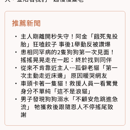
推薦新聞
主人剛離開秒失守！阿金「餓死鬼投
胎」狂嗑餃子 事後1舉動反被讚爆
患相同罕病的2隻狗狗第一次見面！
搖搖晃晃走在一起：終於找到同伴
從來不肯靠近主人…孤僻老貓「第一
次主動走近床邊」 原因暖哭網友
車頭卡著一隻貓！救援人員一看驚覺
身分不單純「這不是浪貓」
男子發現狗狗溺水「不顧安危跳進急
流」 牠獲救後跟隨恩人不停搖尾致
謝