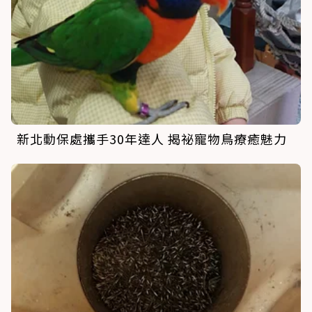
新北動保處攜手30年達人 揭祕寵物鳥療癒魅力