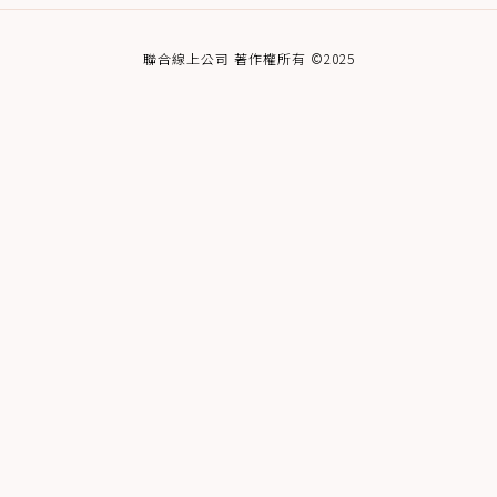
聯合線上公司 著作權所有 ©2025