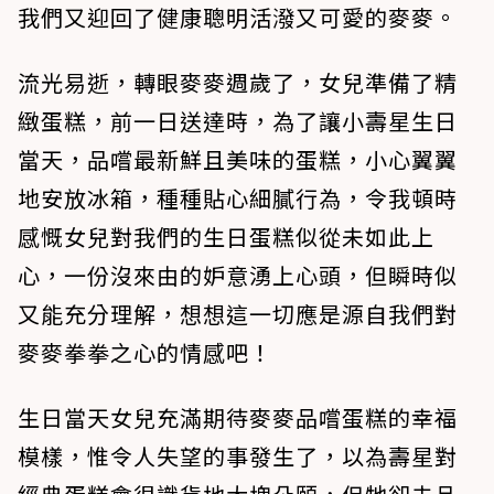
我們又迎回了健康聰明活潑又可愛的麥麥。
流光易逝，轉眼麥麥週歲了，女兒準備了精
緻蛋糕，前一日送達時，為了讓小壽星生日
當天，品嚐最新鮮且美味的蛋糕，小心翼翼
地安放冰箱，種種貼心細膩行為，令我頓時
感慨女兒對我們的生日蛋糕似從未如此上
心，一份沒來由的妒意湧上心頭，但瞬時似
又能充分理解，想想這一切應是源自我們對
麥麥拳拳之心的情感吧！
生日當天女兒充滿期待麥麥品嚐蛋糕的幸福
模樣，惟令人失望的事發生了，以為壽星對