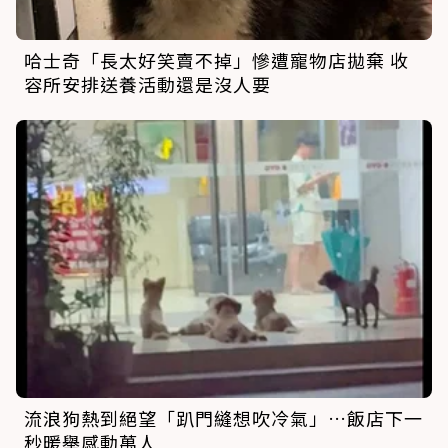
哈士奇「長太好笑賣不掉」慘遭寵物店拋棄 收
容所安排送養活動還是沒人要
流浪狗熱到絕望「趴門縫想吹冷氣」…飯店下一
秒暖舉感動萬人