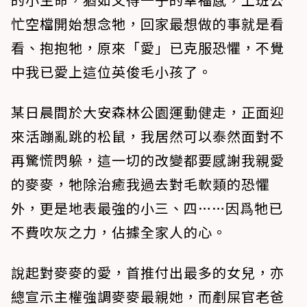
忙空檔開始想念牠，回家最想做的事就是看
看、抱抱牠，原來「愛」已克服恐懼，不覺
中我已愛上這位英俊毛小孩了。
某日晨間於大安森林公園運動健走，正面迎
來活蹦亂跳的松鼠，我居然可以泰然面對不
再驚慌閃躲，這一切的改變都要感謝我親愛
的麥麥，牠除治癒我過去對毛軟類的恐懼
外，更是地表最強的小三、四……因爲牠已
不費吹灰之力，佔據全家人的心。
說起對麥麥的愛，首推付出最多的女兒，亦
總宣示主權強調麥麥最親她，而剷屎官老爸