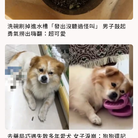
洗碗刷掉進水槽「發出沒聽過怪叫」 男子鼓起
勇氣撈出嗨翻：超可愛
去藥局巧遇失散多年愛犬 女子淚崩：狗狗還記