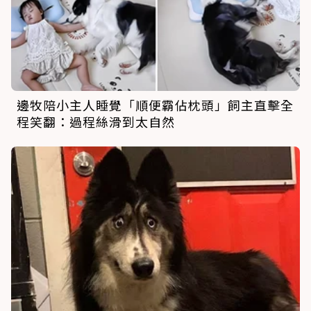
邊牧陪小主人睡覺「順便霸佔枕頭」飼主直擊全
程笑翻：過程絲滑到太自然