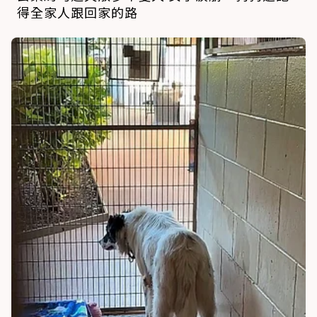
得全家人跟回家的路