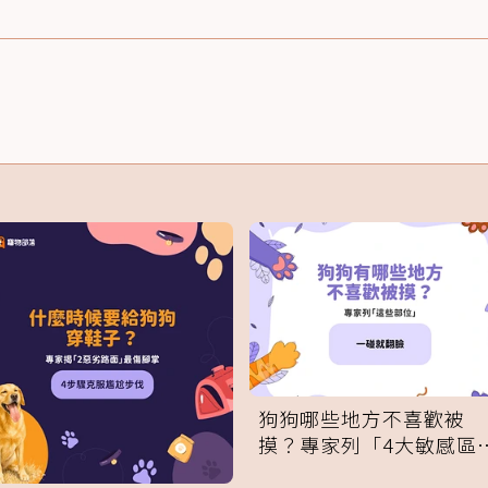
狗狗哪些地方不喜歡被
摸？專家列「4大敏感區
域」：一碰就翻臉