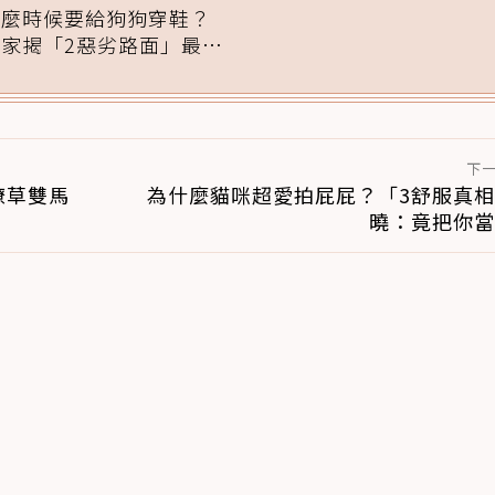
什麼時候要給狗狗穿鞋？
專家揭「2惡劣路面」最傷
腳掌：4步驟無痛適應
下
潦草雙馬
為什麼貓咪超愛拍屁屁？「3舒服真
曉：竟把你當