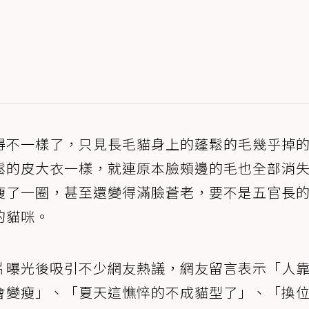
得不一樣了，只見長毛貓身上的蓬鬆的毛幾乎掉
鬆的皮大衣一樣，就連原本臉頰邊的毛也全部消
瘦了一圈，甚至還變得滿臉蒼老，要不是五官長
的貓咪。
片曝光後吸引不少網友熱議，網友留言表示「人
會變瘦」、「夏天這憔悴的不成貓型了」、「換