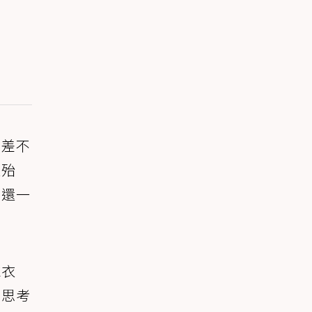
的差不
失殆
的還一
靠衣
位思考