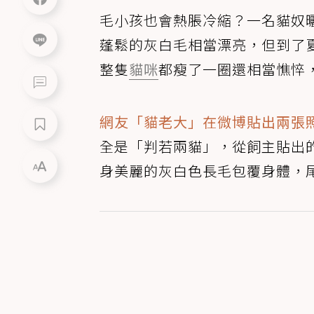
毛小孩也會熱脹冷縮？一名貓奴
蓬鬆的灰白毛相當漂亮，但到了
整隻
貓咪
都瘦了一圈還相當憔悴
網友「貓老大」在微博貼出兩張
全是「判若兩貓」，從飼主貼出
身美麗的灰白色長毛包覆身體，