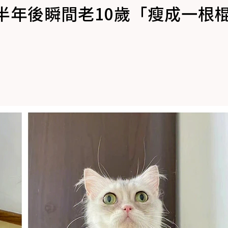
半年後瞬間老10歲「瘦成一根