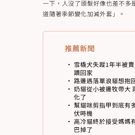
一下，人沒了頭髮好像也差不多
道隨著季節變化加減外套」。
推薦新聞
雪橇犬失蹤1年半被賣
蹟回家
路邊遇落單浪貓想抱
奶貓從小被邊牧帶大
化了
幫貓咪剪指甲到底有
伏時機
高冷貓終於接受媽媽
巴掉了