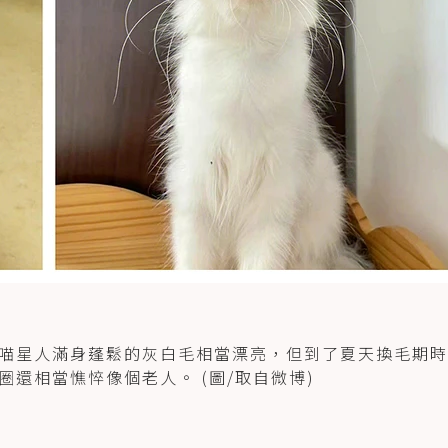
喵星人滿身蓬鬆的灰白毛相當漂亮，但到了夏天換毛期時
還相當憔悴像個老人。 (圖/取自微博)