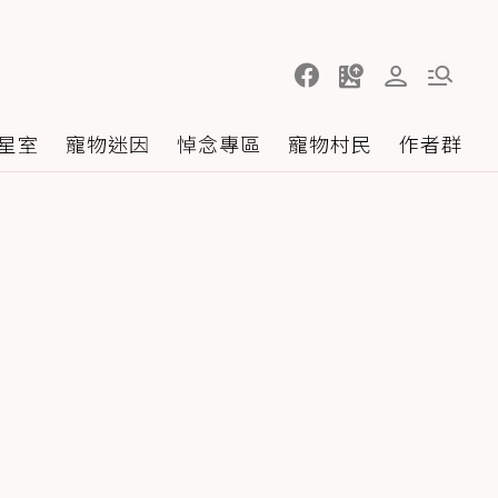
星室
寵物迷因
悼念專區
寵物村民
作者群