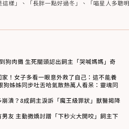
是這樣」、「長胖一點好過冬」、「喵星人多聰
到狗肉攤 生死關頭認出飼主「哭喊媽媽」奇
回家！女子多看一眼意外救了自己：這不能養
 跟狗姊姊同步吐舌哈氣散熱萬人看呆：靈魂同
多崩潰？8成飼主淚訴「魔王級罪狀」獸醫揭降
有男友 主動撒嬌討蹭「下秒火大開咬」飼主下