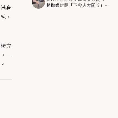
動撒嬌討蹭「下秒火大開咬」飼
人滿身
主下巴掉了
薄毛，
模樣完
茸，一
氣。