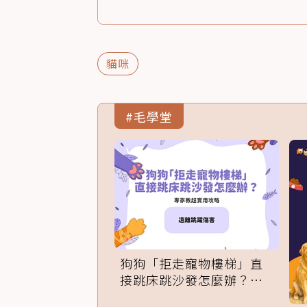
貓咪
#毛學堂
狗狗「拒走寵物樓梯」直
接跳床跳沙發怎麼辦？專
家訓練法必學