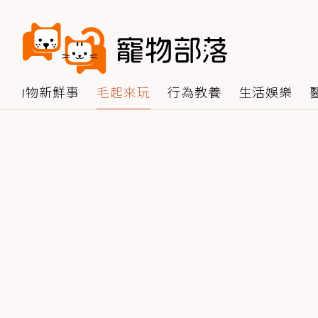
動物新鮮事
毛起來玩
行為教養
生活娛樂