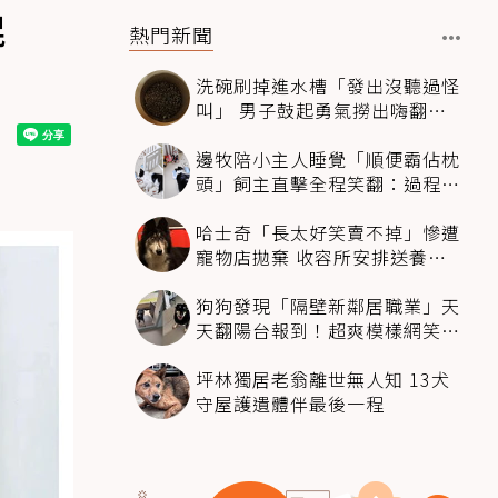
棍
熱門新聞
洗碗刷掉進水槽「發出沒聽過怪
叫」 男子鼓起勇氣撈出嗨翻：
超可愛
邊牧陪小主人睡覺「順便霸佔枕
頭」飼主直擊全程笑翻：過程絲
滑到太自然
哈士奇「長太好笑賣不掉」慘遭
寵物店拋棄 收容所安排送養活
動還是沒人要
狗狗發現「隔壁新鄰居職業」天
天翻陽台報到！超爽模樣網笑
翻：進到遊樂園
坪林獨居老翁離世無人知 13犬
守屋護遺體伴最後一程