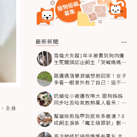
最新新聞
雪橇犬失蹤1年半被賣到狗肉攤
生死關頭認出飼主「哭喊媽媽」
奇蹟回家
路邊遇落單浪貓想抱回家！女子
多看一眼意外救了自己：這不能
養
奶貓從小被邊牧帶大 跟狗姊姊
同步吐舌哈氣散熱萬人看呆：靈
，全身
魂同化了
幫貓咪剪指甲到底有多崩潰？8
成飼主淚訴「魔王級罪狀」獸醫
揭降伏時機
高冷貓終於接受媽媽有男友 主