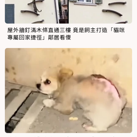
屋外牆釘滿木條直通三樓 竟是飼主打造「貓咪
專屬回家捷徑」鄰居看傻