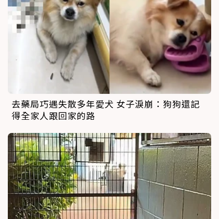
去藥局巧遇失散多年愛犬 女子淚崩：狗狗還記
得全家人跟回家的路