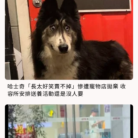
哈士奇「長太好笑賣不掉」慘遭寵物店拋棄 收
容所安排送養活動還是沒人要