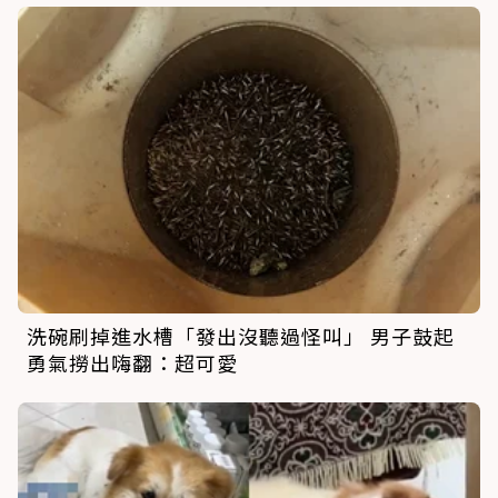
洗碗刷掉進水槽「發出沒聽過怪叫」 男子鼓起
勇氣撈出嗨翻：超可愛