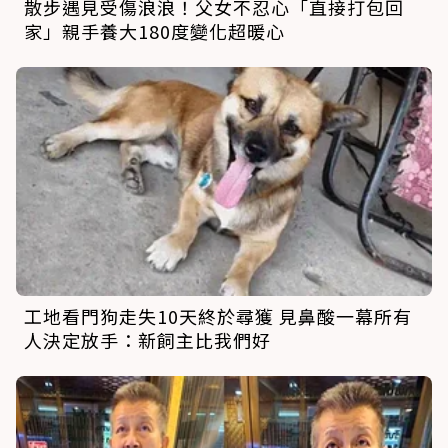
散步遇見受傷浪浪！父女不忍心「直接打包回
家」親手養大180度變化超暖心
工地看門狗走失10天終於尋獲 見鼻酸一幕所有
人決定放手：新飼主比我們好