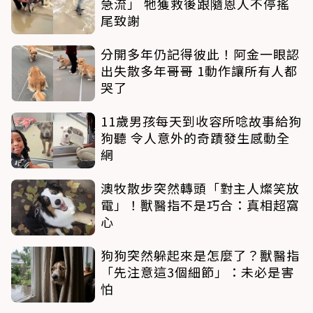
急流」 牠獲救後跟隨恩人不停搖
尾致謝
分開多年仍記得彼此！阿金一眼認
出失散多年哥哥 1動作讓所有人都
哭了
11歲男孩每天到收容所唸故事給狗
狗聽 令人意外的奇蹟發生感動全
網
澳牧散步突然轉頭「對主人燦笑放
電」！獸醫指不是巧合：真相超窩
心
狗狗突然躲起來是怎麼了？獸醫指
「先注意這3個細節」：未必是害
怕