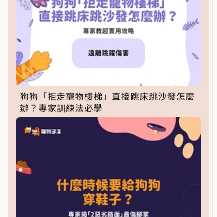
狗狗「拒走寵物樓梯」直接跳床跳沙發怎麼
辦？專家訓練法必學