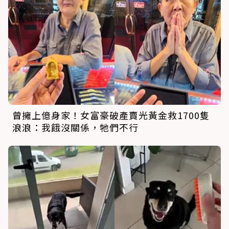
曾擁上億身家！女富豪破產賣光黃金救1700隻
浪浪：我餓沒關係，牠們不行