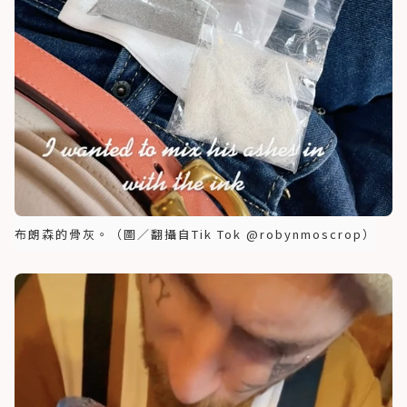
布朗森的骨灰。（圖／翻攝自Tik Tok @robynmoscrop）