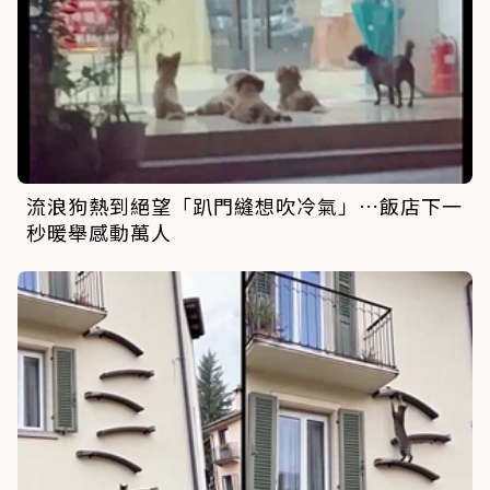
流浪狗熱到絕望「趴門縫想吹冷氣」…飯店下一
秒暖舉感動萬人