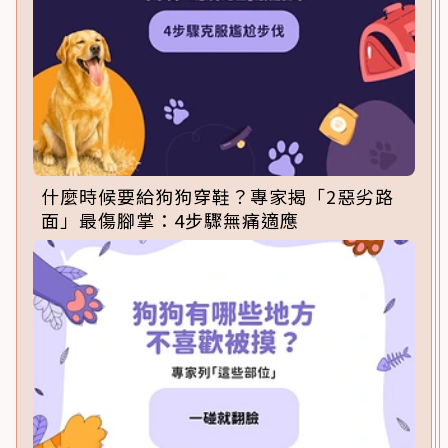
什麼時候要給狗狗穿鞋？專家揭「2惡劣路
面」最傷腳掌：4步驟無痛適應