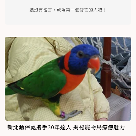
還沒有留言，成為第一個發言的人吧！
新北動保處攜手30年達人 揭祕寵物鳥療癒魅力