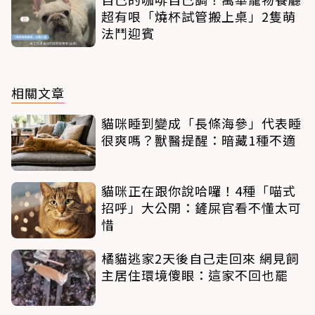
超有哏「燒杯試管搬上桌」2隻萌
法鬥迎賓
相關文章
貓咪睡到變成「長條海參」代表睡
很爽嗎？獸醫提醒：暗藏1種不適
貓咪正在跟你說哈囉！4種「喵式
招呼」大公開：鏟屎官看不懂太可
惜
橘貓逃家2天後自己走回來 網見飼
主居住環境傻眼：這家不回也罷