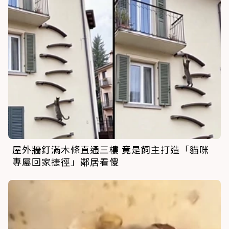
屋外牆釘滿木條直通三樓 竟是飼主打造「貓咪
專屬回家捷徑」鄰居看傻