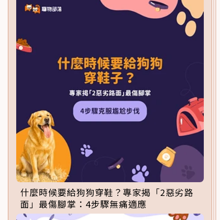
什麼時候要給狗狗穿鞋？專家揭「2惡劣路
面」最傷腳掌：4步驟無痛適應