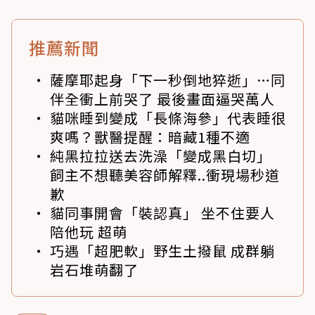
推薦新聞
薩摩耶起身「下一秒倒地猝逝」…同
伴全衝上前哭了 最後畫面逼哭萬人
貓咪睡到變成「長條海參」代表睡很
爽嗎？獸醫提醒：暗藏1種不適
純黑拉拉送去洗澡「變成黑白切」
飼主不想聽美容師解釋..衝現場秒道
歉
貓同事開會「裝認真」 坐不住要人
陪他玩 超萌
巧遇「超肥軟」野生土撥鼠 成群躺
岩石堆萌翻了