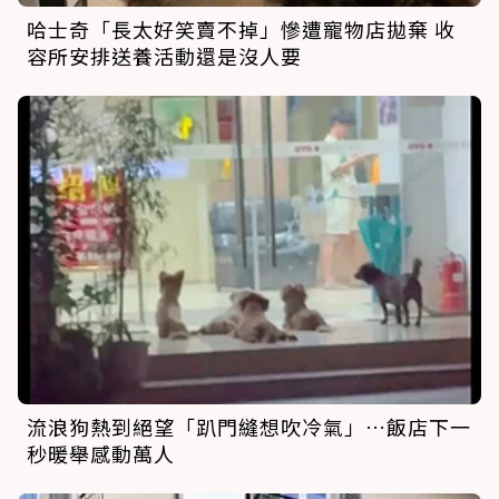
哈士奇「長太好笑賣不掉」慘遭寵物店拋棄 收
容所安排送養活動還是沒人要
流浪狗熱到絕望「趴門縫想吹冷氣」…飯店下一
秒暖舉感動萬人