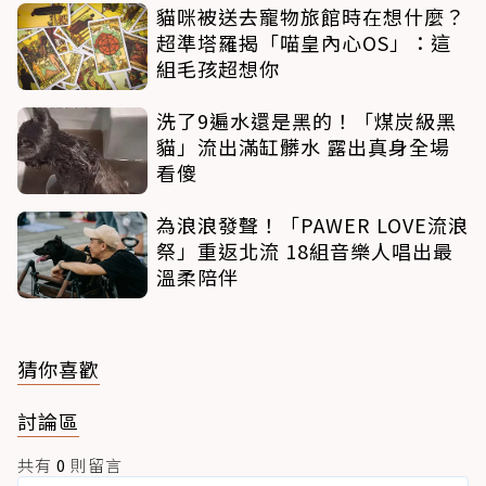
貓咪被送去寵物旅館時在想什麼？
超準塔羅揭「喵皇內心OS」：這
組毛孩超想你
洗了9遍水還是黑的！「煤炭級黑
貓」流出滿缸髒水 露出真身全場
看傻
為浪浪發聲！「PAWER LOVE流浪
祭」重返北流 18組音樂人唱出最
溫柔陪伴
猜你喜歡
討論區
共有
0
則留言