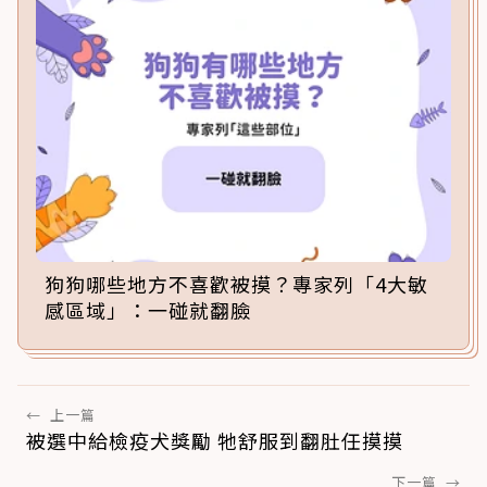
狗狗哪些地方不喜歡被摸？專家列「4大敏
感區域」：一碰就翻臉
←
上一篇
被選中給檢疫犬獎勵 牠舒服到翻肚任摸摸
下一篇
→