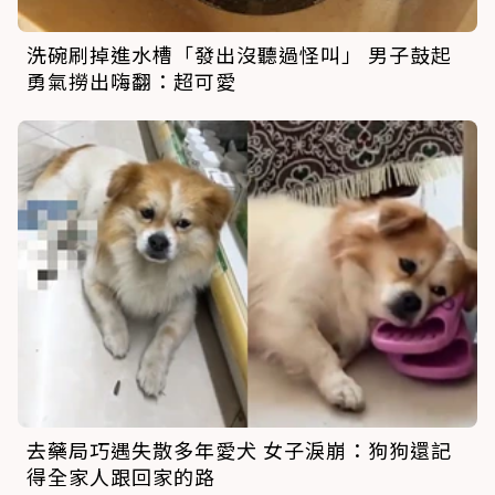
洗碗刷掉進水槽「發出沒聽過怪叫」 男子鼓起
勇氣撈出嗨翻：超可愛
去藥局巧遇失散多年愛犬 女子淚崩：狗狗還記
得全家人跟回家的路