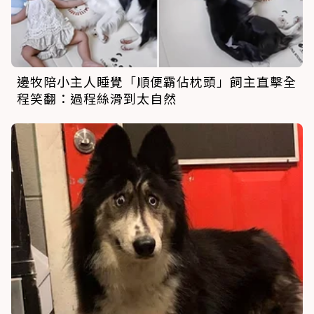
邊牧陪小主人睡覺「順便霸佔枕頭」飼主直擊全
程笑翻：過程絲滑到太自然