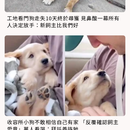
工地看門狗走失10天終於尋獲 見鼻酸一幕所有
人決定放手：新飼主比我們好
收容所小狗不敢相信自己有家 「反覆確認飼主
愛意」萬人看哭：拜託善待牠