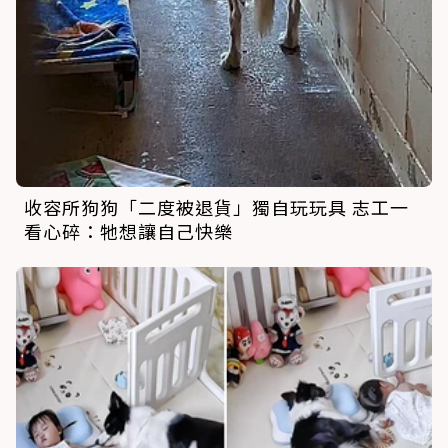
收容所狗狗「二度被退貨」獨自玩玩具 志工一
看心碎：牠想讓自己快樂