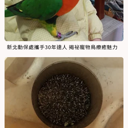
新北動保處攜手30年達人 揭祕寵物鳥療癒魅力